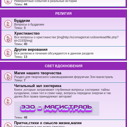
Невероятные события и реальные истории
Темы:
44
РЕЛИГИЯ
Буддизм
Вопросы о буддизме
Темы:
3
Христианство
Все вопросы о христианстве [img]http://ezomagistral.ru/download/file.php?
id=2193[/img]
Темы:
40
Другие верования
Все религии и течения обсуждаются в данном разделе
Темы:
13
СВЕТ ВДОХНОВЕНИЯ
Магия нашего творчества
Раздел для творческого самовыражения форумчан Эзо-магистраль
Темы:
7
Читальный зал эзотерика
Книги ,которые затрагивают глубинные вопросы эзотерики: тайны
кундалини, семи тел и семи чакр, вопросы передачи энергии и так
далее.Все права принадлежат авторам!
Темы:
48
Притчи,стихи о смысле жизни,магии
Пробуждение в нас всего светлого