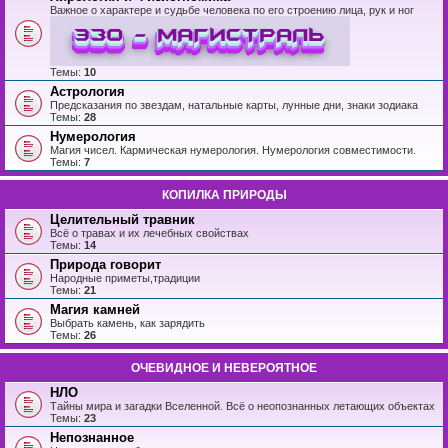
Важное о характере и судьбе человека по его строению лица, рук и ног
Темы:
10
Астрология
Предсказания по звездам, натальные карты, лунные дни, знаки зодиака
Темы:
28
Нумерология
Магия чисел. Кармическая нумерология. Нумерология совместимости.
Темы:
7
КОПИЛКА ПРИРОДЫ
Целительный травник
Всё о травах и их лечебных свойствах
Темы:
14
Природа говорит
Народные приметы,традиции
Темы:
21
Магия камней
Выбрать камень, как зарядить
Темы:
26
ОЧЕВИДНОЕ И НЕВЕРОЯТНОЕ
НЛО
Тайны мира и загадки Вселенной. Всё о неопознанных летающих объектах
Темы:
23
Непознанное