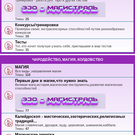
Тренировка - работа рун, таро и других систем
Темы:
25
Конкурсы/тренировки
Проверка своих экстрасенсорных способностей путем разнообразных
конкурсов
Темы:
16
Тесты
Тот, кто хочет получше узнать себя, приглашаем в мир тестов
Темы:
31
ЧАРОДЕЙСТВО, МАГИЯ, КОЛДОВСТВО
МАГИЯ
Все виды ,направления магии
Темы:
110
Первые дни в магии,что нужно знать
Великие маги,история,магические инструменты,развитие магических
способностей ...
Темы:
77
Калейдоскоп - мистических,эзотерических,религиозных
традиций...
Магия славянская, друидов, вуду, церковная, шаманизм,каббала
Темы:
47
Магические заметки