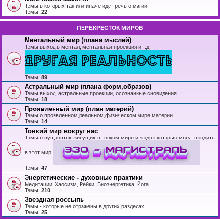
Темы в которых так или иначе идет речь о магии.
Темы:
22
ПЕРЕКРЕСТОК МИРОВ
Ментальный мир (плана мыслей)
Темы выход в ментал, ментальная проекция и т.д.
Темы:
89
Астральный мир (плана форм,образов)
Темы выход, астральные проекции, осознанные сновидения...
Темы:
18
Проявленный мир (план материй)
Темы о проявленном,реальном,физическом мире,материи...
Темы:
14
Тонкий мир вокруг нас
Темы:о сущностях живущих в тонком мире и людях которые могут входить
в этот мир
Темы:
47
Энергетические - духовные практики
Медитации, Хаосизм, Рейки, Биоэнергетика, Йога...
Темы:
210
Звездная россыпь
Темы - которые не отражены в других разделах
Темы:
25