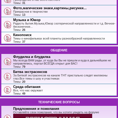
Темы:
31
Фото,магические знаки,картины,рисунки...
Прекрасное в творчестве
Темы:
13
Музыка и Юмор
Радость бытия.Музыка,Юмор эзотерической направленности и т.д. Вечное-
бесконечное...
Темы:
26
Кинопоиск
Темы о кинофильмах всей планеты разнообразной направленности
Темы:
37
ОБЩЕНИЕ
Флудилка и блудилка
Мы всегда ВАМ рады ,от куда бы Вы не пришли и куда в дальнейшем не
направлялись, портал ВСЕГДА открыт для ВАС!
Темы:
79
Битва экстрасенсов
За Битвой экстрасенсов на канале ТНТ пристально следят миллионы
глаз.Все темы о шоу и участниках
Темы:
20
Среда обитания
Все, что нас окружает
Темы:
49
ТЕХНИЧЕСКИЕ ВОПРОСЫ
Предложения и пожелания
Оставляйте свои пожелания, что вы хотите увидеть на форуме