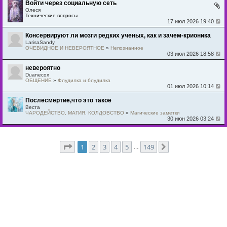
Войти через социальную сеть
Олеся
Технические вопросы
17 июл 2026 19:40
Консервируют ли мозги редких ученых, как и зачем-крионика
LarisaSandy
ОЧЕВИДНОЕ И НЕВЕРОЯТНОЕ
»
Непознанное
03 июл 2026 18:58
невероятно
Duanecox
ОБЩЕНИЕ
»
Флудилка и блудилка
01 июл 2026 10:14
Послесмертие,что это такое
Веста
ЧАРОДЕЙСТВО, МАГИЯ, КОЛДОВСТВО
»
Магические заметки
30 июн 2026 03:24
Страница
1
из
149
1
2
3
4
5
149
След.
…