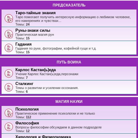
ПРЕДСКАЗАТЕЛЬ
Таро-тайные знания
Таро помогают получить интересную информацию о любимом человеке,
его намерениях и чувствах...
Темы:
24
Руны-знаки силы
Практическая магия рун
Темы:
15
Гадания
Гадания по руке, фотографии, кофейной гуще и т.д.
Темы:
15
ПУТЬ ВОИНА
Карлос Кастан(ь)еда
Учение Карлос Кастан(ь)еда,персонажи
Темы:
7
Сталкинг
Темы о развитии и усилении осознания.
Темы:
6
МАГИЯ НАУКИ
Психология
Практическое применение психологии и не только
Темы:
112
Философия
Вопросы философии обсуждаем в данном подразделе
Темы:
12
Хирология и Физиогномика