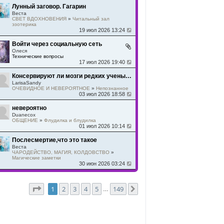
Лунный заговор. Гагарин
Веста
СВЕТ ВДОХНОВЕНИЯ
»
Читальный зал
эзотерика
19 июл 2026 13:24
Войти через социальную сеть
Олеся
Технические вопросы
17 июл 2026 19:40
Консервируют ли мозги редких ученых, как и зачем-крионика
LarisaSandy
ОЧЕВИДНОЕ И НЕВЕРОЯТНОЕ
»
Непознанное
03 июл 2026 18:58
невероятно
Duanecox
ОБЩЕНИЕ
»
Флудилка и блудилка
01 июл 2026 10:14
Послесмертие,что это такое
Веста
ЧАРОДЕЙСТВО, МАГИЯ, КОЛДОВСТВО
»
Магические заметки
30 июн 2026 03:24
Страница
1
из
149
1
2
3
4
5
149
След.
…