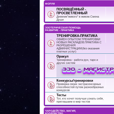
ФОРУМ
ПОСВЯЩЁННЫЙ -
ПРОСВЕТЛЕННЫЙ
Дневник"живого" в живом.Смена
Души
ЭЗОТЕРИЧЕСКАЯ ПОМОЩЬ
РАЗВИТИЕ - ПРАКТИКА
ТРЕНИРОВКА-ПРАКТИКА
ОБМЕН ОПЫТОМ.ТРЕНИРОВКИ
НОВЫХ РАСКЛАДОВ.ПРАКТИКА С
РАЗРЕШЕНИЯ
АДМИНИСТРАЦИИ(без оказания
платных услуг)
Оракул
Тренировка - работа рун, таро и
других систем
Конкурсы/тренировки
Проверка своих экстрасенсорных
способностей путем разнообразных
конкурсов
Тесты
Тот, кто хочет получше узнать себя,
приглашаем в мир тестов
ЧАРОДЕЙСТВО, МАГИЯ,
КОЛДОВСТВО