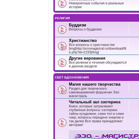
Невероятные события и реальные
истории
РЕЛИГИЯ
Буддизм
Вопросы о буддизме
Христианство
Все вопросы о христианстве
[img]http://ezomagistral.ru/download/fil
e.php?id=2193[/img]
Другие верования
Все религии и течения обсуждаются
в данном разделе
СВЕТ ВДОХНОВЕНИЯ
Магия нашего творчества
Раздел для творческого
самовыражения форумчан Эзо-
магистраль
Читальный зал эзотерика
Книги ,которые затрагивают
глубинные вопросы эзотерики:
тайны кундалини, семи тел и семи
чакр, вопросы передачи энергии и
так далее.Все права принадлежат
авторам!