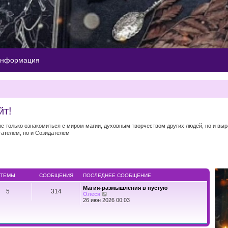
информация
йт!
 не только ознакомиться с миром магии, духовным творчеством других людей, но и вы
тателем, но и Созидателем
ТЕМЫ
СООБЩЕНИЯ
ПОСЛЕДНЕЕ СООБЩЕНИЕ
Магия-размышления в пустую
5
314
П
Олеся
е
26 июн 2026 00:03
р
е
й
т