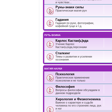
и чувствах...
Руны-знаки силы
Практическая магия рун
Гадания
Гадания по руке, фотографии,
кофейной гуще и т.д.
ПУТЬ ВОИНА
Карлос Кастан(ь)еда
Учение Карлос
Кастан(ь)еда,персонажи
Сталкинг
Темы о развитии и усилении
осознания.
МАГИЯ НАУКИ
Психология
Практическое применение
психологии и не только
Философия
Вопросы философии обсуждаем в
данном подразделе
Хирология и Физиогномика
Важное о характере и судьбе
человека по его строению лица, рук
и ног