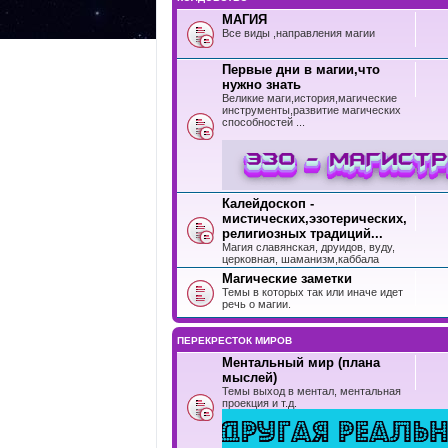
МАГИЯ
Все виды ,направления магии
Первые дни в магии,что
нужно знать
Великие маги,история,магические
инструменты,развитие магических
способностей ...
Калейдоскоп -
мистических,эзотерических,
религиозных традиций...
Магия славянская, друидов, вуду,
церковная, шаманизм,каббала
Магические заметки
Темы в которых так или иначе идет
речь о магии.
ПЕРЕКРЕСТОК МИРОВ
Ментальный мир (плана
мыслей)
Темы выход в ментал, ментальная
проекция и т.д.