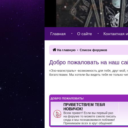
Главная
О сайте
Контактная 
На главную
Список форумов
Добро пожаловать на наш са
«Эзо-магистраль» -возможность для тебя, друг мой,
богатствами. Мы хотели бы видеть тебя не только чи
ДОБРО ПОЖАЛОВАТЬ!
ПРИВЕТСТВУЕМ ТЕБЯ
НОВИЧОК!
Всем привет! Если вы первый раз
на форуме то можете смело писать
сюда и мы познакомимся поближе!
Принимаем всех в круг общения!