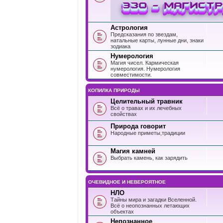
Астрология
Предсказания по звездам,
натальные карты, лунные дни, знаки
зодиака
Нумерология
Магия чисел. Кармическая
нумерология. Нумерология
совместимости.
КОПИЛКА ПРИРОДЫ
Целительный травник
Всё о травах и их лечебных
свойствах
Природа говорит
Народные приметы,традиции
Магия камней
Выбрать камень, как зарядить
ОЧЕВИДНОЕ И НЕВЕРОЯТНОЕ
НЛО
Тайны мира и загадки Вселенной.
Всё о неопознанных летающих
объектах
Непознанное