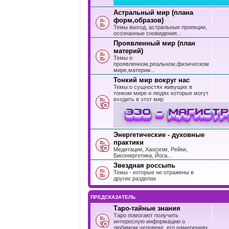
Астральный мир (плана
форм,образов)
Темы выход, астральные проекции,
осознанные сновидения...
Проявленный мир (план
материй)
Темы о
проявленном,реальном,физическом
мире,материи...
Тонкий мир вокруг нас
Темы:о сущностях живущих в
тонком мире и людях которые могут
входить в этот мир
Энергетические - духовные
практики
Медитации, Хаосизм, Рейки,
Биоэнергетика, Йога...
Звездная россыпь
Темы - которые не отражены в
других разделах
ПРЕДСКАЗАТЕЛЬ
Таро-тайные знания
Таро помогают получить
интересную информацию о
любимом человеке, его намерениях