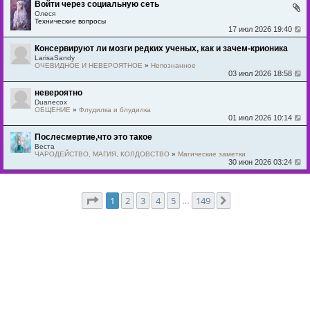
Войти через социальную сеть
Олеся
Технические вопросы
17 июл 2026 19:40
Консервируют ли мозги редких ученых, как и зачем-крионика
LarisaSandy
ОЧЕВИДНОЕ И НЕВЕРОЯТНОЕ
»
Непознанное
03 июл 2026 18:58
невероятно
Duanecox
ОБЩЕНИЕ
»
Флудилка и блудилка
01 июл 2026 10:14
Послесмертие,что это такое
Веста
ЧАРОДЕЙСТВО, МАГИЯ, КОЛДОВСТВО
»
Магические заметки
30 июн 2026 03:24
Страница
1
из
149
1
2
3
4
5
149
След.
…