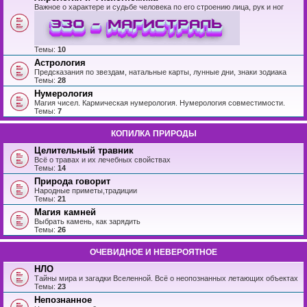
Важное о характере и судьбе человека по его строению лица, рук и ног
Темы:
10
Астрология
Предсказания по звездам, натальные карты, лунные дни, знаки зодиака
Темы:
28
Нумерология
Магия чисел. Кармическая нумерология. Нумерология совместимости.
Темы:
7
КОПИЛКА ПРИРОДЫ
Целительный травник
Всё о травах и их лечебных свойствах
Темы:
14
Природа говорит
Народные приметы,традиции
Темы:
21
Магия камней
Выбрать камень, как зарядить
Темы:
26
ОЧЕВИДНОЕ И НЕВЕРОЯТНОЕ
НЛО
Тайны мира и загадки Вселенной. Всё о неопознанных летающих объектах
Темы:
23
Непознанное