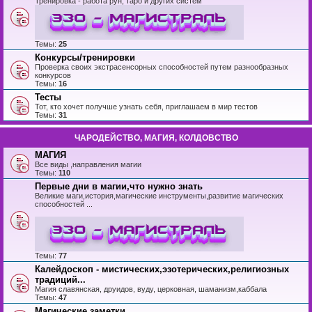
Тренировка - работа рун, таро и других систем
Темы:
25
Конкурсы/тренировки
Проверка своих экстрасенсорных способностей путем разнообразных
конкурсов
Темы:
16
Тесты
Тот, кто хочет получше узнать себя, приглашаем в мир тестов
Темы:
31
ЧАРОДЕЙСТВО, МАГИЯ, КОЛДОВСТВО
МАГИЯ
Все виды ,направления магии
Темы:
110
Первые дни в магии,что нужно знать
Великие маги,история,магические инструменты,развитие магических
способностей ...
Темы:
77
Калейдоскоп - мистических,эзотерических,религиозных
традиций...
Магия славянская, друидов, вуду, церковная, шаманизм,каббала
Темы:
47
Магические заметки