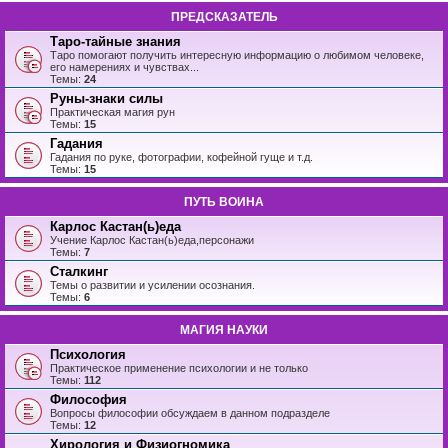
ПРЕДСКАЗАТЕЛЬ
Таро-тайные знания
Таро помогают получить интересную информацию о любимом человеке,
его намерениях и чувствах...
Темы:
24
Руны-знаки силы
Практическая магия рун
Темы:
15
Гадания
Гадания по руке, фотографии, кофейной гуще и т.д.
Темы:
15
ПУТЬ ВОИНА
Карлос Кастан(ь)еда
Учение Карлос Кастан(ь)еда,персонажи
Темы:
7
Сталкинг
Темы о развитии и усилении осознания.
Темы:
6
МАГИЯ НАУКИ
Психология
Практическое применение психологии и не только
Темы:
112
Философия
Вопросы философии обсуждаем в данном подразделе
Темы:
12
Хирология и Физиогномика