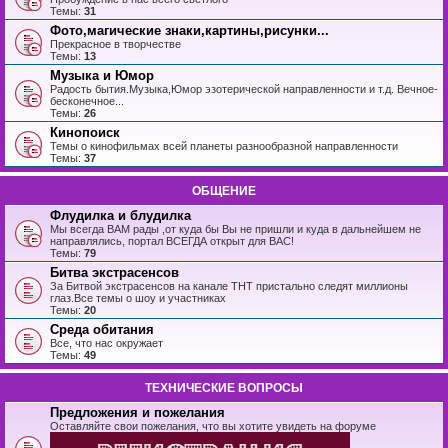
Темы:
31
Фото,магические знаки,картины,рисунки...
Прекрасное в творчестве
Темы:
13
Музыка и Юмор
Радость бытия.Музыка,Юмор эзотерической направленности и т.д. Вечное-
бесконечное...
Темы:
26
Кинопоиск
Темы о кинофильмах всей планеты разнообразной направленности
Темы:
37
ОБЩЕНИЕ
Флудилка и блудилка
Мы всегда ВАМ рады ,от куда бы Вы не пришли и куда в дальнейшем не
направлялись, портал ВСЕГДА открыт для ВАС!
Темы:
79
Битва экстрасенсов
За Битвой экстрасенсов на канале ТНТ пристально следят миллионы
глаз.Все темы о шоу и участниках
Темы:
20
Среда обитания
Все, что нас окружает
Темы:
49
ТЕХНИЧЕСКИЕ ВОПРОСЫ
Предложения и пожелания
Оставляйте свои пожелания, что вы хотите увидеть на форуме