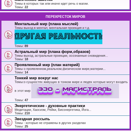
Темы в которых так или иначе идет речь о магии.
Темы:
22
ПЕРЕКРЕСТОК МИРОВ
Ментальный мир (плана мыслей)
Темы выход в ментал, ментальная проекция и т.д.
Темы:
89
Астральный мир (плана форм,образов)
Темы выход, астральные проекции, осознанные сновидения...
Темы:
18
Проявленный мир (план материй)
Темы о проявленном,реальном,физическом мире,материи...
Темы:
14
Тонкий мир вокруг нас
Темы:о сущностях живущих в тонком мире и людях которые могут входить
в этот мир
Темы:
47
Энергетические - духовные практики
Медитации, Хаосизм, Рейки, Биоэнергетика, Йога...
Темы:
210
Звездная россыпь
Темы - которые не отражены в других разделах
Темы:
25