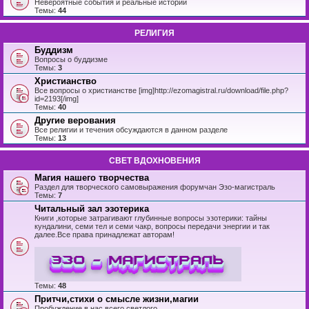
Невероятные события и реальные истории
Темы:
44
РЕЛИГИЯ
Буддизм
Вопросы о буддизме
Темы:
3
Христианство
Все вопросы о христианстве [img]http://ezomagistral.ru/download/file.php?
id=2193[/img]
Темы:
40
Другие верования
Все религии и течения обсуждаются в данном разделе
Темы:
13
СВЕТ ВДОХНОВЕНИЯ
Магия нашего творчества
Раздел для творческого самовыражения форумчан Эзо-магистраль
Темы:
7
Читальный зал эзотерика
Книги ,которые затрагивают глубинные вопросы эзотерики: тайны
кундалини, семи тел и семи чакр, вопросы передачи энергии и так
далее.Все права принадлежат авторам!
Темы:
48
Притчи,стихи о смысле жизни,магии
Пробуждение в нас всего светлого