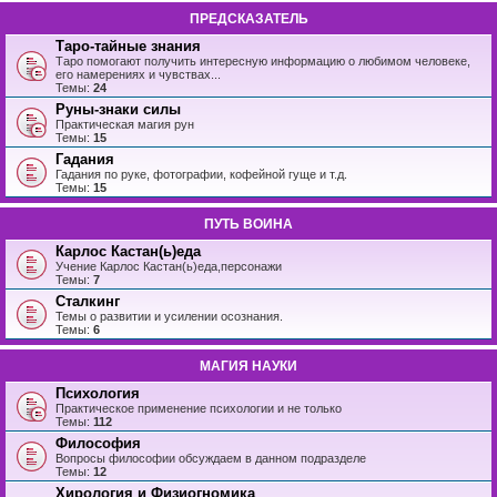
ПРЕДСКАЗАТЕЛЬ
Таро-тайные знания
Таро помогают получить интересную информацию о любимом человеке,
его намерениях и чувствах...
Темы:
24
Руны-знаки силы
Практическая магия рун
Темы:
15
Гадания
Гадания по руке, фотографии, кофейной гуще и т.д.
Темы:
15
ПУТЬ ВОИНА
Карлос Кастан(ь)еда
Учение Карлос Кастан(ь)еда,персонажи
Темы:
7
Сталкинг
Темы о развитии и усилении осознания.
Темы:
6
МАГИЯ НАУКИ
Психология
Практическое применение психологии и не только
Темы:
112
Философия
Вопросы философии обсуждаем в данном подразделе
Темы:
12
Хирология и Физиогномика