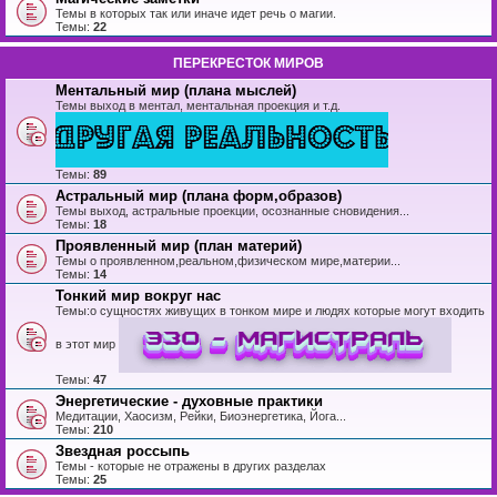
Темы в которых так или иначе идет речь о магии.
Темы:
22
ПЕРЕКРЕСТОК МИРОВ
Ментальный мир (плана мыслей)
Темы выход в ментал, ментальная проекция и т.д.
Темы:
89
Астральный мир (плана форм,образов)
Темы выход, астральные проекции, осознанные сновидения...
Темы:
18
Проявленный мир (план материй)
Темы о проявленном,реальном,физическом мире,материи...
Темы:
14
Тонкий мир вокруг нас
Темы:о сущностях живущих в тонком мире и людях которые могут входить
в этот мир
Темы:
47
Энергетические - духовные практики
Медитации, Хаосизм, Рейки, Биоэнергетика, Йога...
Темы:
210
Звездная россыпь
Темы - которые не отражены в других разделах
Темы:
25