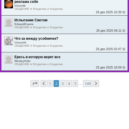
реклама себя
Victorzlb
ОБЩЕНИЕ
»
Флудилка и блудилка
26 дек 2025 16:39
Испытание Светом
EdwardExams
ОБЩЕНИЕ
»
Флудилка и блудилка
26 дек 2025 06:11
Что за между усобничек?
Victorofd
ОБЩЕНИЕ
»
Флудилка и блудилка
26 дек 2025 02:47
Ересь в которую верят все
Wesleyrhido
ОБЩЕНИЕ
»
Флудилка и блудилка
25 дек 2025 18:09
Страница
2
из
149
1
2
3
4
5
149
Пред.
След.
…