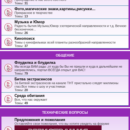
Темы:
31
Фото,магические знаки,картины,рисунки...
Прекрасное в творчестве
Темы:
13
Музыка и Юмор
Радость бытия.Музыка,Юмор эзотерической направленности и т.д. Вечное-
бесконечное...
Темы:
26
Кинопоиск
Темы о кинофильмах всей планеты разнообразной направленности
Темы:
37
ОБЩЕНИЕ
Флудилка и блудилка
Мы всегда ВАМ рады ,от куда бы Вы не пришли и куда в дальнейшем не
направлялись, портал ВСЕГДА открыт для ВАС!
Темы:
79
Битва экстрасенсов
За Битвой экстрасенсов на канале ТНТ пристально следят миллионы
глаз.Все темы о шоу и участниках
Темы:
20
Среда обитания
Все, что нас окружает
Темы:
49
ТЕХНИЧЕСКИЕ ВОПРОСЫ
Предложения и пожелания
Оставляйте свои пожелания, что вы хотите увидеть на форуме