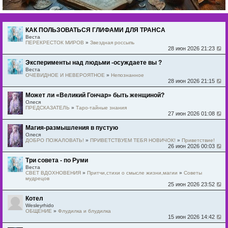
КАК ПОЛЬЗОВАТЬСЯ ГЛИФАМИ ДЛЯ ТРАНСА
Веста
ПЕРЕКРЕСТОК МИРОВ
»
Звездная россыпь
28 июн 2026 21:23
Эксперименты над людьми -осуждаете вы ?
Веста
ОЧЕВИДНОЕ И НЕВЕРОЯТНОЕ
»
Непознанное
28 июн 2026 21:15
Может ли «Великий Гончар» быть женщиной?
Олеся
ПРЕДСКАЗАТЕЛЬ
»
Таро-тайные знания
27 июн 2026 01:08
Магия-размышления в пустую
Олеся
ДОБРО ПОЖАЛОВАТЬ!
»
ПРИВЕТСТВУЕМ ТЕБЯ НОВИЧОК!
»
Приветствие!
26 июн 2026 00:03
Три совета - по Руми
Веста
СВЕТ ВДОХНОВЕНИЯ
»
Притчи,стихи о смысле жизни,магии
»
Советы
мудрецов
25 июн 2026 23:52
Котел
Wesleyrhido
ОБЩЕНИЕ
»
Флудилка и блудилка
15 июн 2026 14:42