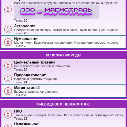
Важное о характере и судьбе человека по его строению лица, рук и ног
Темы:
10
Астрология
Предсказания по звездам, натальные карты, лунные дни, знаки зодиака
Темы:
28
Нумерология
Магия чисел. Кармическая нумерология. Нумерология совместимости.
Темы:
7
КОПИЛКА ПРИРОДЫ
Целительный травник
Всё о травах и их лечебных свойствах
Темы:
14
Природа говорит
Народные приметы,традиции
Темы:
21
Магия камней
Выбрать камень, как зарядить
Темы:
26
ОЧЕВИДНОЕ И НЕВЕРОЯТНОЕ
НЛО
Тайны мира и загадки Вселенной. Всё о неопознанных летающих объектах
Темы:
23
Непознанное