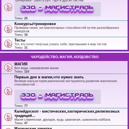
Тренировка - работа рун, таро и других систем
Темы:
25
Конкурсы/тренировки
Проверка своих экстрасенсорных способностей путем разнообразных
конкурсов
Темы:
16
Тесты
Тот, кто хочет получше узнать себя, приглашаем в мир тестов
Темы:
31
ЧАРОДЕЙСТВО, МАГИЯ, КОЛДОВСТВО
МАГИЯ
Все виды ,направления магии
Темы:
110
Первые дни в магии,что нужно знать
Великие маги,история,магические инструменты,развитие магических
способностей ...
Темы:
77
Калейдоскоп - мистических,эзотерических,религиозных
традиций...
Магия славянская, друидов, вуду, церковная, шаманизм,каббала
Темы:
47
Магические заметки