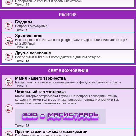
Невероятные события и реальные истории
Темы:
44
РЕЛИГИЯ
Буддизм
Вопросы о буддизме
Темы:
3
Христианство
Все вопросы о христианстве [img]http://ezomagistral.ru/download/file.php?
id=2193[/img]
Темы:
40
Другие верования
Все религии и течения обсуждаются в данном разделе
Темы:
13
СВЕТ ВДОХНОВЕНИЯ
Магия нашего творчества
Раздел для творческого самовыражения форумчан Эзо-магистраль
Темы:
7
Читальный зал эзотерика
Книги ,которые затрагивают глубинные вопросы эзотерики: тайны
кундалини, семи тел и семи чакр, вопросы передачи энергии и так
далее.Все права принадлежат авторам!
Темы:
48
Притчи,стихи о смысле жизни,магии
Пробуждение в нас всего светлого