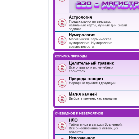
Астрология
Предсказания по звездам,
натальные карты, лунные дни, знаки
зодиака
Нумерология
Магия чисел. Кармическая
нумерология. Нумерология
совместимости.
КОПИЛКА ПРИРОДЫ
Целительный травник
Всё о травах и их лечебных
свойствах
Природа говорит
Народные приметы,традиции
Магия камней
Выбрать камень, как зарядить
ОЧЕВИДНОЕ И НЕВЕРОЯТНОЕ
НЛО
Тайны мира и загадки Вселенной.
Всё о неопознанных летающих
объектах
Непознанное