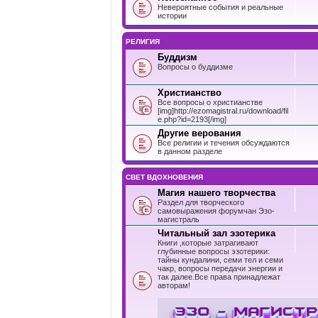
Невероятные события и реальные
истории
РЕЛИГИЯ
Буддизм
Вопросы о буддизме
Христианство
Все вопросы о христианстве
[img]http://ezomagistral.ru/download/fil
e.php?id=2193[/img]
Другие верования
Все религии и течения обсуждаются
в данном разделе
СВЕТ ВДОХНОВЕНИЯ
Магия нашего творчества
Раздел для творческого
самовыражения форумчан Эзо-
магистраль
Читальный зал эзотерика
Книги ,которые затрагивают
глубинные вопросы эзотерики:
тайны кундалини, семи тел и семи
чакр, вопросы передачи энергии и
так далее.Все права принадлежат
авторам!