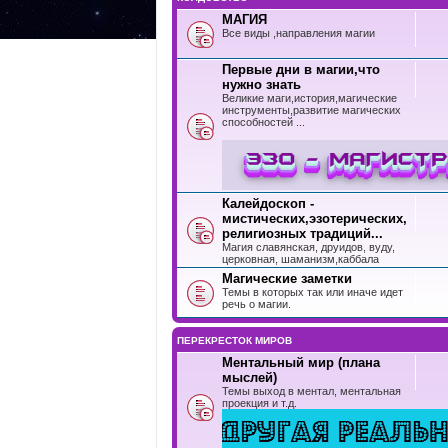
МАГИЯ
Все виды ,направления магии
Первые дни в магии,что
нужно знать
Великие маги,история,магические
инструменты,развитие магических
способностей ...
Калейдоскоп -
мистических,эзотерических,
религиозных традиций...
Магия славянская, друидов, вуду,
церковная, шаманизм,каббала
Магические заметки
Темы в которых так или иначе идет
речь о магии.
ПЕРЕКРЕСТОК МИРОВ
Ментальный мир (плана
мыслей)
Темы выход в ментал, ментальная
проекция и т.д.