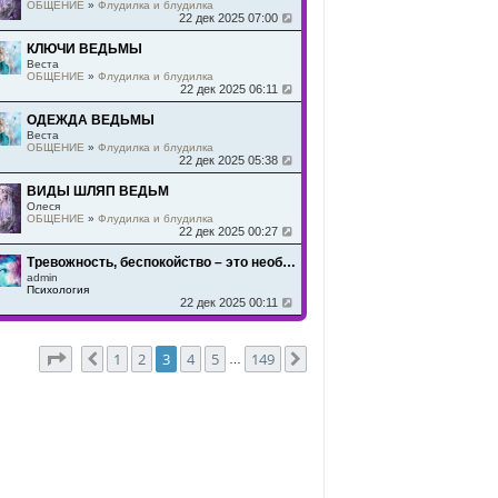
ОБЩЕНИЕ
»
Флудилка и блудилка
22 дек 2025 07:00
КЛЮЧИ ВЕДЬМЫ
Веста
ОБЩЕНИЕ
»
Флудилка и блудилка
22 дек 2025 06:11
ОДЕЖДА ВЕДЬМЫ
Веста
ОБЩЕНИЕ
»
Флудилка и блудилка
22 дек 2025 05:38
ВИДЫ ШЛЯП ВЕДЬМ
Олеся
ОБЩЕНИЕ
»
Флудилка и блудилка
22 дек 2025 00:27
Тревожность, беспокойство – это необоснованное забегание вперед
admin
Психология
22 дек 2025 00:11
Страница
3
из
149
1
2
3
4
5
149
Пред.
След.
…