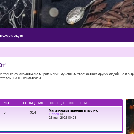
информация
йт!
 не только ознакомиться с миром магии, духовным творчеством других людей, но и вы
тателем, но и Созидателем
ТЕМЫ
СООБЩЕНИЯ
ПОСЛЕДНЕЕ СООБЩЕНИЕ
Магия-размышления в пустую
5
314
П
Олеся
е
26 июн 2026 00:03
р
е
й
т