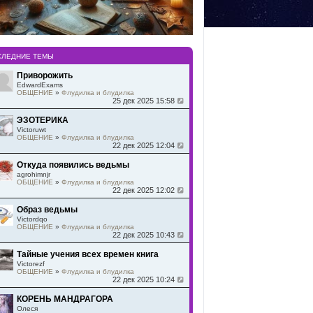
СЛЕДНИЕ ТЕМЫ
Приворожить
EdwardExams
ОБЩЕНИЕ
»
Флудилка и блудилка
25 дек 2025 15:58
ЭЗОТЕРИКА
Victoruwt
ОБЩЕНИЕ
»
Флудилка и блудилка
22 дек 2025 12:04
Откуда появились ведьмы
agrohimnjr
ОБЩЕНИЕ
»
Флудилка и блудилка
22 дек 2025 12:02
Образ ведьмы
Victordqo
ОБЩЕНИЕ
»
Флудилка и блудилка
22 дек 2025 10:43
Тайные учения всех времен книга
Victorezf
ОБЩЕНИЕ
»
Флудилка и блудилка
22 дек 2025 10:24
КОРЕНЬ МАНДРАГОРА
Олеся