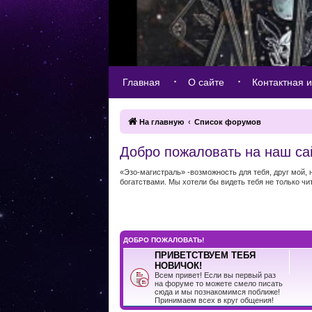
Главная
О сайте
Контактная 
На главную
Список форумов
Добро пожаловать на наш са
«Эзо-магистраль» -возможность для тебя, друг мой,
богатствами. Мы хотели бы видеть тебя не только чи
ДОБРО ПОЖАЛОВАТЬ!
ПРИВЕТСТВУЕМ ТЕБЯ
НОВИЧОК!
Всем привет! Если вы первый раз
на форуме то можете смело писать
сюда и мы познакомимся поближе!
Принимаем всех в круг общения!