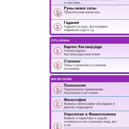
и чувствах...
Руны-знаки силы
Практическая магия рун
Гадания
Гадания по руке, фотографии,
кофейной гуще и т.д.
ПУТЬ ВОИНА
Карлос Кастан(ь)еда
Учение Карлос
Кастан(ь)еда,персонажи
Сталкинг
Темы о развитии и усилении
осознания.
МАГИЯ НАУКИ
Психология
Практическое применение
психологии и не только
Философия
Вопросы философии обсуждаем в
данном подразделе
Хирология и Физиогномика
Важное о характере и судьбе
человека по его строению лица, рук
и ног