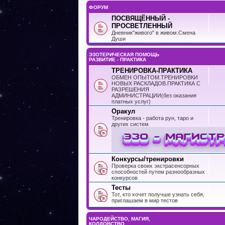
ФОРУМ
ПОСВЯЩЁННЫЙ -
ПРОСВЕТЛЕННЫЙ
Дневник"живого" в живом.Смена
Души
ЭЗОТЕРИЧЕСКАЯ ПОМОЩЬ
РАЗВИТИЕ - ПРАКТИКА
ТРЕНИРОВКА-ПРАКТИКА
ОБМЕН ОПЫТОМ.ТРЕНИРОВКИ
НОВЫХ РАСКЛАДОВ.ПРАКТИКА С
РАЗРЕШЕНИЯ
АДМИНИСТРАЦИИ(без оказания
платных услуг)
Оракул
Тренировка - работа рун, таро и
других систем
Конкурсы/тренировки
Проверка своих экстрасенсорных
способностей путем разнообразных
конкурсов
Тесты
Тот, кто хочет получше узнать себя,
приглашаем в мир тестов
ЧАРОДЕЙСТВО, МАГИЯ,
КОЛДОВСТВО