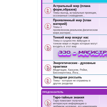
Астральный мир (плана
форм,образов)
Темы выход, астральные проекции,
осознанные сновидения...
Проявленный мир (план
материй)
Темы о
проявленном,реальном,физическом
мире,материи...
Тонкий мир вокруг нас
Темы:о сущностях живущих в
тонком мире и людях которые могут
входить в этот мир
Энергетические - духовные
практики
Медитации, Хаосизм, Рейки,
Биоэнергетика, Йога...
Звездная россыпь
Темы - которые не отражены в
других разделах
ПРЕДСКАЗАТЕЛЬ
Таро-тайные знания
Таро помогают получить
интересную информацию о
любимом человеке, его намерениях