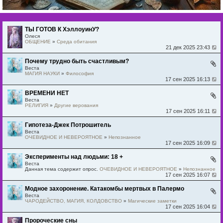
ТЫ ГОТОВ К ХэллоуинУ?
Олеся
ОБЩЕНИЕ
»
Среда обитания
21 дек 2025 23:43
Почему трудно быть счастливым?
Веста
МАГИЯ НАУКИ
»
Философия
17 сен 2025 16:13
ВРЕМЕНИ НЕТ
Веста
РЕЛИГИЯ
»
Другие верования
17 сен 2025 16:11
Гипотеза-Джек Потрошитель
Веста
ОЧЕВИДНОЕ И НЕВЕРОЯТНОЕ
»
Непознанное
17 сен 2025 16:09
Эксперименты над людьми: 18 +
Веста
Данная тема содержит опрос.
ОЧЕВИДНОЕ И НЕВЕРОЯТНОЕ
»
Непознанное
17 сен 2025 16:07
Модное захоронение. Катакомбы мертвых в Палермо
Веста
ЧАРОДЕЙСТВО, МАГИЯ, КОЛДОВСТВО
»
Магические заметки
17 сен 2025 16:04
Пророческие сны