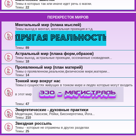
Темы в которых так или иначе идет речь о магии.
Темы:
22
ПЕРЕКРЕСТОК МИРОВ
Ментальный мир (плана мыслей)
Темы выход в ментал, ментальная проекция и т.д.
Темы:
89
Астральный мир (плана форм,образов)
Темы выход, астральные проекции, осознанные сновидения...
Темы:
18
Проявленный мир (план материй)
Темы о проявленном,реальном,физическом мире,материи...
Темы:
14
Тонкий мир вокруг нас
Темы:о сущностях живущих в тонком мире и людях которые могут входить
в этот мир
Темы:
47
Энергетические - духовные практики
Медитации, Хаосизм, Рейки, Биоэнергетика, Йога...
Темы:
210
Звездная россыпь
Темы - которые не отражены в других разделах
Темы:
25