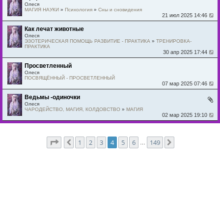
Олеся
МАГИЯ НАУКИ
»
Психология
»
Сны и сновидения
21 июл 2025 14:46
Как лечат животные
Олеся
ЭЗОТЕРИЧЕСКАЯ ПОМОЩЬ РАЗВИТИЕ - ПРАКТИКА
»
ТРЕНИРОВКА-
ПРАКТИКА
30 апр 2025 17:44
Просветленный
Олеся
ПОСВЯЩЁННЫЙ - ПРОСВЕТЛЕННЫЙ
07 мар 2025 07:46
Ведьмы -одиночки
Олеся
ЧАРОДЕЙСТВО, МАГИЯ, КОЛДОВСТВО
»
МАГИЯ
02 мар 2025 19:10
Страница
4
из
149
1
2
3
4
5
6
149
Пред.
След.
…