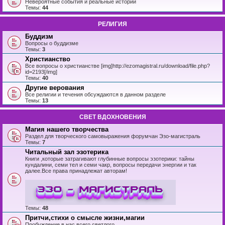
Невероятные события и реальные истории
Темы:
44
РЕЛИГИЯ
Буддизм
Вопросы о буддизме
Темы:
3
Христианство
Все вопросы о христианстве [img]http://ezomagistral.ru/download/file.php?
id=2193[/img]
Темы:
40
Другие верования
Все религии и течения обсуждаются в данном разделе
Темы:
13
СВЕТ ВДОХНОВЕНИЯ
Магия нашего творчества
Раздел для творческого самовыражения форумчан Эзо-магистраль
Темы:
7
Читальный зал эзотерика
Книги ,которые затрагивают глубинные вопросы эзотерики: тайны
кундалини, семи тел и семи чакр, вопросы передачи энергии и так
далее.Все права принадлежат авторам!
Темы:
48
Притчи,стихи о смысле жизни,магии
Пробуждение в нас всего светлого