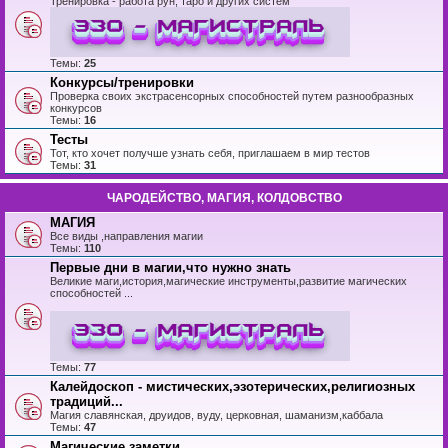
Тренировка - работа рун, таро и других систем
Темы:
25
Конкурсы/тренировки
Проверка своих экстрасенсорных способностей путем разнообразных
конкурсов
Темы:
16
Тесты
Тот, кто хочет получше узнать себя, приглашаем в мир тестов
Темы:
31
ЧАРОДЕЙСТВО, МАГИЯ, КОЛДОВСТВО
МАГИЯ
Все виды ,направления магии
Темы:
110
Первые дни в магии,что нужно знать
Великие маги,история,магические инструменты,развитие магических
способностей ...
Темы:
77
Калейдоскоп - мистических,эзотерических,религиозных
традиций...
Магия славянская, друидов, вуду, церковная, шаманизм,каббала
Темы:
47
Магические заметки