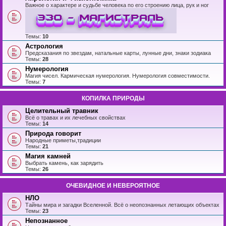
Важное о характере и судьбе человека по его строению лица, рук и ног
Темы:
10
Астрология
Предсказания по звездам, натальные карты, лунные дни, знаки зодиака
Темы:
28
Нумерология
Магия чисел. Кармическая нумерология. Нумерология совместимости.
Темы:
7
КОПИЛКА ПРИРОДЫ
Целительный травник
Всё о травах и их лечебных свойствах
Темы:
14
Природа говорит
Народные приметы,традиции
Темы:
21
Магия камней
Выбрать камень, как зарядить
Темы:
26
ОЧЕВИДНОЕ И НЕВЕРОЯТНОЕ
НЛО
Тайны мира и загадки Вселенной. Всё о неопознанных летающих объектах
Темы:
23
Непознанное