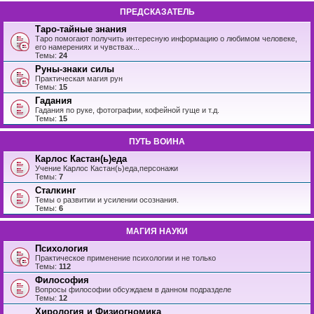
ПРЕДСКАЗАТЕЛЬ
Таро-тайные знания
Таро помогают получить интересную информацию о любимом человеке,
его намерениях и чувствах...
Темы:
24
Руны-знаки силы
Практическая магия рун
Темы:
15
Гадания
Гадания по руке, фотографии, кофейной гуще и т.д.
Темы:
15
ПУТЬ ВОИНА
Карлос Кастан(ь)еда
Учение Карлос Кастан(ь)еда,персонажи
Темы:
7
Сталкинг
Темы о развитии и усилении осознания.
Темы:
6
МАГИЯ НАУКИ
Психология
Практическое применение психологии и не только
Темы:
112
Философия
Вопросы философии обсуждаем в данном подразделе
Темы:
12
Хирология и Физиогномика