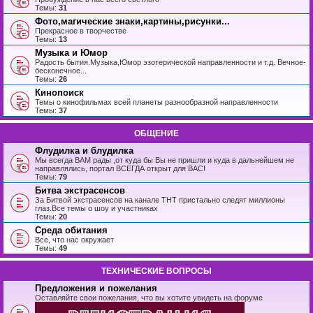
Темы:
31
Фото,магические знаки,картины,рисунки...
Прекрасное в творчестве
Темы:
13
Музыка и Юмор
Радость бытия.Музыка,Юмор эзотерической направленности и т.д. Вечное-
бесконечное...
Темы:
26
Кинопоиск
Темы о кинофильмах всей планеты разнообразной направленности
Темы:
37
ОБЩЕНИЕ
Флудилка и блудилка
Мы всегда ВАМ рады ,от куда бы Вы не пришли и куда в дальнейшем не
направлялись, портал ВСЕГДА открыт для ВАС!
Темы:
79
Битва экстрасенсов
За Битвой экстрасенсов на канале ТНТ пристально следят миллионы
глаз.Все темы о шоу и участниках
Темы:
20
Среда обитания
Все, что нас окружает
Темы:
49
ТЕХНИЧЕСКИЕ ВОПРОСЫ
Предложения и пожелания
Оставляйте свои пожелания, что вы хотите увидеть на форуме