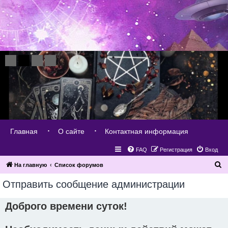
Главная
О сайте
Контактная информация
FAQ
Регистрация
Вход
П
На главную
Список форумов
о
Отправить сообщение администрации
и
с
Доброго времени суток!
к