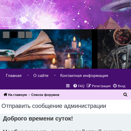
Главная
О сайте
Контактная информация
FAQ
Регистрация
Вход
П
На главную
Список форумов
о
Отправить сообщение администрации
и
с
Доброго времени суток!
к