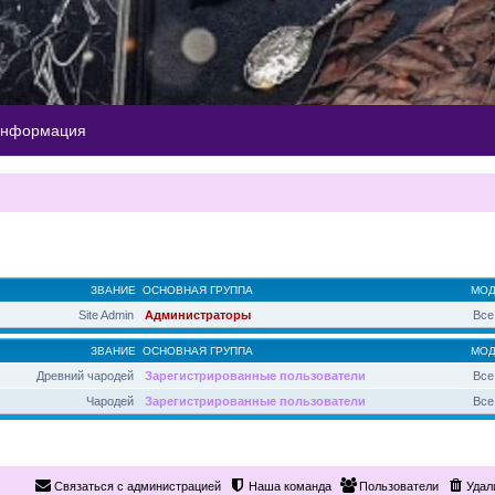
информация
ЗВАНИЕ
ОСНОВНАЯ ГРУППА
МОД
Site Admin
Администраторы
Все
ЗВАНИЕ
ОСНОВНАЯ ГРУППА
МОД
Древний чародей
Зарегистрированные пользователи
Все
Чародей
Зарегистрированные пользователи
Все
Связаться с администрацией
Наша команда
Пользователи
Удал