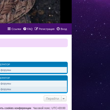
Ссылки
FAQ
Регистрация
Вход
ЕРАТОР
 форумы
ЕРАТОР
 форумы
 форумы
Перейти
ить cookies конференции
Часовой пояс:
UTC+03:00