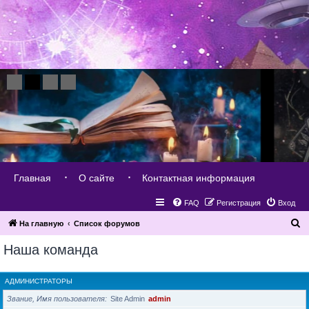
Главная
О сайте
Контактная информация
FAQ
Регистрация
Вход
П
На главную
Список форумов
о
Наша команда
и
с
АДМИНИСТРАТОРЫ
к
Звание, Имя пользователя
Site Admin
admin