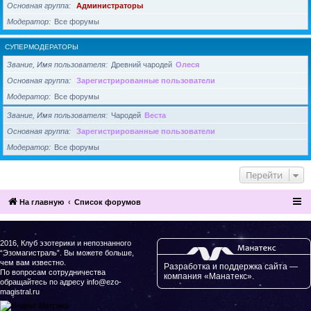
Основная группа
Администраторы
Модератор
Все форумы
СУПЕРМОДЕРАТОРЫ
Звание, Имя пользователя
Древний чародей
Олеся
Основная группа
Зарегистрированные пользователи
Модератор
Все форумы
Звание, Имя пользователя
Чародей
Веста
Основная группа
Зарегистрированные пользователи
Модератор
Все форумы
Перейти
На главную
Список форумов
2016, Клуб эзотерики и непознанного
“Эзомагистраль”. Вы можете больше,
чем вам известно.
Разработка и поддержка сайта —
По вопросам сотрудничества
компания «Манатекс».
обращайтесь по адресу info@ezo-
magistral.ru