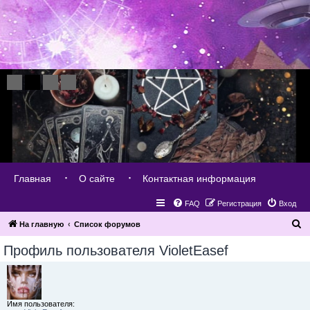
Главная
О сайте
Контактная информация
FAQ
Регистрация
Вход
П
На главную
Список форумов
о
Профиль пользователя VioletEasef
и
с
к
Имя пользователя: