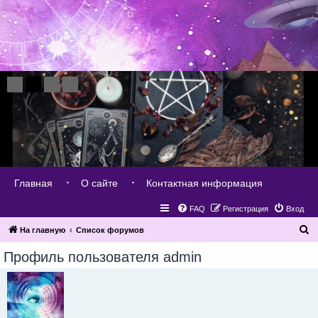
Главная
О сайте
Контактная информация
FAQ
Регистрация
Вход
П
На главную
Список форумов
о
Профиль пользователя admin
и
с
к