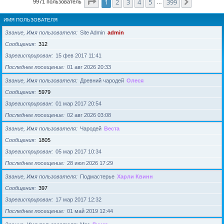
Страница
1
из
399
1
2
3
4
5
399
След.
9971 пользователь
…
ИМЯ ПОЛЬЗОВАТЕЛЯ
Звание, Имя пользователя
Site Admin
admin
Сообщения
312
Зарегистрирован
15 фев 2017 11:41
Последнее посещение
01 авг 2026 20:33
Звание, Имя пользователя
Древний чародей
Олеся
Сообщения
5979
Зарегистрирован
01 мар 2017 20:54
Последнее посещение
02 авг 2026 03:08
Звание, Имя пользователя
Чародей
Веста
Сообщения
1805
Зарегистрирован
05 мар 2017 10:34
Последнее посещение
28 июл 2026 17:29
Звание, Имя пользователя
Подмастерье
Харли Квинн
Сообщения
397
Зарегистрирован
17 мар 2017 12:32
Последнее посещение
01 май 2019 12:44