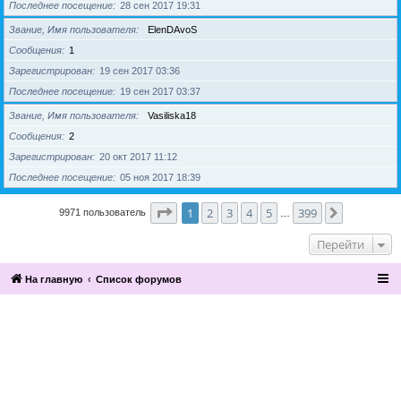
Последнее посещение
28 сен 2017 19:31
Звание, Имя пользователя
ElenDAvoS
Сообщения
1
Зарегистрирован
19 сен 2017 03:36
Последнее посещение
19 сен 2017 03:37
Звание, Имя пользователя
Vasiliska18
Сообщения
2
Зарегистрирован
20 окт 2017 11:12
Последнее посещение
05 ноя 2017 18:39
Страница
1
из
399
1
2
3
4
5
399
След.
9971 пользователь
…
Перейти
На главную
Список форумов
2016, Клуб эзотерики и непознанного
“Эзомагистраль”. Вы можете больше,
чем вам известно.
Разработка и поддержка сайта —
По вопросам сотрудничества
компания «Манатекс».
обращайтесь по адресу info@ezo-
magistral.ru