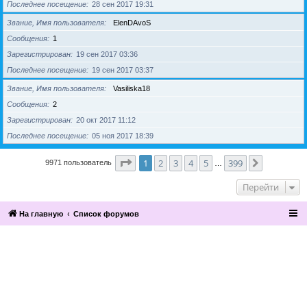
Последнее посещение
28 сен 2017 19:31
Звание, Имя пользователя
ElenDAvoS
Сообщения
1
Зарегистрирован
19 сен 2017 03:36
Последнее посещение
19 сен 2017 03:37
Звание, Имя пользователя
Vasiliska18
Сообщения
2
Зарегистрирован
20 окт 2017 11:12
Последнее посещение
05 ноя 2017 18:39
Страница
1
из
399
1
2
3
4
5
399
След.
9971 пользователь
…
Перейти
На главную
Список форумов
2016, Клуб эзотерики и непознанного
“Эзомагистраль”. Вы можете больше,
чем вам известно.
Разработка и поддержка сайта —
По вопросам сотрудничества
компания «Манатекс».
обращайтесь по адресу info@ezo-
magistral.ru