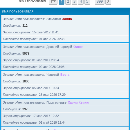
Страница
1
из
399
1
2
3
4
5
399
След.
9971 пользователь
…
ИМЯ ПОЛЬЗОВАТЕЛЯ
Звание, Имя пользователя
Site Admin
admin
Сообщения
312
Зарегистрирован
15 фев 2017 11:41
Последнее посещение
01 авг 2026 20:33
Звание, Имя пользователя
Древний чародей
Олеся
Сообщения
5979
Зарегистрирован
01 мар 2017 20:54
Последнее посещение
02 авг 2026 03:08
Звание, Имя пользователя
Чародей
Веста
Сообщения
1805
Зарегистрирован
05 мар 2017 10:34
Последнее посещение
28 июл 2026 17:29
Звание, Имя пользователя
Подмастерье
Харли Квинн
Сообщения
397
Зарегистрирован
17 мар 2017 12:32
Последнее посещение
01 май 2019 12:44