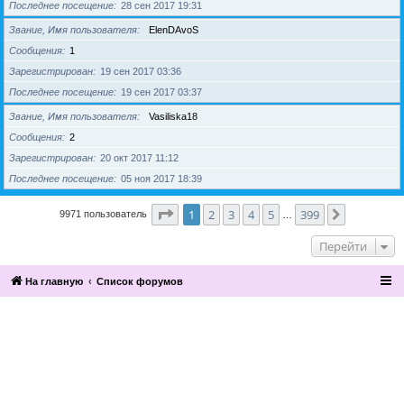
Последнее посещение
28 сен 2017 19:31
Звание, Имя пользователя
ElenDAvoS
Сообщения
1
Зарегистрирован
19 сен 2017 03:36
Последнее посещение
19 сен 2017 03:37
Звание, Имя пользователя
Vasiliska18
Сообщения
2
Зарегистрирован
20 окт 2017 11:12
Последнее посещение
05 ноя 2017 18:39
Страница
1
из
399
1
2
3
4
5
399
След.
9971 пользователь
…
Перейти
На главную
Список форумов
2016, Клуб эзотерики и непознанного
“Эзомагистраль”. Вы можете больше,
чем вам известно.
Разработка и поддержка сайта —
По вопросам сотрудничества
компания «Манатекс».
обращайтесь по адресу info@ezo-
magistral.ru