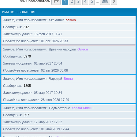
Страница
1
из
399
1
2
3
4
5
399
След.
9971 пользователь
…
ИМЯ ПОЛЬЗОВАТЕЛЯ
Звание, Имя пользователя
Site Admin
admin
Сообщения
312
Зарегистрирован
15 фев 2017 11:41
Последнее посещение
01 авг 2026 20:33
Звание, Имя пользователя
Древний чародей
Олеся
Сообщения
5979
Зарегистрирован
01 мар 2017 20:54
Последнее посещение
02 авг 2026 03:08
Звание, Имя пользователя
Чародей
Веста
Сообщения
1805
Зарегистрирован
05 мар 2017 10:34
Последнее посещение
28 июл 2026 17:29
Звание, Имя пользователя
Подмастерье
Харли Квинн
Сообщения
397
Зарегистрирован
17 мар 2017 12:32
Последнее посещение
01 май 2019 12:44