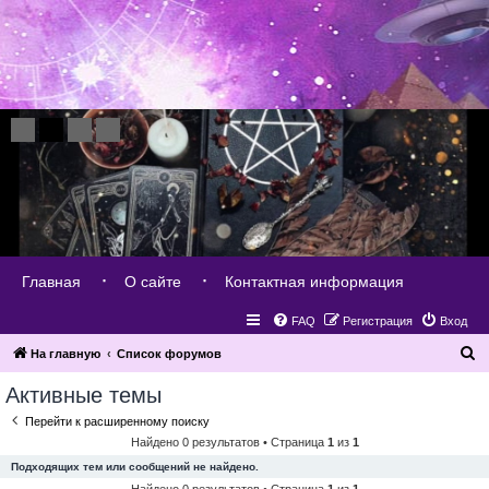
Главная
О сайте
Контактная информация
FAQ
Регистрация
Вход
П
На главную
Список форумов
о
Активные темы
и
Перейти к расширенному поиску
с
Найдено 0 результатов • Страница
1
из
1
к
Подходящих тем или сообщений не найдено.
Найдено 0 результатов • Страница
1
из
1