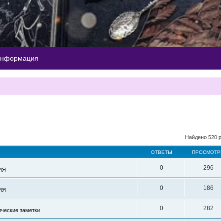
информация
ый поиск
Найдено 520 
ОТВЕТЫ
ПРОСМОТ
0
296
ИЯ
0
186
ИЯ
0
282
ические заметки