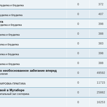
0
372
лудилка и блудилка
0
407
удилка и блудилка
га
0
398
удилка и блудилка
0
388
илка и блудилка
0
383
лка и блудилка
0
398
лка и блудилка
0
388
илка и блудилка
то необоснованное забегание вперед
0
49592
ология
0
11715
НИРОВКА-ПРАКТИКА
евой в Мутаборе
0
25882
итальный зал эзотерика
0
16253