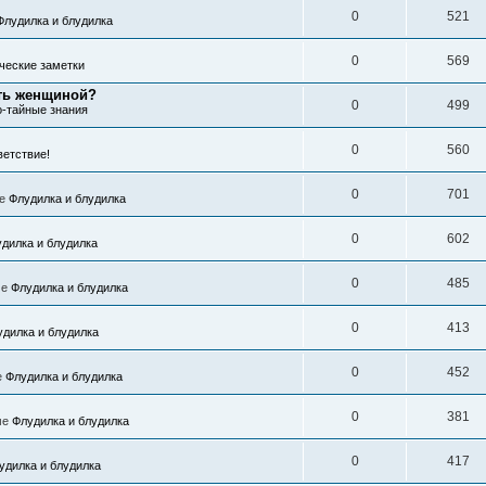
0
521
Флудилка и блудилка
0
569
ческие заметки
ть женщиной?
0
499
о-тайные знания
0
560
етствие!
0
701
ме
Флудилка и блудилка
0
602
дилка и блудилка
0
485
ме
Флудилка и блудилка
0
413
удилка и блудилка
0
452
е
Флудилка и блудилка
0
381
ме
Флудилка и блудилка
0
417
удилка и блудилка