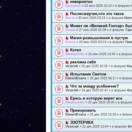
Н
невероятно
о
е
н
о
б
Duanecox
» 01 июл 2026 10:14 » в форуме
с
и
в
щ
о
е
о
е
Н
Послесмертие,что это такое
о
е
н
о
б
Веста
» 30 июн 2026 03:24 » в форуме
Маги
с
и
в
щ
о
е
о
е
Н
Может ли «Великий Гончар» бы
о
е
н
о
б
Олеся
» 27 июн 2026 01:08 » в форуме
Тар
с
и
в
щ
о
е
о
е
Н
Магия-размышления в пустую
о
е
н
о
б
Олеся
» 26 июн 2026 00:03 » в форуме
Прив
с
и
в
щ
о
е
о
е
Н
Котел
о
е
н
о
б
Wesleyrhido
» 15 июн 2026 14:42 » в фору
с
и
в
щ
о
е
о
е
Н
реклама себя
о
е
н
о
б
Victorzlb
» 26 дек 2025 16:39 » в форуме
Флу
с
и
в
щ
о
е
о
е
Н
Испытание Светом
о
е
н
о
б
EdwardExams
» 26 дек 2025 06:11 » в фору
с
и
в
щ
о
е
о
е
Н
Что за между усобничек?
о
е
н
о
б
Victorofd
» 26 дек 2025 02:47 » в форуме
Фл
с
и
в
щ
о
е
о
е
Н
Ересь в которую верят все
о
е
н
о
б
Wesleyrhido
» 25 дек 2025 18:09 » в форум
с
и
в
щ
о
е
о
е
Н
Приворожить
о
е
н
о
б
EdwardExams
» 25 дек 2025 15:58 » в фору
с
и
в
щ
о
е
о
е
Н
ЭЗОТЕРИКА
о
е
н
о
б
Victoruwt
» 22 дек 2025 12:04 » в форуме
Фл
с
и
в
щ
о
е