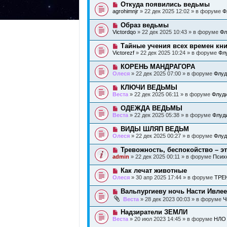
о
е
Н
Откуда появились ведьмы
о
е
н
о
б
agrohimnjr
» 22 дек 2025 12:02 » в форуме
Ф
с
и
в
щ
о
е
о
е
Н
Образ ведьмы
о
е
н
о
б
Victordqo
» 22 дек 2025 10:43 » в форуме
Фл
с
и
в
щ
о
е
о
е
Н
Тайные учения всех времен кни
о
е
н
о
б
Victorezf
» 22 дек 2025 10:24 » в форуме
Фл
с
и
в
щ
о
е
о
е
Н
КОРЕНЬ МАНДРАГОРА
о
е
н
о
б
Олеся
» 22 дек 2025 07:00 » в форуме
Флуд
с
и
в
щ
о
е
о
е
Н
КЛЮЧИ ВЕДЬМЫ
о
е
н
о
б
Веста
» 22 дек 2025 06:11 » в форуме
Флуди
с
и
в
щ
о
е
о
е
Н
ОДЕЖДА ВЕДЬМЫ
о
е
н
о
б
Веста
» 22 дек 2025 05:38 » в форуме
Флуди
с
и
в
щ
о
е
о
е
Н
ВИДЫ ШЛЯП ВЕДЬМ
о
е
н
о
б
Олеся
» 22 дек 2025 00:27 » в форуме
Флуд
с
и
в
щ
о
е
о
е
Н
Тревожность, беспокойство – э
о
е
н
о
б
admin
» 22 дек 2025 00:11 » в форуме
Псих
с
и
в
щ
о
е
о
е
Н
Как лечат животные
о
е
н
о
б
Олеся
» 30 апр 2025 17:44 » в форуме
ТРЕ
с
и
в
щ
о
е
о
е
Н
Вальпургиеву ночь Насти Ивле
о
е
н
о
б
Веста
» 28 дек 2023 00:03 » в форуме
Ч
с
и
в
щ
о
е
о
е
Н
Надзиратели ЗЕМЛИ
о
е
н
о
б
Веста
» 20 июл 2023 14:45 » в форуме
НЛО
с
и
в
щ
о