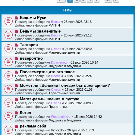
Темы
Н
Ведьмы Руси
о
Последнее сообщение
Веста
«
26 июл 2026 23:16
в
Добавлено в форуме
МАГИЯ
о
Н
Ведьмы знаменитые
е
о
с
Последнее сообщение
Веста
«
26 июл 2026 23:12
в
о
Добавлено в форуме
МАГИЯ
о
о
Н
Тартария
е
б
о
с
Последнее сообщение
Олеся
«
24 июл 2026 00:34
щ
в
о
Добавлено в форуме
Магические заметки
е
о
о
н
Н
невероятно
е
б
и
о
с
Последнее сообщение
Duanecox
«
01 июл 2026 10:14
щ
е
в
о
Добавлено в форуме
Флудилка и блудилка
е
о
о
н
Н
Послесмертие,что это такое
е
б
и
о
с
Последнее сообщение
Веста
«
30 июн 2026 03:24
щ
е
в
о
Добавлено в форуме
Магические заметки
е
о
о
н
Н
Может ли «Великий Гончар» быть женщиной?
е
б
и
о
с
Последнее сообщение
Олеся
«
27 июн 2026 01:08
щ
е
в
о
Добавлено в форуме
Таро-тайные знания
е
о
о
н
Н
Магия-размышления в пустую
е
б
и
о
с
Последнее сообщение
Олеся
«
26 июн 2026 00:03
щ
е
в
о
Добавлено в форуме
Приветствие!
е
о
о
н
Н
Котел
е
б
и
о
с
Последнее сообщение
Wesleyrhido
«
15 июн 2026 14:42
щ
е
в
о
Добавлено в форуме
Флудилка и блудилка
е
о
о
н
Н
реклама себя
е
б
и
о
с
Последнее сообщение
Victorzlb
«
26 дек 2025 16:39
щ
е
в
о
Добавлено в форуме
Флудилка и блудилка
е