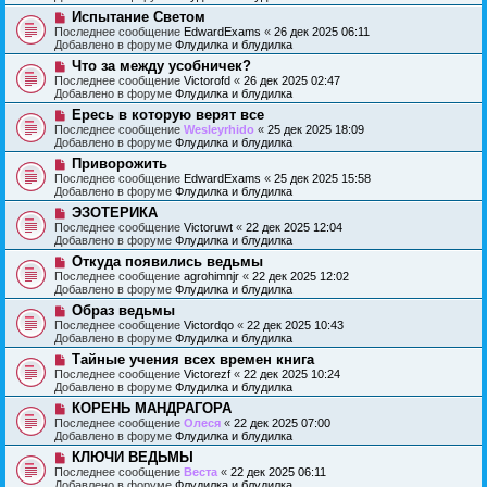
о
о
н
Н
Испытание Светом
е
б
и
о
с
Последнее сообщение
EdwardExams
«
26 дек 2025 06:11
щ
е
в
о
Добавлено в форуме
Флудилка и блудилка
е
о
о
н
Н
Что за между усобничек?
е
б
и
о
с
Последнее сообщение
Victorofd
«
26 дек 2025 02:47
щ
е
в
о
Добавлено в форуме
Флудилка и блудилка
е
о
о
н
Н
Ересь в которую верят все
е
б
и
о
с
Последнее сообщение
Wesleyrhido
«
25 дек 2025 18:09
щ
е
в
о
Добавлено в форуме
Флудилка и блудилка
е
о
о
н
Н
Приворожить
е
б
и
о
с
Последнее сообщение
EdwardExams
«
25 дек 2025 15:58
щ
е
в
о
Добавлено в форуме
Флудилка и блудилка
е
о
о
н
Н
ЭЗОТЕРИКА
е
б
и
о
с
Последнее сообщение
Victoruwt
«
22 дек 2025 12:04
щ
е
в
о
Добавлено в форуме
Флудилка и блудилка
е
о
о
н
Н
Откуда появились ведьмы
е
б
и
о
с
Последнее сообщение
agrohimnjr
«
22 дек 2025 12:02
щ
е
в
о
Добавлено в форуме
Флудилка и блудилка
е
о
о
н
Н
Образ ведьмы
е
б
и
о
с
Последнее сообщение
Victordqo
«
22 дек 2025 10:43
щ
е
в
о
Добавлено в форуме
Флудилка и блудилка
е
о
о
н
Н
Тайные учения всех времен книга
е
б
и
о
с
Последнее сообщение
Victorezf
«
22 дек 2025 10:24
щ
е
в
о
Добавлено в форуме
Флудилка и блудилка
е
о
о
н
Н
КОРЕНЬ МАНДРАГОРА
е
б
и
о
с
Последнее сообщение
Олеся
«
22 дек 2025 07:00
щ
е
в
о
Добавлено в форуме
Флудилка и блудилка
е
о
о
н
Н
КЛЮЧИ ВЕДЬМЫ
е
б
и
о
с
Последнее сообщение
Веста
«
22 дек 2025 06:11
щ
е
в
о
Добавлено в форуме
Флудилка и блудилка
е