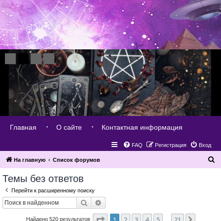
Главная
О сайте
Контактная информация
FAQ
Регистрация
Вход
П
На главную
Список форумов
о
Темы без ответов
и
Перейти к расширенному поиску
с
Поиск
Расширенный поиск
к
Страница
1
из
21
1
2
3
4
5
21
След.
Найдено 520 результатов
…