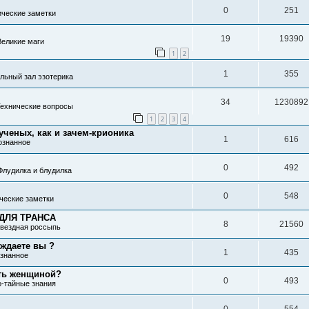
0
251
ические заметки
19
19390
Великие маги
1
2
1
355
льный зал эзотерика
34
1230892
ехнические вопросы
1
2
3
4
ученых, как и зачем-крионика
1
616
ознанное
0
492
Флудилка и блудилка
0
548
ческие заметки
ДЛЯ ТРАНСА
8
21560
вездная россыпь
ждаете вы ?
1
435
знанное
ть женщиной?
0
493
о-тайные знания