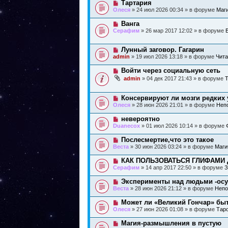
Н
Тартария
о
е
н
о
б
Олеся
» 24 июл 2026 00:34 » в форуме
Маг
с
и
в
щ
о
е
о
е
Н
Ванга
о
е
н
о
б
Серафим
» 26 мар 2017 12:02 » в форуме
с
и
в
щ
о
е
о
е
о
е
н
Н
Лунный заговор. Гагарин
б
с
и
о
щ
admin
» 19 июл 2026 13:18 » в форуме
Чита
о
е
в
е
о
о
н
Н
Войти через социальную сеть
б
е
и
о
щ
admin
» 04 дек 2017 21:43 » в форуме
Т
с
е
в
е
о
о
н
о
е
и
Н
Консервируют ли мозги редких 
б
с
е
о
щ
Олеся
» 28 июн 2026 21:01 » в форуме
Неп
о
в
е
о
о
н
Н
невероятно
б
е
и
о
щ
Duanecox
» 01 июл 2026 10:14 » в форуме
с
е
в
е
о
о
н
Н
Послесмертие,что это такое
о
е
и
о
б
Веста
» 30 июн 2026 03:24 » в форуме
Маги
с
е
в
щ
о
о
е
Н
КАК ПОЛЬЗОВАТЬСЯ ГЛИФАМИ 
о
е
н
о
б
Серафим
» 14 апр 2017 22:50 » в форуме
З
с
и
в
щ
о
е
о
е
Н
Эксперименты над людьми -осу
о
е
н
о
б
Веста
» 28 июн 2026 21:12 » в форуме
Непо
с
и
в
щ
о
е
о
е
Н
Может ли «Великий Гончар» бы
о
е
н
о
б
Олеся
» 27 июн 2026 01:08 » в форуме
Тар
с
и
в
щ
о
е
о
е
Н
Магия-размышления в пустую
о
е
н