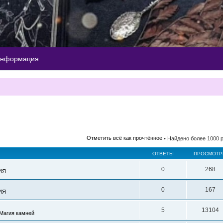
информация
ый поиск
Отметить всё как прочтённое
• Найдено более 1000 
ОТВЕТЫ
ПРОСМОТ
0
268
ИЯ
0
167
ИЯ
5
13104
Магия камней