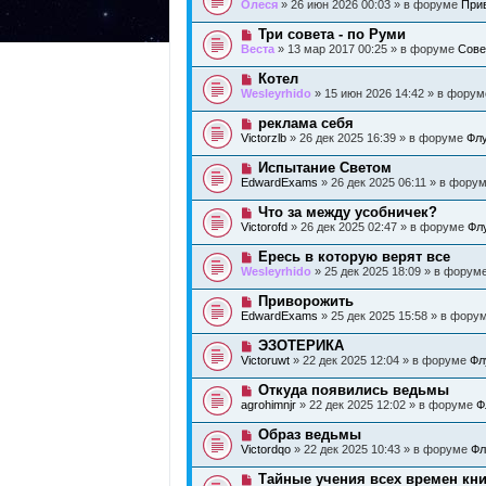
о
б
Олеся
» 26 июн 2026 00:03 » в форуме
Прив
с
и
в
щ
о
е
о
е
Н
Три совета - по Руми
о
е
н
о
б
Веста
» 13 мар 2017 00:25 » в форуме
Сове
с
и
в
щ
о
е
о
е
Н
Котел
о
е
н
о
б
Wesleyrhido
» 15 июн 2026 14:42 » в фору
с
и
в
щ
о
е
о
е
Н
реклама себя
о
е
н
о
б
Victorzlb
» 26 дек 2025 16:39 » в форуме
Флу
с
и
в
щ
о
е
о
е
Н
Испытание Светом
о
е
н
о
б
EdwardExams
» 26 дек 2025 06:11 » в фору
с
и
в
щ
о
е
о
е
Н
Что за между усобничек?
о
е
н
о
б
Victorofd
» 26 дек 2025 02:47 » в форуме
Фл
с
и
в
щ
о
е
о
е
Н
Ересь в которую верят все
о
е
н
о
б
Wesleyrhido
» 25 дек 2025 18:09 » в форум
с
и
в
щ
о
е
о
е
Н
Приворожить
о
е
н
о
б
EdwardExams
» 25 дек 2025 15:58 » в фору
с
и
в
щ
о
е
о
е
Н
ЭЗОТЕРИКА
о
е
н
о
б
Victoruwt
» 22 дек 2025 12:04 » в форуме
Фл
с
и
в
щ
о
е
о
е
Н
Откуда появились ведьмы
о
е
н
о
б
agrohimnjr
» 22 дек 2025 12:02 » в форуме
Ф
с
и
в
щ
о
е
о
е
Н
Образ ведьмы
о
е
н
о
б
Victordqo
» 22 дек 2025 10:43 » в форуме
Фл
с
и
в
щ
о
е
о
е
Н
Тайные учения всех времен кни
о
е