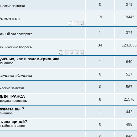
0
271
ические заметки
19
19445
Великие маги
1
2
1
374
льный зал эзотерика
34
1231055
ехнические вопросы
1
2
3
4
ученых, как и зачем-крионика
1
640
ознанное
0
517
Флудилка и блудилка
0
567
ческие заметки
ДЛЯ ТРАНСА
8
21570
вездная россыпь
ждаете вы ?
1
442
знанное
ть женщиной?
0
498
о-тайные знания