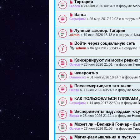
Н
Тартария
о
е
н
о
б
Олеся
» 24 июл 2026 00:34 » в форуме
Маг
с
и
в
щ
о
е
о
е
Н
Ванга
о
е
н
о
б
Серафим
» 26 мар 2017 12:02 » в форуме
с
и
в
щ
о
е
о
е
о
е
н
Н
Лунный заговор. Гагарин
б
с
и
о
щ
admin
» 19 июл 2026 13:18 » в форуме
Чита
о
е
в
е
о
о
н
Н
Войти через социальную сеть
б
е
и
о
щ
admin
» 04 дек 2017 21:43 » в форуме
Т
с
е
в
е
о
о
н
о
е
и
Н
Консервируют ли мозги редких 
б
с
е
о
щ
Олеся
» 28 июн 2026 21:01 » в форуме
Неп
о
в
е
о
о
н
Н
невероятно
б
е
и
о
щ
Duanecox
» 01 июл 2026 10:14 » в форуме
с
е
в
е
о
о
н
Н
Послесмертие,что это такое
о
е
и
о
б
Веста
» 30 июн 2026 03:24 » в форуме
Маги
с
е
в
щ
о
о
е
Н
КАК ПОЛЬЗОВАТЬСЯ ГЛИФАМИ 
о
е
н
о
б
Серафим
» 14 апр 2017 22:50 » в форуме
З
с
и
в
щ
о
е
о
е
Н
Эксперименты над людьми -осу
о
е
н
о
б
Веста
» 28 июн 2026 21:12 » в форуме
Непо
с
и
в
щ
о
е
о
е
Н
Может ли «Великий Гончар» бы
о
е
н
о
б
Олеся
» 27 июн 2026 01:08 » в форуме
Тар
с
и
в
щ
о
е
о
е
Н
Магия-размышления в пустую
о
е
н