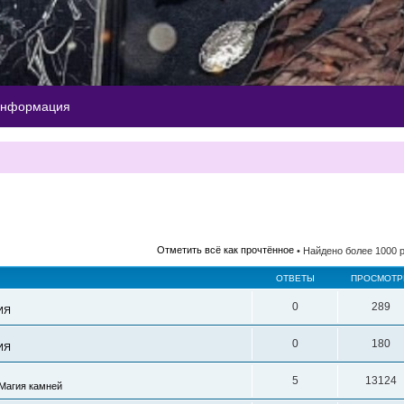
информация
ый поиск
Отметить всё как прочтённое
• Найдено более 1000 
ОТВЕТЫ
ПРОСМОТ
0
289
ИЯ
0
180
ИЯ
5
13124
Магия камней