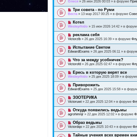
о
б
Олеся
» 26 июн 2026 00:03 » в форуме
Прив
с
и
в
щ
о
е
о
е
Н
Три совета - по Руми
о
е
н
о
б
Веста
» 13 мар 2017 00:25 » в форуме
Сове
с
и
в
щ
о
е
о
е
Н
Котел
о
е
н
о
б
Wesleyrhido
» 15 июн 2026 14:42 » в фору
с
и
в
щ
о
е
о
е
Н
реклама себя
о
е
н
о
б
Victorzlb
» 26 дек 2025 16:39 » в форуме
Флу
с
и
в
щ
о
е
о
е
Н
Испытание Светом
о
е
н
о
б
EdwardExams
» 26 дек 2025 06:11 » в фору
с
и
в
щ
о
е
о
е
Н
Что за между усобничек?
о
е
н
о
б
Victorofd
» 26 дек 2025 02:47 » в форуме
Фл
с
и
в
щ
о
е
о
е
Н
Ересь в которую верят все
о
е
н
о
б
Wesleyrhido
» 25 дек 2025 18:09 » в форум
с
и
в
щ
о
е
о
е
Н
Приворожить
о
е
н
о
б
EdwardExams
» 25 дек 2025 15:58 » в фору
с
и
в
щ
о
е
о
е
Н
ЭЗОТЕРИКА
о
е
н
о
б
Victoruwt
» 22 дек 2025 12:04 » в форуме
Фл
с
и
в
щ
о
е
о
е
Н
Откуда появились ведьмы
о
е
н
о
б
agrohimnjr
» 22 дек 2025 12:02 » в форуме
Ф
с
и
в
щ
о
е
о
е
Н
Образ ведьмы
о
е
н
о
б
Victordqo
» 22 дек 2025 10:43 » в форуме
Фл
с
и
в
щ
о
е
о
е
Н
Тайные учения всех времен кни
о
е