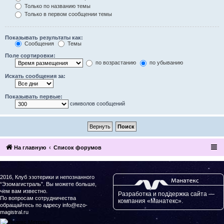
Только по названию темы
Только в первом сообщении темы
Показывать результаты как:
Сообщения
Темы
Поле сортировки:
по возрастанию
по убыванию
Искать сообщения за:
Показывать первые:
символов сообщений
На главную
Список форумов
2016, Клуб эзотерики и непознанного
“Эзомагистраль”. Вы можете больше,
чем вам известно.
Разработка и поддержка сайта —
По вопросам сотрудничества
компания «Манатекс».
обращайтесь по адресу info@ezo-
magistral.ru