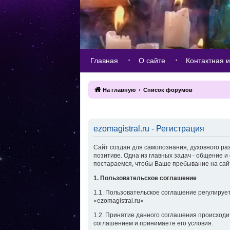
Главная
О сайте
Контактная 
На главную
Список форумов
ezomagistral.ru - Регистрация
Сайт создан для самопознания, духовного ра
позитиве. Одна из главных задач - общение
постараемся, чтобы Ваше пребывание на са
1. Пользовательское соглашение
1.1. Пользовательское соглашение регулируе
«ezomagistral.ru»
1.2. Принятие данного соглашения происходи
соглашением и принимаете его условия.