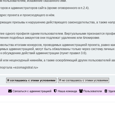
им пользователям, искажение сказанного ими.
ров и администраторов сайта (кроме оговоренного в п.2.4).
дрес проекта и происходящего в нём.
ержащих призывы к нарушению действующего законодательства, а также нап
олее одного профиля одним пользователем. Виртуальными признаются профил
явления подобных аккаунтов они подлежат удалению или блокировке.
вольства итогами конкурсов, проводимых администрацией проекта, равно как
димых администрацией, могут быть обжалованы только через систему личных 
к обсуждению действий администрации (пункт правил 3.6).
й или нецензурный никнейм, а также оскорбляющий других пользователей ав
портала «ezomagistral.ru»
Связаться с администрацией
Наша команда
Пользователи
Удал
Вы можете больше, чем вам известно.
o@ezo-magistral.ru