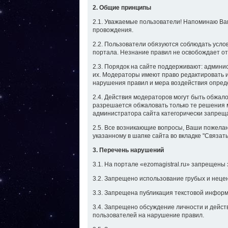
2. Общие принципы
2.1. Уважаемые пользователи! Напоминаю Вам,
провождения.
2.2. Пользователи обязуются соблюдать усло
портала. Незнание правил не освобождает от
2.3. Порядок на сайте поддерживают: админ
их. Модераторы имеют право редактировать и
нарушения правил и мера воздействия опред
2.4. Действия модераторов могут быть обжал
разрешается обжаловать только те решения 
администратора сайта категорически запрещ
2.5. Все возникающие вопросы, Ваши пожелан
указанному в шапке сайта во вкладке "Связат
3. Перечень нарушений
3.1. На портале «ezomagistral.ru» запрещены
3.2. Запрещено использование грубых и неце
3.3. Запрещена публикация текстовой информ
3.4. Запрещено обсуждение личности и дейст
пользователей на нарушение правил.