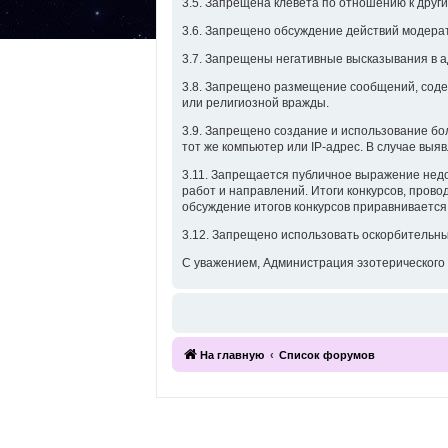
3.5. Запрещена клевета по отношению к друг
3.6. Запрещено обсуждение действий модерато
3.7. Запрещены негативные высказывания в а
3.8. Запрещено размещение сообщений, сод
или религиозной вражды.
3.9. Запрещено создание и использование б
тот же компьютер или IP-адрес. В случае вы
3.11. Запрещается публичное выражение недо
работ и направлений. Итоги конкурсов, прово
обсуждение итогов конкурсов приравнивается 
3.12. Запрещено использовать оскорбительны
С уважением, Администрация эзотерического 
На главную
Список форумов
2016, Клуб эзотерики и непознанного “Эзомагистраль”. 
По вопросам сотрудничества обращайтесь по адресу inf