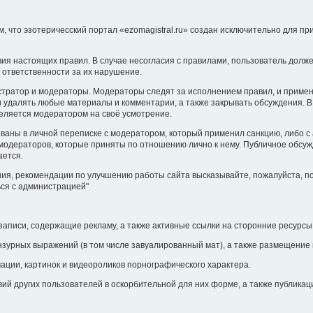
 что эзотеричесский портал «ezomagistral.ru» создан исключительно для пр
вия настоящих правил. В случае несогласия с правилами, пользователь долж
 ответственности за их нарушение.
истратор и модераторы. Модераторы следят за исполнением правил, и приме
 удалять любые материалы и комментарии, а также закрывать обсуждения. В
еляется модератором на своё усмотрение.
ованы в личной переписке с модератором, который применил санкцию, либо 
модераторов, которые приняты по отношению лично к нему. Публичное обс
ается.
ия, рекомендации по улучшению работы сайта высказывайте, пожалуйста, по э
ься с администрацией"
 записи, содержащие рекламу, а также активные ссылки на сторонние ресурсы 
нзурных выражений (в том числе завуалированный мат), а также размещение 
ации, картинок и видеороликов порнографического характера.
вий других пользователей в оскорбительной для них форме, а также публика