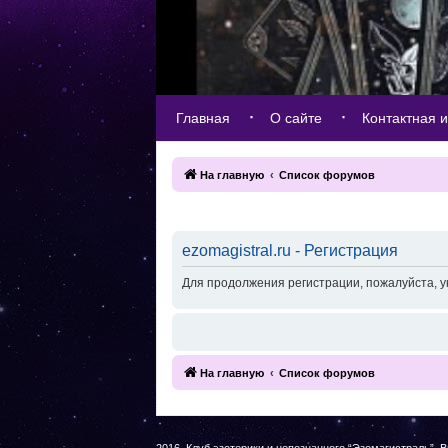
Главная
О сайте
Контактная 
На главную
Список форумов
ezomagistral.ru - Регистрация
Для продолжения регистрации, пожалуйста, у
На главную
Список форумов
2016, Клуб эзотерики и непознанного “Эзомагистраль”. 