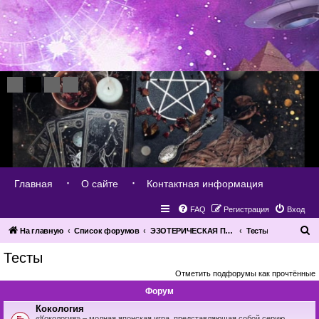
Главная
О сайте
Контактная информация
FAQ
Регистрация
Вход
П
На главную
Список форумов
ЭЗОТЕРИЧЕСКАЯ ПОМОЩЬ РАЗВИТИЕ - ПРАКТИКА
Тесты
о
Тесты
и
Отметить подфорумы как прочтённые
с
Форум
к
Кокология
«Кокология» – модная японская игра, представляющая собой серию