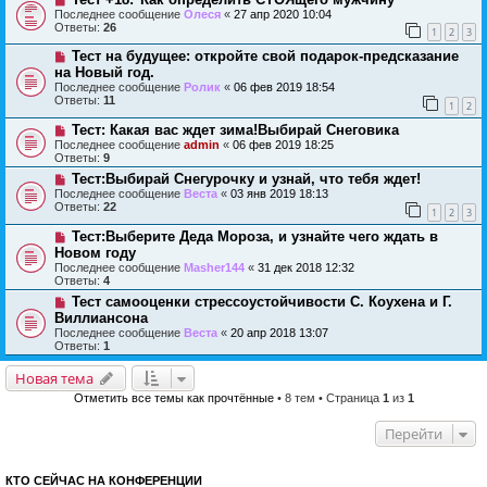
Последнее сообщение
Олеся
«
27 апр 2020 10:04
Ответы:
26
1
2
3
Тест на будущее: откройте свой подарок-предсказание
на Новый год.
Последнее сообщение
Ролик
«
06 фев 2019 18:54
Ответы:
11
1
2
Тест: Какая вас ждет зима!Выбирай Снеговика
Последнее сообщение
admin
«
06 фев 2019 18:25
Ответы:
9
Тест:Выбирай Снегурочку и узнай, что тебя ждет!
Последнее сообщение
Веста
«
03 янв 2019 18:13
Ответы:
22
1
2
3
Тест:Выберите Деда Мороза, и узнайте чего ждать в
Новом году
Последнее сообщение
Masher144
«
31 дек 2018 12:32
Ответы:
4
Тест самооценки стрессоустойчивости С. Коухена и Г.
Виллиансона
Последнее сообщение
Веста
«
20 апр 2018 13:07
Ответы:
1
Новая тема
Отметить все темы как прочтённые
• 8 тем • Страница
1
из
1
Перейти
КТО СЕЙЧАС НА КОНФЕРЕНЦИИ