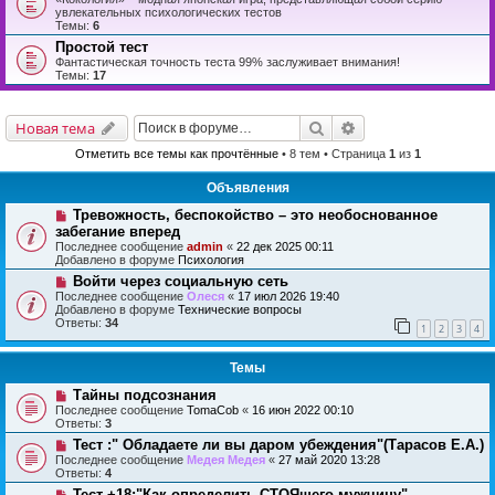
увлекательных психологических тестов
Темы:
6
Простой тест
Фантастическая точность теста 99% заслуживает внимания!
Темы:
17
Поиск
Расширенный поис
Новая тема
Отметить все темы как прочтённые
• 8 тем • Страница
1
из
1
Объявления
Тревожность, беспокойство – это необоснованное
забегание вперед
Последнее сообщение
admin
«
22 дек 2025 00:11
Добавлено в форуме
Психология
Войти через социальную сеть
Последнее сообщение
Олеся
«
17 июл 2026 19:40
Добавлено в форуме
Технические вопросы
Ответы:
34
1
2
3
4
Темы
Тайны подсознания
Последнее сообщение
TomaCob
«
16 июн 2022 00:10
Ответы:
3
Тест :" Обладаете ли вы даром убеждения"(Тарасов Е.А.)
Последнее сообщение
Медея Медея
«
27 май 2020 13:28
Ответы:
4
Тест +18:"Как определить СТОЯщего мужчину"