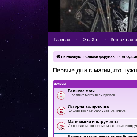
Главная
О сайте
Контактная 
На главную
Список форумов
ЧАРОДЕЙ
Первые дни в магии,что нужн
ФОРУМ
Великие маги
О великих магах всех времен
История колдовства
Колдовство - сегодня , завтра, вчера...
Магические инструменты
Изготовление основных магических инструм
Развитие магических способносте