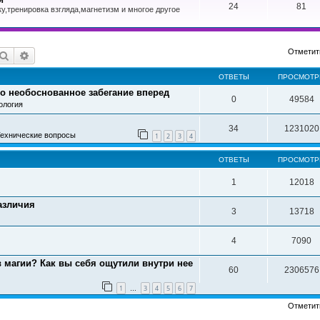
24
81
у,тренировка взгляда,магнетизм и многое другое
Отметит
Поиск
Расширенный поиск
ОТВЕТЫ
ПРОСМОТ
то необоснованное забегание вперед
0
49584
ология
34
1231020
ехнические вопросы
1
2
3
4
ОТВЕТЫ
ПРОСМОТ
1
12018
азличия
3
13718
4
7090
 в магии? Как вы себя ощутили внутри нее
60
2306576
1
3
4
5
6
7
…
Отметит