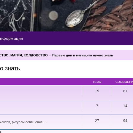
информация
СТВО, МАГИЯ, КОЛДОВСТВО
Первые дни в магии,что нужно знать
о знать
ТЕМЫ
СООБЩЕН
15
61
7
14
27
94
ентов, ритуалы освящения ...
й