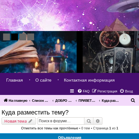
Главная
О сайте
Контактная информация
FAQ
Регистрация
Вход
П
На главную
Список форумов
ДОБРО ПОЖАЛОВАТЬ!
ПРИВЕТСТВУЕМ ТЕБЯ НОВИЧОК!
Куда разместить тему?
о
Куда разместить тему?
и
Поиск
Расширенный поис
Новая тема
с
Отметить все темы как прочтённые
• 0 тем • Страница
1
из
1
к
Объявления