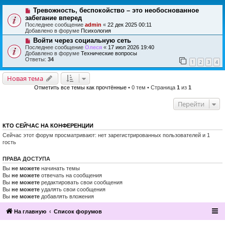
Тревожность, беспокойство – это необоснованное
забегание вперед
Последнее сообщение
admin
«
22 дек 2025 00:11
Добавлено в форуме
Психология
Войти через социальную сеть
Последнее сообщение
Олеся
«
17 июл 2026 19:40
Добавлено в форуме
Технические вопросы
Ответы:
34
1
2
3
4
Новая тема
Отметить все темы как прочтённые
• 0 тем • Страница
1
из
1
Перейти
КТО СЕЙЧАС НА КОНФЕРЕНЦИИ
Сейчас этот форум просматривают: нет зарегистрированных пользователей и 1
гость
ПРАВА ДОСТУПА
Вы
не можете
начинать темы
Вы
не можете
отвечать на сообщения
Вы
не можете
редактировать свои сообщения
Вы
не можете
удалять свои сообщения
Вы
не можете
добавлять вложения
На главную
Список форумов