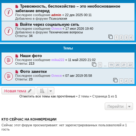
Тревожность, беспокойство – это необоснованное
забегание вперед
Последнее сообщение
admin
«
22 дек 2025 00:11
Добавлено в форуме
Психология
Войти через социальную сеть
Последнее сообщение
Олеся
«
17 июл 2026 19:40
Добавлено в форуме
Технические вопросы
Ответы:
34
1
2
3
4
Темы
Наши фото
Последнее сообщение
mika222
«
11 май 2020 21:02
Ответы:
213
1
19
20
21
22
…
Фото заметки
Последнее сообщение
Олеся
«
07 авг 2019 05:58
Ответы:
23
1
2
3
Новая тема
Отметить все темы как прочтённые
• 2 темы • Страница
1
из
1
Перейти
КТО СЕЙЧАС НА КОНФЕРЕНЦИИ
Сейчас этот форум просматривают: нет зарегистрированных пользователей и 1
гость