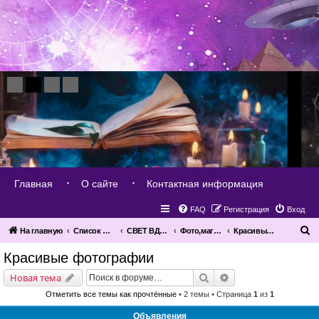
Главная
О сайте
Контактная информация
FAQ
Регистрация
Вход
П
На главную
Список форумов
СВЕТ ВДОХНОВЕНИЯ
Фото,магические знаки,картины,рисунки...
Красивые фотографии
о
Красивые фотографии
и
Поиск
Расширенный поис
Новая тема
с
Отметить все темы как прочтённые
• 2 темы • Страница
1
из
1
к
Объявления