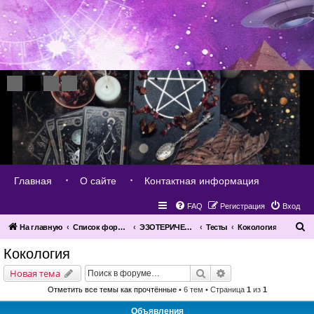
Главная
О сайте
Контактная информация
FAQ
Регистрация
Вход
П
На главную
Список форумов
ЭЗОТЕРИЧЕСКАЯ ПОМОЩЬ РАЗВИТИЕ - ПРАКТИКА
Тесты
Кокология
о
Кокология
и
Поиск
Расширенный поис
Новая тема
с
Отметить все темы как прочтённые
• 6 тем • Страница
1
из
1
к
Объявления