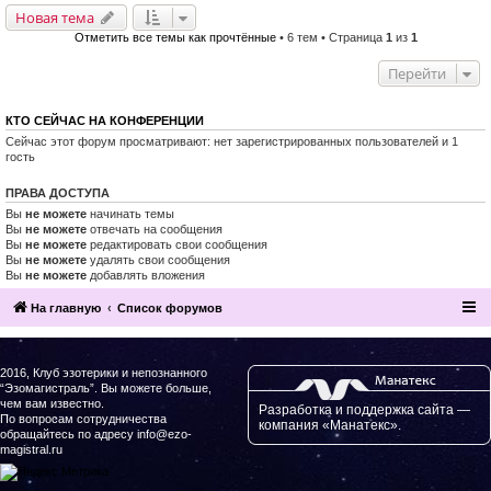
Новая тема
Отметить все темы как прочтённые
• 6 тем • Страница
1
из
1
Перейти
КТО СЕЙЧАС НА КОНФЕРЕНЦИИ
Сейчас этот форум просматривают: нет зарегистрированных пользователей и 1
гость
ПРАВА ДОСТУПА
Вы
не можете
начинать темы
Вы
не можете
отвечать на сообщения
Вы
не можете
редактировать свои сообщения
Вы
не можете
удалять свои сообщения
Вы
не можете
добавлять вложения
На главную
Список форумов
2016, Клуб эзотерики и непознанного
“Эзомагистраль”. Вы можете больше,
чем вам известно.
Разработка и поддержка сайта —
По вопросам сотрудничества
компания «Манатекс».
обращайтесь по адресу info@ezo-
magistral.ru