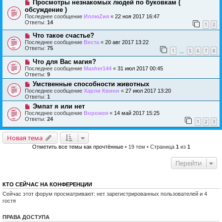
Просмотры незнакомых людей по буковкам (
обсуждение )
Последнее сообщение
ИллюZия
«
22 ноя 2017 16:47
Ответы:
14
1
2
Что такое счастье?
Последнее сообщение
Веста
«
20 авг 2017 13:22
Ответы:
75
1
5
6
7
8
…
Что для Вас магия?
Последнее сообщение
Masher144
«
31 июл 2017 00:45
Ответы:
9
Умственные способности животных
Последнее сообщение
Харли Квинн
«
27 июл 2017 13:20
Ответы:
1
Эмпат я или нет
Последнее сообщение
Ворожея
«
14 май 2017 15:25
Ответы:
24
1
2
3
Новая тема
Отметить все темы как прочтённые
• 19 тем • Страница
1
из
1
Перейти
КТО СЕЙЧАС НА КОНФЕРЕНЦИИ
Сейчас этот форум просматривают: нет зарегистрированных пользователей и 4
гостя
ПРАВА ДОСТУПА