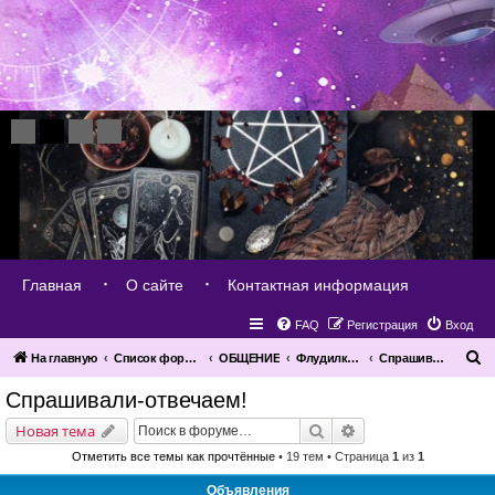
Главная
О сайте
Контактная информация
FAQ
Регистрация
Вход
П
На главную
Список форумов
ОБЩЕНИЕ
Флудилка и блудилка
Спрашивали-отвечаем!
о
Спрашивали-отвечаем!
и
Поиск
Расширенный поис
Новая тема
с
Отметить все темы как прочтённые
• 19 тем • Страница
1
из
1
к
Объявления