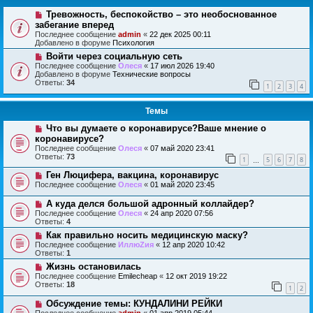
Тревожность, беспокойство – это необоснованное
забегание вперед
Последнее сообщение
admin
«
22 дек 2025 00:11
Добавлено в форуме
Психология
Войти через социальную сеть
Последнее сообщение
Олеся
«
17 июл 2026 19:40
Добавлено в форуме
Технические вопросы
Ответы:
34
1
2
3
4
Темы
Что вы думаете о коронавирусе?Ваше мнение о
коронавирусе?
Последнее сообщение
Олеся
«
07 май 2020 23:41
Ответы:
73
1
5
6
7
8
…
Ген Люцифера, вакцина, коронавирус
Последнее сообщение
Олеся
«
01 май 2020 23:45
А куда делся большой адронный коллайдер?
Последнее сообщение
Олеся
«
24 апр 2020 07:56
Ответы:
4
Как правильно носить медицинскую маску?
Последнее сообщение
ИллюZия
«
12 апр 2020 10:42
Ответы:
1
Жизнь остановилась
Последнее сообщение
Emilecheap
«
12 окт 2019 19:22
Ответы:
18
1
2
Обсуждение темы: КУНДАЛИНИ РЕЙКИ
Последнее сообщение
admin
«
01 апр 2019 05:44