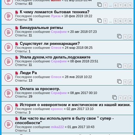
Ответы:
83
1
6
7
8
9
…
К чему ломается бытовая техника?
Последнее сообщение
Луиза
«
18 фев 2019 19:22
Ответы:
78
1
5
6
7
8
…
Бинауральные ритмы
Последнее сообщение
Серафим
«
20 авг 2018 07:23
Ответы:
11
1
2
Существует ли реинкарнация?
Последнее сообщение
Олеся
«
24 мар 2018 08:25
Ответы:
1
Упала духом,что делать,подскажите
Последнее сообщение
Серафим
«
08 фев 2018 23:51
Ответы:
11
1
2
Люди Ра
Последнее сообщение
Олеся
«
28 янв 2018 10:22
Ответы:
13
1
2
Оплата за просмотр.
Последнее сообщение
Серафим
«
08 дек 2017 00:10
Ответы:
29
1
2
3
История о невероятном и мистическом из нашей жизни.
Последнее сообщение
кронос
«
02 дек 2017 13:10
Ответы:
3
Как часто вы используете в быту свои " супер -
способности"
Последнее сообщение
mika222
«
01 дек 2017 10:43
Ответы:
1