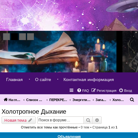
Главная
О сайте
Контактная информация
FAQ
Регистрация
Вход
П
На главную
Список форумов
ПЕРЕКРЕСТОК МИРОВ
Энергетические - духовные практики
Западные энергетические практики
Холотропное Дыхание
о
Холотропное Дыхание
и
Поиск
Расширенный поис
Новая тема
с
Отметить все темы как прочтённые
• 0 тем • Страница
1
из
1
к
Объявления