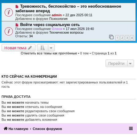
Тревожность, беспокойство – это необоснованное
забегание вперед
Последнее сообщение
admin
«
22 дек 2025 00:11
Добавлено в форуме
Психология
Войти через социальную сеть
Последнее сообщение
Олеся
«
17 июл 2026 19:40
Добавлено в форуме
Технические вопросы
Ответы:
34
1
2
3
4
Новая тема
Отметить все темы как прочтённые
• 0 тем • Страница
1
из
1
Перейти
КТО СЕЙЧАС НА КОНФЕРЕНЦИИ
Сейчас этот форум просматривают: нет зарегистрированных пользователей и 1
гость
ПРАВА ДОСТУПА
Вы
не можете
начинать темы
Вы
не можете
отвечать на сообщения
Вы
не можете
редактировать свои сообщения
Вы
не можете
удалять свои сообщения
Вы
не можете
добавлять вложения
На главную
Список форумов