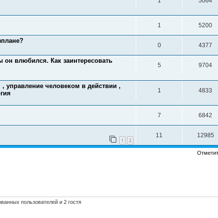
1
5064
1
5200
зплане?
0
4377
 он влюбился. Как заинтересовать
5
9704
, управление человеком в действии ,
1
4833
огия
7
6842
11
12985
1
2
Отметит
ванных пользователей и 2 гостя