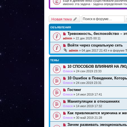
Еще в древние века существовали различн
именно эта задача - задача определения то
Новая тема
ОБЪЯВЛЕНИЯ
Тревожность, беспокойство – э
admin
» 22 дек 2025 00:11
Войти через социальную сеть
admin
» 04 дек 2017 21:43 » в форуме
Т
ТЕМЫ
10 СПОСОБОВ ВЛИЯНИЯ НА ЛЮД
Олеся
» 24 сен 2019 23:33
10 Ошибок в Поведении, Котор
Олеся
» 24 сен 2019 23:31
Гостинг
Олеся
» 14 июл 2019 17:41
Манипуляции в отношениях
Олеся
» 14 июл 2019 17:32
Как привлекается мужчина и же
Олеся
» 30 май 2019 21:28
Зачем развивать эмоциональны