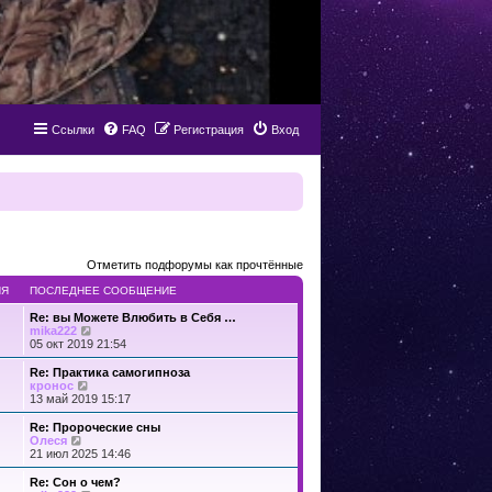
Ссылки
FAQ
Регистрация
Вход
Отметить подфорумы как прочтённые
ИЯ
ПОСЛЕДНЕЕ СООБЩЕНИЕ
Re: вы Можете Влюбить в Себя …
П
mika222
е
05 окт 2019 21:54
р
е
Re: Практика самогипноза
й
П
кронос
т
е
13 май 2019 15:17
и
р
к
е
Re: Пророческие сны
п
й
П
Олеся
о
т
е
21 июл 2025 14:46
с
и
р
л
к
е
Re: Сон о чем?
е
п