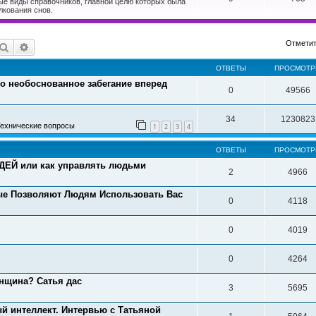
ые виды справочников, главной целю которых была
лкования снов.
Отметит
Поиск
Расширенный поиск
ОТВЕТЫ
ПРОСМОТ
то необоснованное забегание вперед
0
49566
34
1230823
ехнические вопросы
1
2
3
4
ОТВЕТЫ
ПРОСМОТ
ЕЙ или как управлять людьми
2
4966
ые Позволяют Людям Использовать Вас
0
4118
0
4019
0
4264
нщина? Сатья дас
3
5695
й интеллект. Интервью с Татьяной