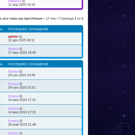
й
П
mika222
д
о
т
е
12 апр 2020 19:42
н
с
и
р
е
л
к
е
м
е
п
й
у
д
о
ь все темы как прочтённые
• 12 тем • Страница
1
из
1
т
с
н
с
и
о
е
л
к
о
м
е
РЫ
ПОСЛЕДНЕЕ СООБЩЕНИЕ
п
б
у
д
о
щ
с
н
admin
с
е
о
е
22 дек 2025 00:11
л
н
о
м
е
и
б
у
д
Олеся
ю
щ
с
н
17 июл 2026 19:40
е
о
е
н
о
м
и
б
у
РЫ
ПОСЛЕДНЕЕ СООБЩЕНИЕ
ю
щ
с
е
о
Олеся
н
о
24 сен 2019 23:49
и
б
ю
щ
Олеся
е
24 сен 2019 23:31
н
и
ю
Олеся
14 июл 2019 17:41
Олеся
14 июл 2019 17:32
Олеся
30 май 2019 21:48
Олеся