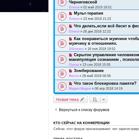
Черниговской
Олеся
» 02 май 2019 18:51
Мульт-терапия
Олеся
» 23 янв 2019 21:22
Что делать,если всё бесит в фи
Олеся
» 26 дек 2018 12:22
Как понравиться мужчине чтобы
мужчину в отношениях.
Облачко
» 16 ноя 2018 19:52
Скрытое управление человеком 
манипуляция сознанием , психол
Луиза
» 23 сен 2018 15:55
Зомбирование
Веста
» 28 май 2018 00:56
Что такое блокировка памяти?
Медея Медея
» 08 апр 2018 14:19
Новая тема
Вернуться к списку форумов
КТО СЕЙЧАС НА КОНФЕРЕНЦИИ
Сейчас этот форум просматривают: нет зарегистриро
ПРАВА ДОСТУПА