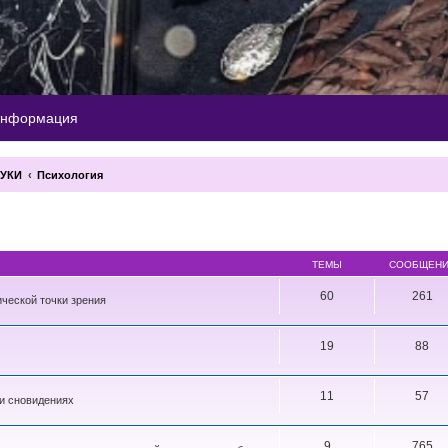
информация
АУКИ
Психология
ТЕМЫ
СООБЩЕН
60
261
ческой точки зрения
19
88
11
57
 и сновидениях
9
765