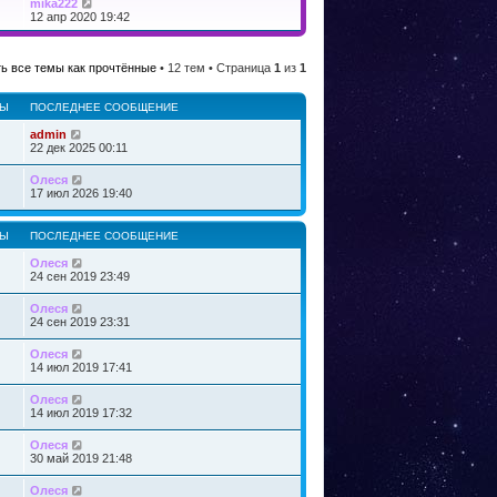
й
П
mika222
д
о
т
е
12 апр 2020 19:42
н
с
и
р
е
л
к
е
м
е
п
й
у
д
о
ь все темы как прочтённые
• 12 тем • Страница
1
из
1
т
с
н
с
и
о
е
л
к
о
м
е
РЫ
ПОСЛЕДНЕЕ СООБЩЕНИЕ
п
б
у
д
о
щ
с
н
admin
с
е
о
е
22 дек 2025 00:11
л
н
о
м
е
и
б
у
д
Олеся
ю
щ
с
н
17 июл 2026 19:40
е
о
е
н
о
м
и
б
у
РЫ
ПОСЛЕДНЕЕ СООБЩЕНИЕ
ю
щ
с
е
о
Олеся
н
о
24 сен 2019 23:49
и
б
ю
щ
Олеся
е
24 сен 2019 23:31
н
и
ю
Олеся
14 июл 2019 17:41
Олеся
14 июл 2019 17:32
Олеся
30 май 2019 21:48
Олеся