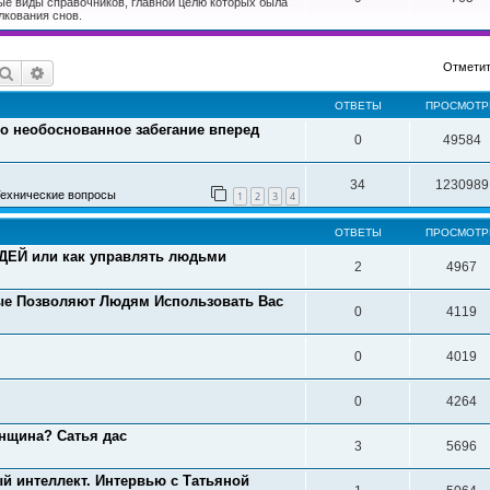
ые виды справочников, главной целю которых была
лкования снов.
Отметит
Поиск
Расширенный поиск
ОТВЕТЫ
ПРОСМОТ
то необоснованное забегание вперед
0
49584
34
1230989
ехнические вопросы
1
2
3
4
ОТВЕТЫ
ПРОСМОТ
ЕЙ или как управлять людьми
2
4967
ые Позволяют Людям Использовать Вас
0
4119
0
4019
0
4264
нщина? Сатья дас
3
5696
й интеллект. Интервью с Татьяной