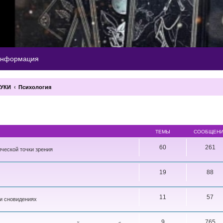
информация
АУКИ
Психология
ТЕМЫ
СООБЩЕН
60
261
ческой точки зрения
19
88
11
57
 и сновидениях
9
765