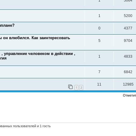
1
5064
1
5200
зплане?
0
4377
 он влюбился. Как заинтересовать
5
9704
, управление человеком в действии ,
1
4833
огия
7
6842
11
12985
1
2
Отметит
ванных пользователей и 1 гость