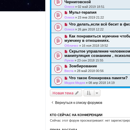
Черниговской
Олеся
» 02 май 2019 18:51
Мульт-терапия
Олеся
» 23 янв 2019 21:22
Что делать,если всё бесит в фи
Олеся
» 26 дек 2018 12:22
Как понравиться мужчине чтобы
мужчину в отношениях.
Облачко
» 16 ноя 2018 19:52
Скрытое управление человеком 
манипуляция сознанием , психол
Луиза
» 23 сен 2018 15:55
Зомбирование
Веста
» 28 май 2018 00:56
Что такое блокировка памяти?
Медея Медея
» 08 апр 2018 14:19
Новая тема
Вернуться к списку форумов
КТО СЕЙЧАС НА КОНФЕРЕНЦИИ
Сейчас этот форум просматривают: нет зарегистриро
ПРАВА ДОСТУПА