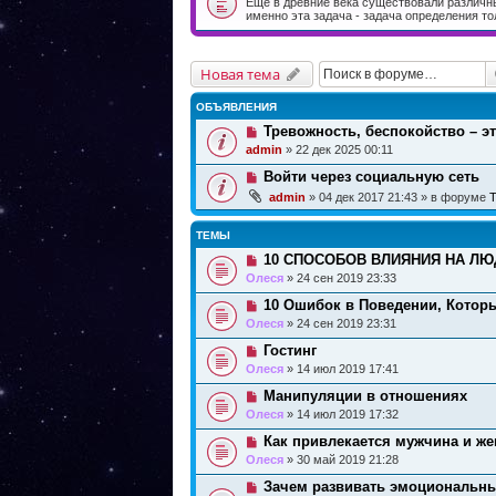
Еще в древние века существовали различн
именно эта задача - задача определения то
Новая тема
ОБЪЯВЛЕНИЯ
Тревожность, беспокойство – э
admin
» 22 дек 2025 00:11
Войти через социальную сеть
admin
» 04 дек 2017 21:43 » в форуме
Т
ТЕМЫ
10 СПОСОБОВ ВЛИЯНИЯ НА ЛЮД
Олеся
» 24 сен 2019 23:33
10 Ошибок в Поведении, Котор
Олеся
» 24 сен 2019 23:31
Гостинг
Олеся
» 14 июл 2019 17:41
Манипуляции в отношениях
Олеся
» 14 июл 2019 17:32
Как привлекается мужчина и же
Олеся
» 30 май 2019 21:28
Зачем развивать эмоциональны