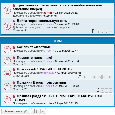
Тревожность, беспокойство – это необоснованное
забегание вперед
Последнее сообщение
admin
«
22 дек 2025 00:11
Добавлено в форуме
Психология
Войти через социальную сеть
Последнее сообщение
Олеся
«
17 июл 2026 19:40
Добавлено в форуме
Технические вопросы
Ответы:
34
1
2
3
4
Темы
Как лечат животные
Последнее сообщение
Олеся
«
30 апр 2025 17:44
Помогите животным!
Последнее сообщение
Олеся
«
05 июн 2020 21:54
Ответы:
1
Практика-АСТРАЛЬНЫЕ ПОЛЕТЫ
Последнее сообщение
mika222
«
03 фев 2020 06:55
Ответы:
165
1
14
15
16
17
…
Практика-Взлом подсознания
Последнее сообщение
Олеся
«
28 май 2019 08:48
Ответы:
25
1
2
3
Правила раздела: ЭЗОТЕРИЧЕСКИЕ И МАГИЧЕСКИЕ
ТОВАРЫ
Последнее сообщение
admin
«
23 дек 2018 11:35
Новая тема