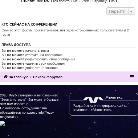
Отметить все темы как прочтённые
• 5 тем • Страница
1
из
1
Перейти
КТО СЕЙЧАС НА КОНФЕРЕНЦИИ
Сейчас этот форум просматривают: нет зарегистрированных пользователей и 2
гостя
ПРАВА ДОСТУПА
Вы
не можете
начинать темы
Вы
не можете
отвечать на сообщения
Вы
не можете
редактировать свои сообщения
Вы
не можете
удалять свои сообщения
Вы
не можете
добавлять вложения
На главную
Список форумов
2016, Клуб эзотерики и непознанного
“Эзомагистраль”. Вы можете больше,
чем вам известно.
Разработка и поддержка сайта —
По вопросам сотрудничества
компания «Манатекс».
обращайтесь по адресу info@ezo-
magistral.ru