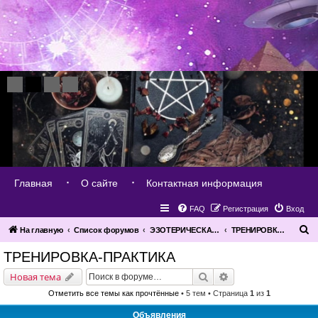
Главная
О сайте
Контактная информация
FAQ
Регистрация
Вход
П
На главную
Список форумов
ЭЗОТЕРИЧЕСКАЯ ПОМОЩЬ РАЗВИТИЕ - ПРАКТИКА
ТРЕНИРОВКА-ПРАКТИКА
о
ТРЕНИРОВКА-ПРАКТИКА
и
Поиск
Расширенный поис
Новая тема
с
Отметить все темы как прочтённые
• 5 тем • Страница
1
из
1
к
Объявления