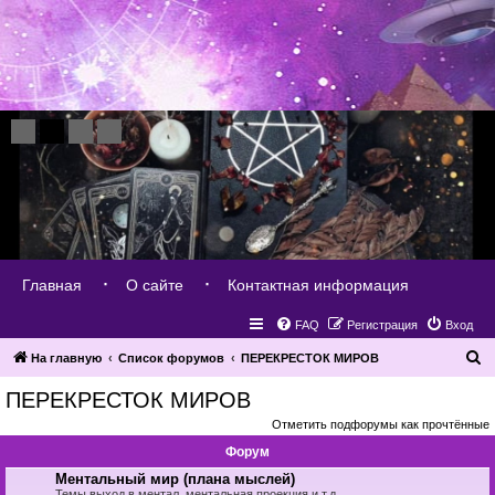
Главная
О сайте
Контактная информация
FAQ
Регистрация
Вход
П
На главную
Список форумов
ПЕРЕКРЕСТОК МИРОВ
о
ПЕРЕКРЕСТОК МИРОВ
и
Отметить подфорумы как прочтённые
с
Форум
к
Ментальный мир (плана мыслей)
Темы выход в ментал, ментальная проекция и т.д.