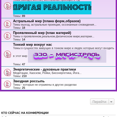
Темы:
89
Астральный мир (плана форм,образов)
Темы выход, астральные проекции, осознанные сновидения...
Темы:
18
Проявленный мир (план материй)
Темы о проявленном,реальном,физическом мире,материи...
Темы:
14
Тонкий мир вокруг нас
Темы:о сущностях живущих в тонком мире и людях которые могут входить
в этот мир
Темы:
47
Энергетические - духовные практики
Медитации, Хаосизм, Рейки, Биоэнергетика, Йога...
Темы:
210
Звездная россыпь
Темы - которые не отражены в других разделах
Темы:
25
Перейти
КТО СЕЙЧАС НА КОНФЕРЕНЦИИ