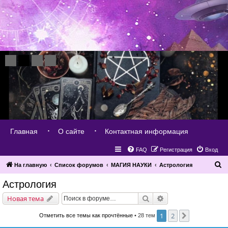
Главная
О сайте
Контактная информация
FAQ
Регистрация
Вход
П
На главную
Список форумов
МАГИЯ НАУКИ
Астрология
о
Астрология
и
Поиск
Расширенный поис
Новая тема
с
к
1
2
След.
Отметить все темы как прочтённые
• 28 тем