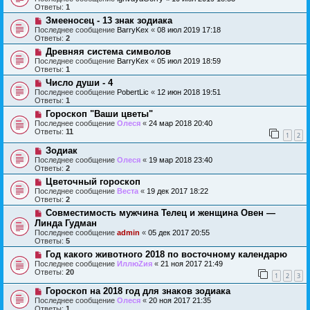
Ответы:
1
Змееносец - 13 знак зодиака
Последнее сообщение
BarryKex
«
08 июл 2019 17:18
Ответы:
2
Древняя система символов
Последнее сообщение
BarryKex
«
05 июл 2019 18:59
Ответы:
1
Число души - 4
Последнее сообщение
PobertLic
«
12 июн 2018 19:51
Ответы:
1
Гороскоп "Ваши цветы"
Последнее сообщение
Олеся
«
24 мар 2018 20:40
Ответы:
11
1
2
Зодиак
Последнее сообщение
Олеся
«
19 мар 2018 23:40
Ответы:
2
Цветочный гороскоп
Последнее сообщение
Веста
«
19 дек 2017 18:22
Ответы:
2
Совместимость мужчина Телец и женщина Овен —
Линда Гудман
Последнее сообщение
admin
«
05 дек 2017 20:55
Ответы:
5
Год какого животного 2018 по восточному календарю
Последнее сообщение
ИллюZия
«
21 ноя 2017 21:49
Ответы:
20
1
2
3
Гороскоп на 2018 год для знаков зодиака
Последнее сообщение
Олеся
«
20 ноя 2017 21:35
Ответы:
1