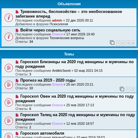
Объявления
Тревожность, беспокойство – это необоснованное
забегание вперед
Последнее сообщение
admin
«
22 дек 2025 00:11
Добавлено в форуме
Психология
Войти через социальную сеть
Последнее сообщение
Олеся
«
17 июл 2026 19:40
Добавлено в форуме
Технические вопросы
Ответы:
34
1
2
3
4
Темы
Гороскоп Близнецы на 2020 год женщины и мужчины по
году рождения
Последнее сообщение
AnttikkSwott
«
02 мар 2021 04:15
Ответы:
3
Прогноз на 2019 - 2020 годы
Последнее сообщение
Олеся
«
25 окт 2020 23:21
Ответы:
10
1
2
Гороскоп Овен на 2020 год женщины и мужчины по году
рождения
Последнее сообщение
Олеся
«
25 янв 2020 17:13
Ответы:
6
Гороскоп Телец на 2020 год женщины и мужчины по году
рождения
Последнее сообщение
Олеся
«
12 янв 2020 18:57
Ответы:
2
Гороскоп автомобиля
Последнее сообщение
igrivayaGorry
«
10 июл 2019 18:53