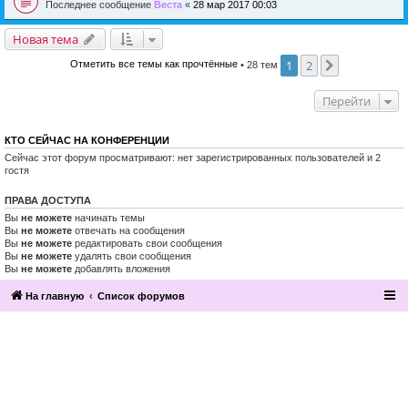
Последнее сообщение
Веста
«
28 мар 2017 00:03
Новая тема
1
2
След.
Отметить все темы как прочтённые
• 28 тем
Перейти
КТО СЕЙЧАС НА КОНФЕРЕНЦИИ
Сейчас этот форум просматривают: нет зарегистрированных пользователей и 2
гостя
ПРАВА ДОСТУПА
Вы
не можете
начинать темы
Вы
не можете
отвечать на сообщения
Вы
не можете
редактировать свои сообщения
Вы
не можете
удалять свои сообщения
Вы
не можете
добавлять вложения
На главную
Список форумов
2016, Клуб эзотерики и непознанного
“Эзомагистраль”. Вы можете больше,
чем вам известно.
Разработка и поддержка сайта —
По вопросам сотрудничества
компания «Манатекс».
обращайтесь по адресу info@ezo-