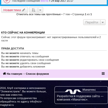
Последнее сообщение
Веста
«
24 мар 2017 21:17
Новая тема
Отметить все темы как прочтённые
• 7 тем • Страница
1
из
1
Перейти
КТО СЕЙЧАС НА КОНФЕРЕНЦИИ
Сейчас этот форум просматривают: нет зарегистрированных пользователей и 2
гостя
ПРАВА ДОСТУПА
Вы
не можете
начинать темы
Вы
не можете
отвечать на сообщения
Вы
не можете
редактировать свои сообщения
Вы
не можете
удалять свои сообщения
Вы
не можете
добавлять вложения
На главную
Список форумов
2016, Клуб эзотерики и непознанного
“Эзомагистраль”. Вы можете больше,
чем вам известно.
Разработка и поддержка сайта —
По вопросам сотрудничества
компания «Манатекс».
обращайтесь по адресу info@ezo-
magistral.ru