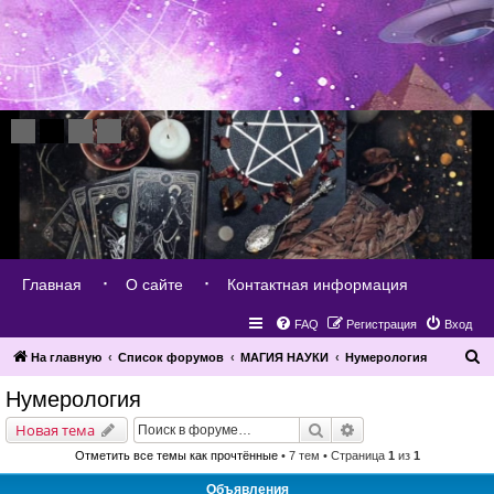
Главная
О сайте
Контактная информация
FAQ
Регистрация
Вход
П
На главную
Список форумов
МАГИЯ НАУКИ
Нумерология
о
Нумерология
и
Поиск
Расширенный поис
Новая тема
с
Отметить все темы как прочтённые
• 7 тем • Страница
1
из
1
к
Объявления