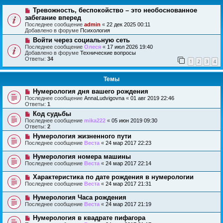
Тревожность, беспокойство – это необоснованное
забегание вперед
Последнее сообщение
admin
«
22 дек 2025 00:11
Добавлено в форуме
Психология
Войти через социальную сеть
Последнее сообщение
Олеся
«
17 июл 2026 19:40
Добавлено в форуме
Технические вопросы
Ответы:
34
1
2
3
4
Темы
Нумерология дня вашего рождения
Последнее сообщение
AnnaLudvigovna
«
01 авг 2019 22:46
Ответы:
1
Код судьбы
Последнее сообщение
mika222
«
05 июн 2019 09:30
Ответы:
2
Нумерология жизненного пути
Последнее сообщение
Веста
«
24 мар 2017 22:23
Нумерология номера машины
Последнее сообщение
Веста
«
24 мар 2017 22:14
Характеристика по дате рождения в нумерологии
Последнее сообщение
Веста
«
24 мар 2017 21:31
Нумерология Часа рождения
Последнее сообщение
Веста
«
24 мар 2017 21:19
Нумерология в квадрате пифагора