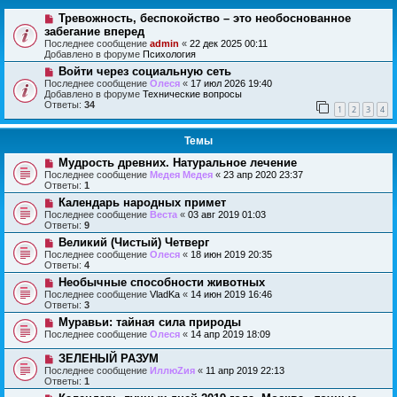
Тревожность, беспокойство – это необоснованное
забегание вперед
Последнее сообщение
admin
«
22 дек 2025 00:11
Добавлено в форуме
Психология
Войти через социальную сеть
Последнее сообщение
Олеся
«
17 июл 2026 19:40
Добавлено в форуме
Технические вопросы
Ответы:
34
1
2
3
4
Темы
Мудрость древних. Натуральное лечение
Последнее сообщение
Медея Медея
«
23 апр 2020 23:37
Ответы:
1
Календарь народных примет
Последнее сообщение
Веста
«
03 авг 2019 01:03
Ответы:
9
Великий (Чистый) Четверг
Последнее сообщение
Олеся
«
18 июн 2019 20:35
Ответы:
4
Необычные способности животных
Последнее сообщение
VladKa
«
14 июн 2019 16:46
Ответы:
3
Муравьи: тайная сила природы
Последнее сообщение
Олеся
«
14 апр 2019 18:09
ЗЕЛЕНЫЙ РАЗУМ
Последнее сообщение
ИллюZия
«
11 апр 2019 22:13
Ответы:
1