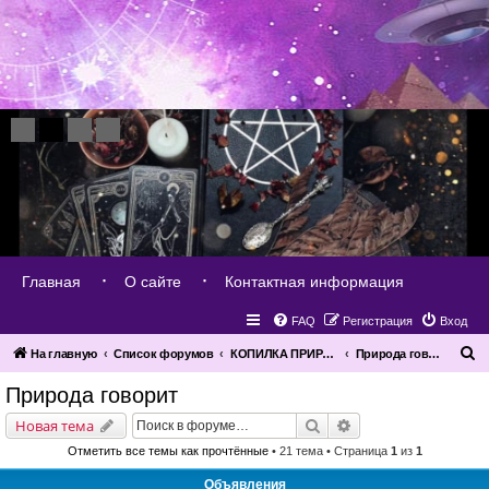
Главная
О сайте
Контактная информация
FAQ
Регистрация
Вход
П
На главную
Список форумов
КОПИЛКА ПРИРОДЫ
Природа говорит
о
Природа говорит
и
Поиск
Расширенный поис
Новая тема
с
Отметить все темы как прочтённые
• 21 тема • Страница
1
из
1
к
Объявления