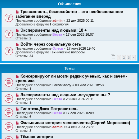
Объявления
Тревожность, беспокойство – это необоснованное
забегание вперед
Последнее сообщение
admin
«
22 дек 2025 00:11
Добавлено в форуме
Психология
Эксперименты над людьми: 18 +
Последнее сообщение
Веста
«
17 сен 2025 16:07
Ответы:
2
Войти через социальную сеть
Последнее сообщение
Олеся
«
17 июл 2026 19:40
Добавлено в форуме
Технические вопросы
Ответы:
34
1
2
3
4
Темы
Консервируют ли мозги редких ученых, как и зачем-
крионика
Последнее сообщение
LarisaSandy
«
03 июл 2026 18:58
Ответы:
1
Эксперименты над людьми -осуждаете вы ?
Последнее сообщение
Веста
«
28 июн 2026 21:15
Ответы:
1
Гипотеза-Джек Потрошитель
Последнее сообщение
Веста
«
17 сен 2025 16:09
Ответы:
6
Фальшивая история человечества(Сергей Морозенко)
Последнее сообщение
admin
«
04 сен 2023 23:35
Ответы:
3
Тёмная история