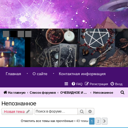
Главная
О сайте
Контактная информация
FAQ
Регистрация
Вход
П
На главную
Список форумов
ОЧЕВИДНОЕ И НЕВЕРОЯТНОЕ
Непознанное
о
Непознанное
и
Поиск
Расширенный поис
Новая тема
с
к
1
2
След.
Отметить все темы как прочтённые
• 43 темы