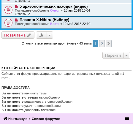
Ответы:
1
5 археологических находок (видео)
Последнее сообщение
Олеся
«
18 авг 2018 10:04
Ответы:
2
Планета Х-Nibiru (Нибиру)
Последнее сообщение
Веста
«
12 май 2018 22:10
Новая тема
1
2
След.
Отметить все темы как прочтённые
• 43 темы
Перейти
КТО СЕЙЧАС НА КОНФЕРЕНЦИИ
Сейчас этот форум просматривают: нет зарегистрированных пользователей и 1
гость
ПРАВА ДОСТУПА
Вы
не можете
начинать темы
Вы
не можете
отвечать на сообщения
Вы
не можете
редактировать свои сообщения
Вы
не можете
удалять свои сообщения
Вы
не можете
добавлять вложения
На главную
Список форумов