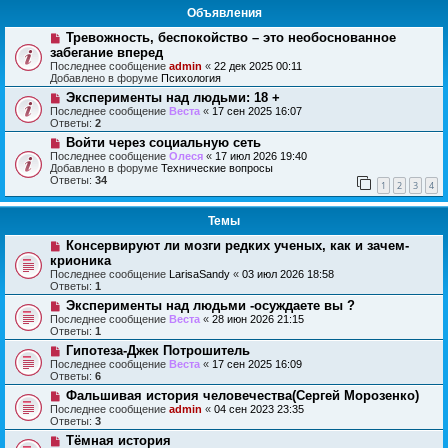
Объявления
Тревожность, беспокойство – это необоснованное
забегание вперед
Последнее сообщение
admin
«
22 дек 2025 00:11
Добавлено в форуме
Психология
Эксперименты над людьми: 18 +
Последнее сообщение
Веста
«
17 сен 2025 16:07
Ответы:
2
Войти через социальную сеть
Последнее сообщение
Олеся
«
17 июл 2026 19:40
Добавлено в форуме
Технические вопросы
Ответы:
34
1
2
3
4
Темы
Консервируют ли мозги редких ученых, как и зачем-
крионика
Последнее сообщение
LarisaSandy
«
03 июл 2026 18:58
Ответы:
1
Эксперименты над людьми -осуждаете вы ?
Последнее сообщение
Веста
«
28 июн 2026 21:15
Ответы:
1
Гипотеза-Джек Потрошитель
Последнее сообщение
Веста
«
17 сен 2025 16:09
Ответы:
6
Фальшивая история человечества(Сергей Морозенко)
Последнее сообщение
admin
«
04 сен 2023 23:35
Ответы:
3
Тёмная история