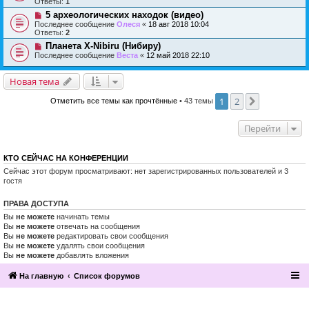
Ответы:
1
5 археологических находок (видео)
Последнее сообщение
Олеся
«
18 авг 2018 10:04
Ответы:
2
Планета Х-Nibiru (Нибиру)
Последнее сообщение
Веста
«
12 май 2018 22:10
Новая тема
1
2
След.
Отметить все темы как прочтённые
• 43 темы
Перейти
КТО СЕЙЧАС НА КОНФЕРЕНЦИИ
Сейчас этот форум просматривают: нет зарегистрированных пользователей и 3
гостя
ПРАВА ДОСТУПА
Вы
не можете
начинать темы
Вы
не можете
отвечать на сообщения
Вы
не можете
редактировать свои сообщения
Вы
не можете
удалять свои сообщения
Вы
не можете
добавлять вложения
На главную
Список форумов