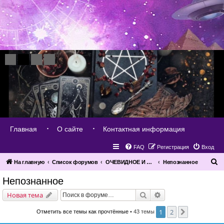
Главная
О сайте
Контактная информация
FAQ
Регистрация
Вход
П
На главную
Список форумов
ОЧЕВИДНОЕ И НЕВЕРОЯТНОЕ
Непознанное
о
Непознанное
и
Поиск
Расширенный поис
Новая тема
с
к
1
2
След.
Отметить все темы как прочтённые
• 43 темы