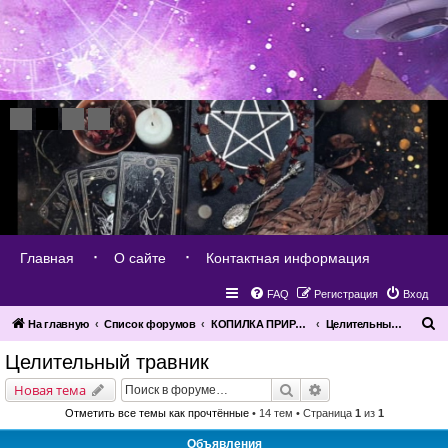
Главная
О сайте
Контактная информация
FAQ
Регистрация
Вход
П
На главную
Список форумов
КОПИЛКА ПРИРОДЫ
Целительный травник
о
Целительный травник
и
Поиск
Расширенный поис
Новая тема
с
Отметить все темы как прочтённые
• 14 тем • Страница
1
из
1
к
Объявления