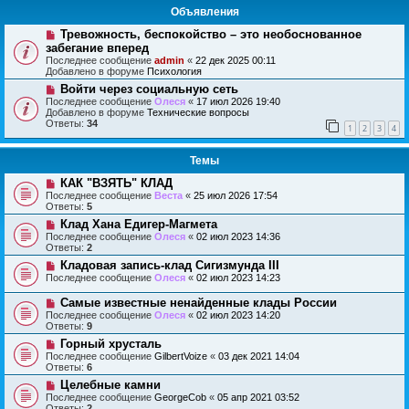
Объявления
Тревожность, беспокойство – это необоснованное
забегание вперед
Последнее сообщение
admin
«
22 дек 2025 00:11
Добавлено в форуме
Психология
Войти через социальную сеть
Последнее сообщение
Олеся
«
17 июл 2026 19:40
Добавлено в форуме
Технические вопросы
Ответы:
34
1
2
3
4
Темы
КАК "ВЗЯТЬ" КЛАД
Последнее сообщение
Веста
«
25 июл 2026 17:54
Ответы:
5
Клад Хана Едигер-Магмета
Последнее сообщение
Олеся
«
02 июл 2023 14:36
Ответы:
2
Кладовая запись-клад Сигизмунда III
Последнее сообщение
Олеся
«
02 июл 2023 14:23
Самые известные ненайденные клады России
Последнее сообщение
Олеся
«
02 июл 2023 14:20
Ответы:
9
Горный хрусталь
Последнее сообщение
GilbertVoize
«
03 дек 2021 14:04
Ответы:
6
Целебные камни
Последнее сообщение
GeorgeCob
«
05 апр 2021 03:52
Ответы:
2