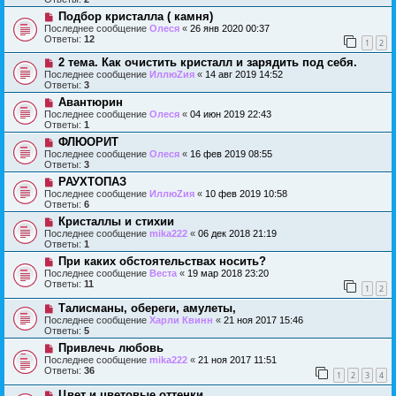
Подбор кристалла ( камня)
Последнее сообщение
Олеся
«
26 янв 2020 00:37
Ответы:
12
1
2
2 тема. Как очистить кристалл и зарядить под себя.
Последнее сообщение
ИллюZия
«
14 авг 2019 14:52
Ответы:
3
Авантюрин
Последнее сообщение
Олеся
«
04 июн 2019 22:43
Ответы:
1
ФЛЮОРИТ
Последнее сообщение
Олеся
«
16 фев 2019 08:55
Ответы:
3
РАУХТОПАЗ
Последнее сообщение
ИллюZия
«
10 фев 2019 10:58
Ответы:
6
Кристаллы и стихии
Последнее сообщение
mika222
«
06 дек 2018 21:19
Ответы:
1
При каких обстоятельствах носить?
Последнее сообщение
Веста
«
19 мар 2018 23:20
Ответы:
11
1
2
Талисманы, обереги, амулеты,
Последнее сообщение
Харли Квинн
«
21 ноя 2017 15:46
Ответы:
5
Привлечь любовь
Последнее сообщение
mika222
«
21 ноя 2017 11:51
Ответы:
36
1
2
3
4
Цвет и цветовые оттенки