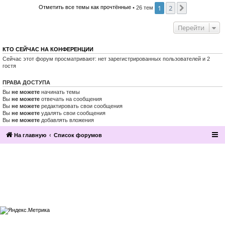
1
2
След.
Отметить все темы как прочтённые
• 26 тем
Перейти
КТО СЕЙЧАС НА КОНФЕРЕНЦИИ
Сейчас этот форум просматривают: нет зарегистрированных пользователей и 2
гостя
ПРАВА ДОСТУПА
Вы
не можете
начинать темы
Вы
не можете
отвечать на сообщения
Вы
не можете
редактировать свои сообщения
Вы
не можете
удалять свои сообщения
Вы
не можете
добавлять вложения
На главную
Список форумов
2016, Клуб эзотерики и непознанного
“Эзомагистраль”. Вы можете больше,
чем вам известно.
Разработка и поддержка сайта —
По вопросам сотрудничества
компания «Манатекс».
обращайтесь по адресу info@ezo-
magistral.ru