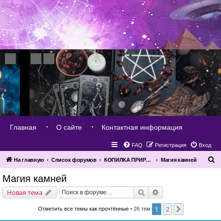
Главная
О сайте
Контактная информация
FAQ
Регистрация
Вход
П
На главную
Список форумов
КОПИЛКА ПРИРОДЫ
Магия камней
о
Магия камней
и
Поиск
Расширенный поис
Новая тема
с
к
1
2
След.
Отметить все темы как прочтённые
• 26 тем