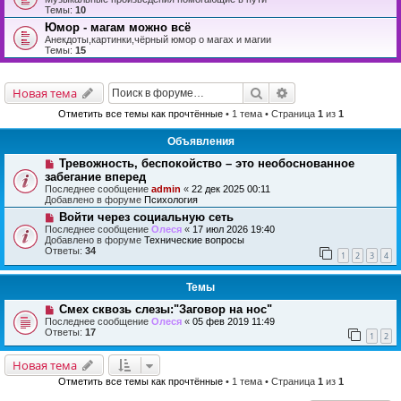
Темы:
10
Юмор - магам можно всё
Анекдоты,картинки,чёрный юмор о магах и магии
Темы:
15
Поиск
Расширенный поис
Новая тема
Отметить все темы как прочтённые
• 1 тема • Страница
1
из
1
Объявления
Тревожность, беспокойство – это необоснованное
забегание вперед
Последнее сообщение
admin
«
22 дек 2025 00:11
Добавлено в форуме
Психология
Войти через социальную сеть
Последнее сообщение
Олеся
«
17 июл 2026 19:40
Добавлено в форуме
Технические вопросы
Ответы:
34
1
2
3
4
Темы
Смех сквозь слезы:"Заговор на нос"
Последнее сообщение
Олеся
«
05 фев 2019 11:49
Ответы:
17
1
2
Новая тема
Отметить все темы как прочтённые
• 1 тема • Страница
1
из
1