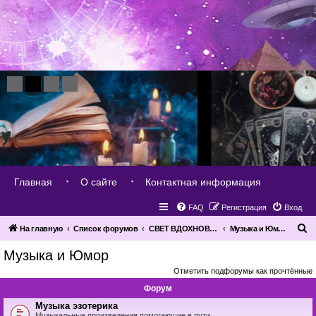
Главная
О сайте
Контактная информация
FAQ
Регистрация
Вход
П
На главную
Список форумов
СВЕТ ВДОХНОВЕНИЯ
Музыка и Юмор
о
Музыка и Юмор
и
Отметить подфорумы как прочтённые
с
Форум
к
Музыка эзотерика
Музыкальные произведения помогающие в пути