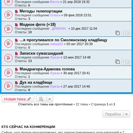
Последнее сообщение
Веста
«
21 апр 2018 19:32
Ответы:
6
Методы телепортации
Последнее сообщение
Олеся
«
09 фев 2018 23:51
Ответы:
3
Модное фото (+18)
Последнее сообщение
_ДРАКОН_
«
10 дек 2017 11:04
Ответы:
10
1
2
...я прогуливался по Смоленскому кладбищу
Последнее сообщение
mika222
«
03 окт 2017 20:39
Ответы:
5
Записки сумасшедшей
Последнее сообщение
Луиза
«
13 июн 2017 14:48
Ответы:
13
1
2
Мандрагора-Адамова голова
Последнее сообщение
Луиза
«
30 апр 2017 20:41
Ответы:
1
Дух на кладбище
Последнее сообщение
Луиза
«
27 апр 2017 14:46
Ответы:
8
Новая тема
Отметить все темы как прочтённые
• 22 темы • Страница
1
из
1
Перейти
КТО СЕЙЧАС НА КОНФЕРЕНЦИИ
Сейчас этот форум просматривают: нет зарегистрированных пользователей и 2