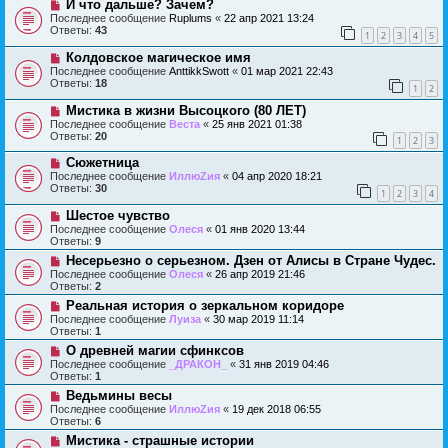
И что дальше? Зачем?
Последнее сообщение
Ruplums
«
22 апр 2021 13:24
Ответы:
43
1
2
3
4
5
Колдовское магическое имя
Последнее сообщение
AnttikkSwott
«
01 мар 2021 22:43
Ответы:
18
1
2
Мистика в жизни Высоцкого (80 ЛЕТ)
Последнее сообщение
Веста
«
25 янв 2021 01:38
Ответы:
20
1
2
3
Сюжетница
Последнее сообщение
ИллюZия
«
04 апр 2020 18:21
Ответы:
30
1
2
3
4
Шестое чувство
Последнее сообщение
Олеся
«
01 янв 2020 13:44
Ответы:
9
Несерьезно о серьезном. Дзен от Алисы в Стране Чудес.
Последнее сообщение
Олеся
«
26 апр 2019 21:46
Ответы:
2
Реальная история о зеркальном коридоре
Последнее сообщение
Луиза
«
30 мар 2019 11:14
Ответы:
1
О древней магии сфинксов
Последнее сообщение
_ДРАКОН_
«
31 янв 2019 04:46
Ответы:
1
Ведьмины весы
Последнее сообщение
ИллюZия
«
19 дек 2018 06:55
Ответы:
6
Мистика - страшные истории