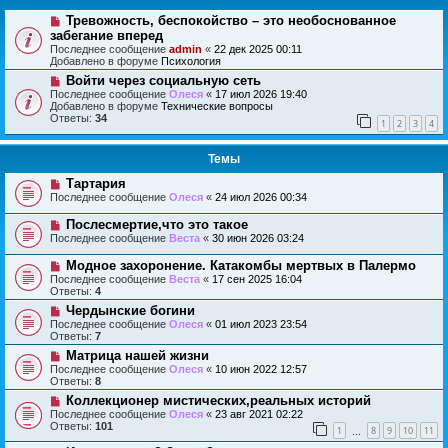
Тревожность, беспокойство – это необоснованное
забегание вперед
Последнее сообщение
admin
«
22 дек 2025 00:11
Добавлено в форуме
Психология
Войти через социальную сеть
Последнее сообщение
Олеся
«
17 июл 2026 19:40
Добавлено в форуме
Технические вопросы
Ответы:
34
1
2
3
4
Темы
Тартария
Последнее сообщение
Олеся
«
24 июл 2026 00:34
Послесмертие,что это такое
Последнее сообщение
Веста
«
30 июн 2026 03:24
Модное захоронение. Катакомбы мертвых в Палермо
Последнее сообщение
Веста
«
17 сен 2025 16:04
Ответы:
4
Чердынские богини
Последнее сообщение
Олеся
«
01 июл 2023 23:54
Ответы:
7
Матрица нашей жизни
Последнее сообщение
Олеся
«
10 июн 2022 12:57
Ответы:
8
Коллекционер мистических,реальных историй
Последнее сообщение
Олеся
«
23 авг 2021 02:22
Ответы:
101
1
8
9
10
11
…