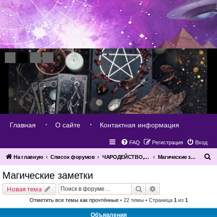
Главная
О сайте
Контактная информация
FAQ
Регистрация
Вход
П
На главную
Список форумов
ЧАРОДЕЙСТВО, МАГИЯ, КОЛДОВСТВО
Магические заметки
о
Магические заметки
и
Поиск
Расширенный поис
Новая тема
с
Отметить все темы как прочтённые
• 22 темы • Страница
1
из
1
к
Объявления