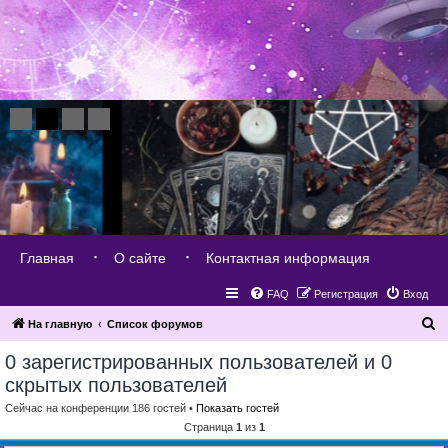
Главная
О сайте
Контактная информация
FAQ
Регистрация
Вход
П
На главную
Список форумов
о
0 зарегистрированных пользователей и 0
и
скрытых пользователей
с
Сейчас на конференции 186 гостей •
Показать гостей
к
Страница
1
из
1