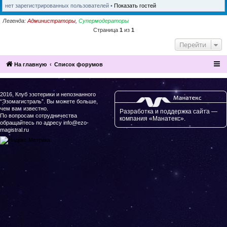
нет зарегистрированных пользователей •
Показать гостей
Легенда:
Администраторы
,
Супермодераторы
Страница
1
из
1
Перейти
На главную
Список форумов
2016, Клуб эзотерики и непознанного
“Эзомагистраль”. Вы можете больше,
чем вам известно.
Разработка и поддержка сайта —
По вопросам сотрудничества
компания «Манатекс».
обращайтесь по адресу info@ezo-
magistral.ru