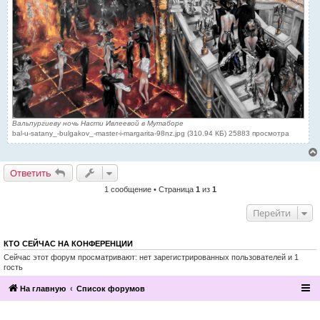
Вальпургиеву ночь Насти Ивлеевой в Мутаборе
bal-u-satany_-bulgakov_-master-i-margarita-98nz.jpg (310.94 КБ) 25883 просмотра
Ответить
1 сообщение • Страница
1
из
1
Перейти
КТО СЕЙЧАС НА КОНФЕРЕНЦИИ
Сейчас этот форум просматривают: нет зарегистрированных пользователей и 1
гость
На главную
Список форумов