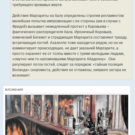
требующего кровавых жертв.
Действия Маргариты на балу определены строгим регламентом:
малейшая попытка импровизации с ее стороны (как в случае с
Фридой) вызывает немедленный протест у Коровьева –
фактического распорядителя бала. Ироничный Коровьев,
комический Бегемот и страдающая Маргарита составляют триаду,
встречающую гостей. Азазелло тоже находится рядом, но он не
комментирует происходящее, не дает указаний Маргарите, а
просто охраняет ее от толпы вместе с тремя молодыми людьми,
«смутно чем-то напомнившими Маргарите Абадонну» . Они
регулируют поток гостей, следят за порядком: «тайная полиция
Воланда» сноровиста, действия ее отлажены, никакого затора не
возникает.
ВЛОЖЕНИЯ