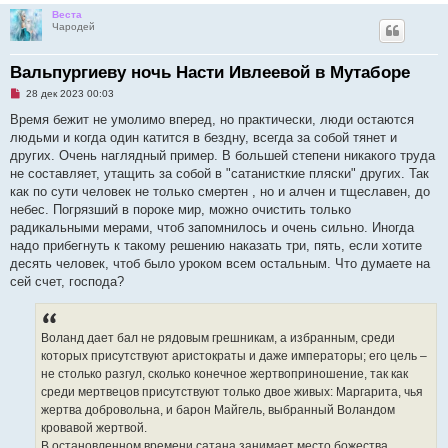
Веста
Чародей
Вальпургиеву ночь Насти Ивлеевой в Мутаборе
Н
28 дек 2023 00:03
е
п
Время бежит не умолимо вперед, но практически, люди остаются
р
людьми и когда один катится в бездну, всегда за собой тянет и
о
ч
других. Очень наглядный пример. В большей степени никакого труда
и
не составляет, утащить за собой в "сатанисткие пляски" других. Так
т
а
как по сути человек не только смертен , но и алчен и тщеславен, до
н
небес. Погрязший в пороке мир, можно очистить только
н
о
радикальными мерами, чтоб запомнилось и очень сильно. Иногда
е
надо прибегнуть к такому решению наказать три, пять, если хотите
с
о
десять человек, чтоб было уроком всем остальным. Что думаете на
о
сей счет, господа?
б
щ
е
н
и
Воланд дает бал не рядовым грешникам, а избранным, среди
е
которых присутствуют аристократы и даже императоры; его цель –
не столько разгул, сколько конечное жертвоприношение, так как
среди мертвецов присутствуют только двое живых: Маргарита, чья
жертва добровольна, и барон Майгель, выбранный Воландом
кровавой жертвой.
В остановленном времени сатана занимает место божества,