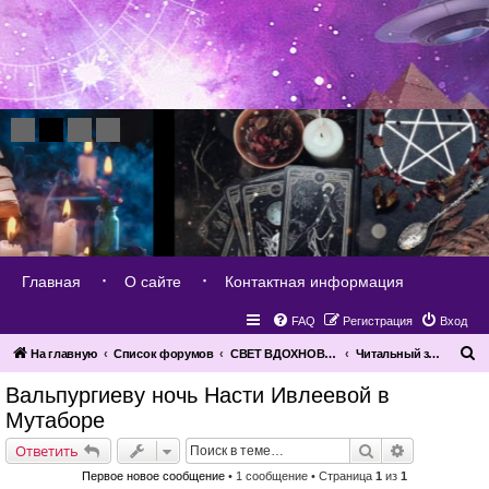
Главная
О сайте
Контактная информация
FAQ
Регистрация
Вход
П
На главную
Список форумов
СВЕТ ВДОХНОВЕНИЯ
Читальный зал эзотерика
о
Вальпургиеву ночь Насти Ивлеевой в
и
Мутаборе
с
Поиск
Расширенн
Ответить
к
Первое новое сообщение
• 1 сообщение • Страница
1
из
1