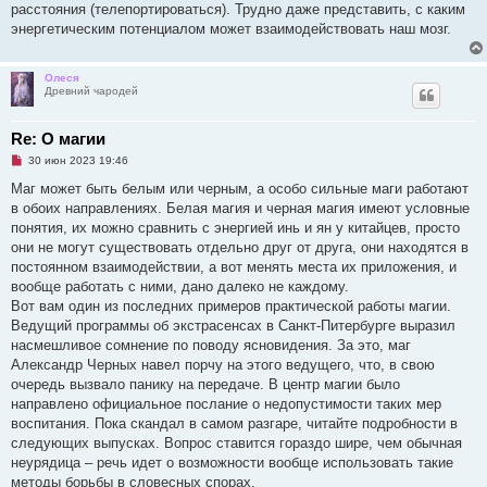
расстояния (телепортироваться). Трудно даже представить, с каким
энергетическим потенциалом может взаимодействовать наш мозг.
Олеся
Древний чародей
Re: О магии
Н
30 июн 2023 19:46
е
п
Маг может быть белым или черным, а особо сильные маги работают
р
в обоих направлениях. Белая магия и черная магия имеют условные
о
ч
понятия, их можно сравнить с энергией инь и ян у китайцев, просто
и
они не могут существовать отдельно друг от друга, они находятся в
т
а
постоянном взаимодействии, а вот менять места их приложения, и
н
вообще работать с ними, дано далеко не каждому.
н
о
Вот вам один из последних примеров практической работы магии.
е
Ведущий программы об экстрасенсах в Санкт-Питербурге выразил
с
о
насмешливое сомнение по поводу ясновидения. За это, маг
о
Александр Черных навел порчу на этого ведущего, что, в свою
б
щ
очередь вызвало панику на передаче. В центр магии было
е
направлено официальное послание о недопустимости таких мер
н
и
воспитания. Пока скандал в самом разгаре, читайте подробности в
е
следующих выпусках. Вопрос ставится гораздо шире, чем обычная
неурядица – речь идет о возможности вообще использовать такие
методы борьбы в словесных спорах.