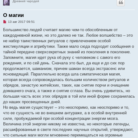
Древний чародей
О магии
Н
13 авг 2017 09:51
е
п
Большинство людей считает магию чем-то обособленным от
р
каждодневной жизни, но это далеко не так. Любое волшебство – это
о
ч
не набор таинственных ритуалов с привлечением особой
и
жестикуляции и атрибутики. Также мало сюда подходит сообщения о
т
а
тайной передаче сверхсекретных знаний из поколения в поколение.
н
Запомните, магия идет рука об руку с человеком с самого его
н
о
рождения, и по сей день. Сначала это был, да еще и до сих пор
е
продолжается, шаманизм, причем шаман всегда экстрасенс или
с
о
ясновидящий. Параллельно всегда шла симпатическая магия,
о
которая всегда сопровождалась большим количеством ритуалов и
б
щ
обрядов, зачастую житейских, таких, как снятие порчи и очищение
е
домашнего очага, а также и снятие сглаза. Вы очень удивитесь, но
н
и
большая часть всех этих обрядов в той или иной форме сохранилась
е
до наших просвещенных дней.
Но ведь магия существует – это неоспоримо, как неоспоримо и то,
что ее сущность не во внешнем антураже, а в особой внутренней
силе, пробуждаемой при особой концентрации энергии мозга.
Величина этой энергии никому не известна, но некоторые легенды,
расшифрованные в свете последних научных открытий, утверждают,
что сильные маги могли мгновенно перемещаться на огромные