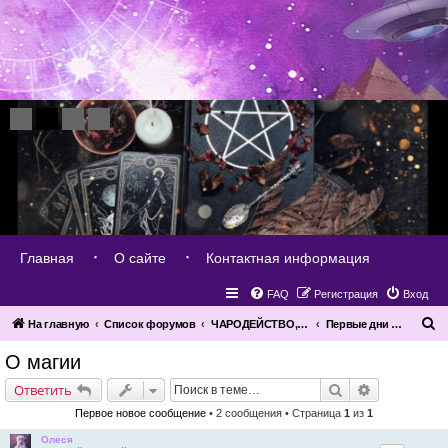
Главная
О сайте
Контактная информация
FAQ
Регистрация
Вход
П
На главную
Список форумов
ЧАРОДЕЙСТВО, МАГИЯ, КОЛДОВСТВО
Первые дни в магии,что нужно знать
о
О магии
и
Поиск
Расширенн
Ответить
с
Первое новое сообщение
• 2 сообщения • Страница
1
из
1
к
Олеся