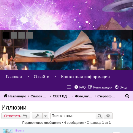
Главная
О сайте
Контактная информация
FAQ
Регистрация
Вход
П
На главную
Список форумов
СВЕТ ВДОХНОВЕНИЯ
Фото,магические знаки,картины,рисунки...
Стереограммы,иллюзии
о
Иллюзии
и
Поиск
Расширенн
Ответить
с
Первое новое сообщение
• 4 сообщения • Страница
1
из
1
к
Веста