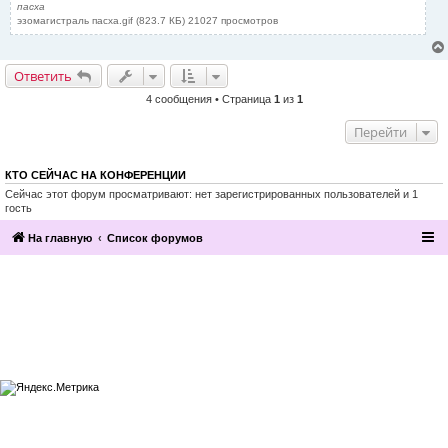
пасха
эзомагистраль пасха.gif (823.7 КБ) 21027 просмотров
Ответить
4 сообщения • Страница
1
из
1
Перейти
КТО СЕЙЧАС НА КОНФЕРЕНЦИИ
Сейчас этот форум просматривают: нет зарегистрированных пользователей и 1
гость
На главную
Список форумов
2016, Клуб эзотерики и непознанного
“Эзомагистраль”. Вы можете больше,
чем вам известно.
Разработка и поддержка сайта —
По вопросам сотрудничества
компания «Манатекс».
обращайтесь по адресу info@ezo-
magistral.ru