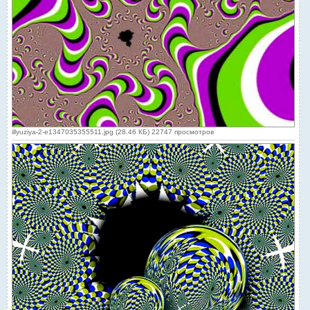
illyuziya-2-e1347035355511.jpg (28.46 КБ) 22747 просмотров