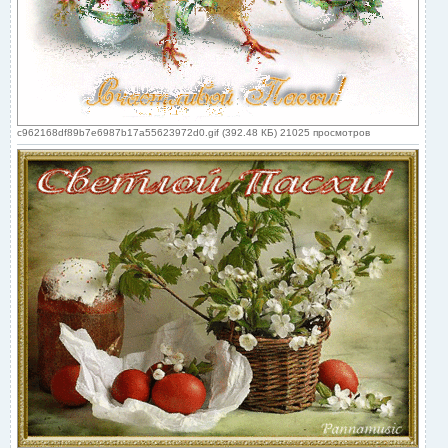
c962168df89b7e6987b17a55623972d0.gif (392.48 КБ) 21025 просмотров