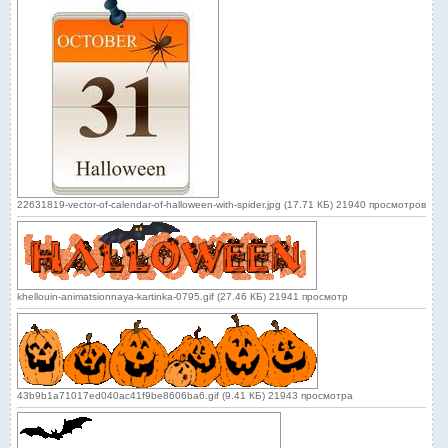
22631819-vector-of-calendar-of-halloween-with-spider.jpg (17.71 КБ) 21940 просмотров
khellouin-animatsionnaya-kartinka-0795.gif (27.46 КБ) 21941 просмотр
43b9b1a71017ed040ac41f9be8606ba6.gif (9.41 КБ) 21943 просмотра