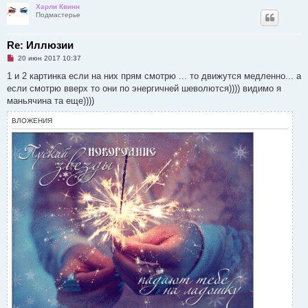
Харли Квинн
Подмастерье
Re: Иллюзии
Н
20 июн 2017 10:37
е
п
1 и 2 картинка если на них прям смотрю ... то движутся медленно... а
р
если смотрю вверх то они по энергичней шеволются)))) видимо я
о
ч
маньячина та еще))))
и
т
ВЛОЖЕНИЯ
а
н
н
о
е
с
о
о
б
щ
е
н
и
е