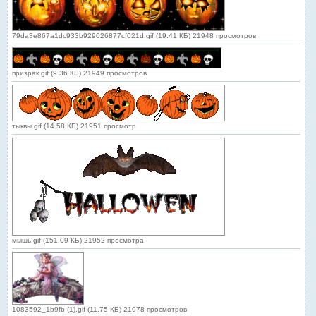
79da3e867a1dc933b929026877cf021d.gif (19.41 КБ) 21948 просмотров
призрак.gif (9.36 КБ) 21949 просмотров
тыквы.gif (14.58 КБ) 21951 просмотр
мышь.gif (151.09 КБ) 21952 просмотра
1083592_1b9fb (1).gif (11.75 КБ) 21978 просмотров