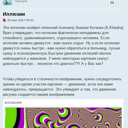
Чародей
Иллюзии
Н
20 июн 2017 00:01
е
п
Эти иллюзии изобрел японский психиатр Акиоши Китаока (A.Kitaoka).
р
Врач утверждает, что иллюзии фактически неподвижны для
о
ч
спокойного, уравновешенного, отдохнувшего человека. Если
и
иллюзии активно движутся - вам нужен отдых. Ну а если иллюзии
т
а
движутся очень быстро - вам нужно обратиться в больницу, лучше
н
сразу в психиатрическую.Быстрое движение иллюзий обычно
н
о
наблюдается у маньяков. У меня некоторые картинки скачут
е
довольно быстро....неужели это диагноз??!! А у Вас как?
с
о
о
б
щ
Чтобы убедиться в статичности изображения, нужно сосредоточить
е
зрение на одном участке картинки — движение, если оно вами
н
и
наблюдалось, прекращается. Это убеждает в том, что движение
е
рисунка создается нашим воображением.
ВЛОЖЕНИЯ