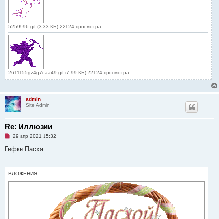
5259996.gif (3.33 КБ) 22124 просмотра
2611155gz4g7qaa49.gif (7.99 КБ) 22124 просмотра
admin
Site Admin
Re: Иллюзии
Н
29 апр 2021 15:32
е
п
Гифки Пасха
р
о
ч
и
ВЛОЖЕНИЯ
т
а
н
н
о
е
с
о