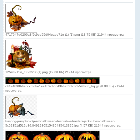
4717047d0200a3f5c9ee55d04eabe71e (1) (1).png (13.75 КБ) 21944 просмотра
125482114_f88df51c (1).png (19.68 КБ) 21944 просмотра
c4494890b6ecc75fdbe1ee1b9cb5cd3bbaff21ccr1-540-36_hq.gif (8.08 КБ) 21944
просмотра
kisspng-pumpkin-clip-art-halloween-decorative-borders-jack-tubes-halloween-
5c02351d512d89.8491286515436485413325.jpg (4.57 КБ) 21944 просмотра