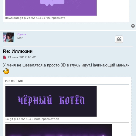
download.gif (175.92 КБ) 21791 просмотр
Луиза
Маг
Re: Иллюзии
Н
21 июн 2017 16:42
е
п
У меня не шевелятся,а просто 3D в глубь идут.Начинающий маньяк
р
о
ч
и
ВЛОЖЕНИЯ
т
а
н
н
о
е
с
о
о
б
14.gif (147.92 КБ) 21506 просмотров
щ
е
н
и
е