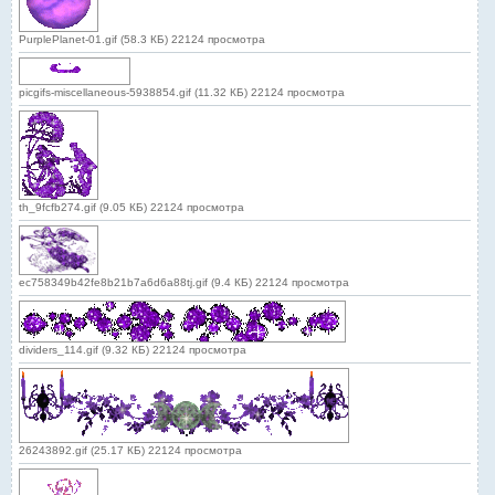
PurplePlanet-01.gif (58.3 КБ) 22124 просмотра
picgifs-miscellaneous-5938854.gif (11.32 КБ) 22124 просмотра
th_9fcfb274.gif (9.05 КБ) 22124 просмотра
ec758349b42fe8b21b7a6d6a88tj.gif (9.4 КБ) 22124 просмотра
dividers_114.gif (9.32 КБ) 22124 просмотра
26243892.gif (25.17 КБ) 22124 просмотра