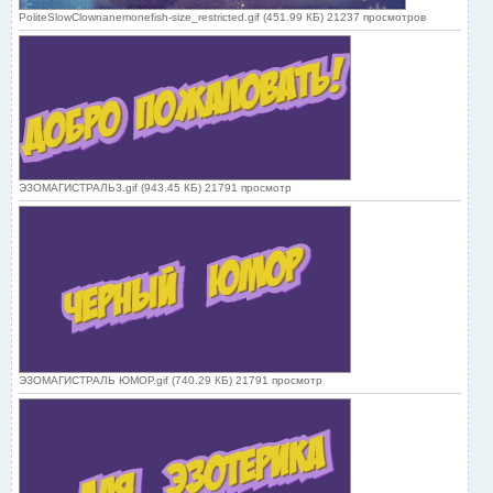
PoliteSlowClownanemonefish-size_restricted.gif (451.99 КБ) 21237 просмотров
ЭЗОМАГИСТРАЛЬ3.gif (943.45 КБ) 21791 просмотр
ЭЗОМАГИСТРАЛЬ ЮМОР.gif (740.29 КБ) 21791 просмотр