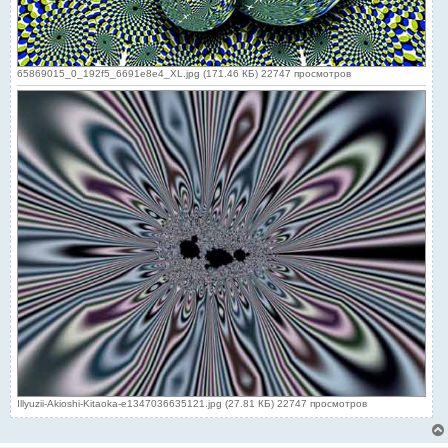
65869015_0_192f5_6691e8e4_XL.jpg (171.46 КБ) 22747 просмотров
Illyuzii-Akioshi-Kitaoka-e1347036635121.jpg (27.81 КБ) 22747 просмотров