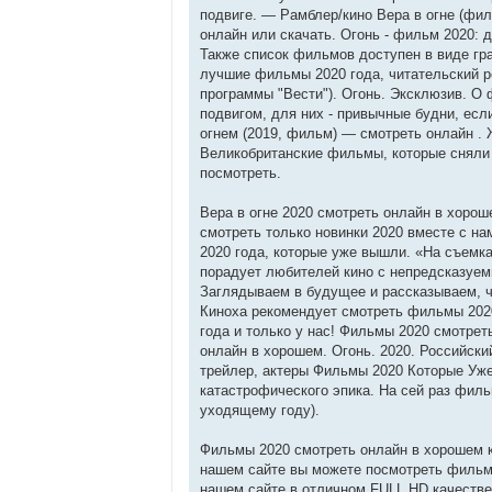
подвиге. — Рамблер/кино Вера в огне (фил
онлайн или скачать. Огонь - фильм 2020: 
Также список фильмов доступен в виде гра
лучшие фильмы 2020 года, читательский ре
программы "Вести"). Огонь. Эксклюзив. О 
подвигом, для них - привычные будни, есл
огнем (2019, фильм) — смотреть онлайн .
Великобританские фильмы, которые сняли 
посмотреть.
Вера в огне 2020 смотреть онлайн в хоро
смотреть только новинки 2020 вместе с н
2020 года, которые уже вышли. «На съемка
порадует любителей кино с непредсказуе
Заглядываем в будущее и рассказываем, ч
Киноха рекомендует смотреть фильмы 202
года и только у нас! Фильмы 2020 смотрет
онлайн в хорошем. Огонь. 2020. Российски
трейлер, актеры Фильмы 2020 Которые Уже 
катастрофического эпика. На сей раз филь
уходящему году).
Фильмы 2020 смотреть онлайн в хорошем к
нашем сайте вы можете посмотреть фильмы
нашем сайте в отличном FULL HD качестве