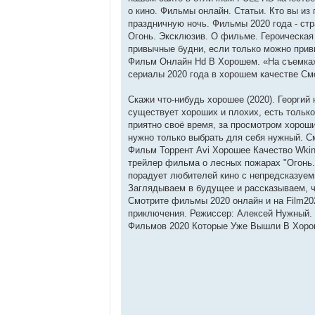
о кино. Фильмы онлайн. Статьи. Кто вы из
праздничную ночь. Фильмы 2020 года - стр
Огонь. Эксклюзив. О фильме. Героическая 
привычные будни, если только можно прив
Фильм Онлайн Hd В Хорошем. «На съемках
сериалы 2020 года в хорошем качестве См
Скажи что-нибудь хорошее (2020). Георгий
существует хороших и плохих, есть тольк
приятно своё время, за просмотром хорош
нужно только выбрать для себя нужный. С
Фильм Торрент Avi Хорошее Качество Wk
трейлер фильма о лесных пожарах "Огонь.
порадует любителей кино с непредсказуе
Заглядываем в будущее и рассказываем, ч
Смотрите фильмы 2020 онлайн и на Film20
приключения. Режиссер: Алексей Нужный. В
Фильмов 2020 Которые Уже Вышли В Хоро