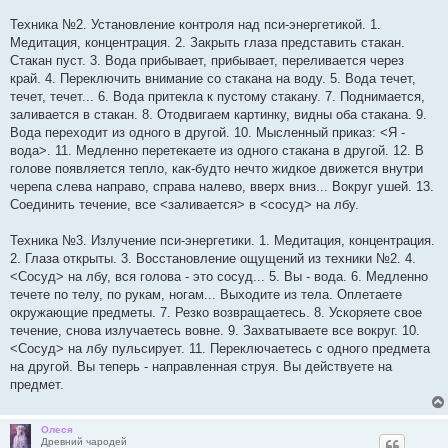
Техника №2. Установление контроля над пси-энергетикой. 1.
Медитация, концентрация. 2. Закрыть глаза представить стакан.
Стакан пуст. 3. Вода прибывает, прибывает, переливается через
край. 4. Переключить внимание со стакана на воду. 5. Вода течет,
течет, течет... 6. Вода притекла к пустому стакану. 7. Поднимается,
заливается в стакан. 8. Отодвигаем картинку, видны оба стакана. 9.
Вода переходит из одного в другой. 10. Мысленный приказ: <Я -
вода>. 11. Медленно перетекаете из одного стакана в другой. 12. В
голове появляется тепло, как-будто нечто жидкое движется внутри
черепа слева направо, справа налево, вверх вниз... Вокруг ушей. 13.
Соединить течение, все <заливается> в <сосуд> на лбу.
Техника №3. Излучение пси-энергетики. 1. Медитация, концентрация.
2. Глаза открыты. 3. Восстановление ощущений из техники №2. 4.
<Сосуд> на лбу, вся голова - это сосуд... 5. Вы - вода. 6. Медленно
течете по телу, по рукам, ногам... Выходите из тела. Оплетаете
окружающие предметы. 7. Резко возвращаетесь. 8. Ускоряете свое
течение, снова излучаетесь вовне. 9. Захватываете все вокруг. 10.
<Сосуд> на лбу пульсирует. 11. Переключаетесь с одного предмета
на другой. Вы теперь - направленная струя. Вы действуете на
предмет.
Олеся
Древний чародей