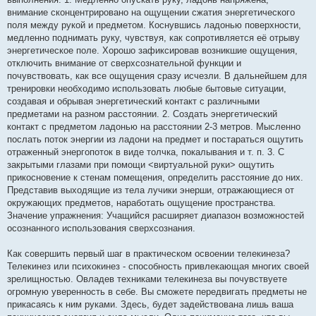
внимание сконцентрировано на ощущении сжатия энергетического
поля между рукой и предметом. Коснувшись ладонью поверхности,
медленно поднимать руку, чувствуя, как сопротивляется её отрыву
энергетическое поле. Хорошо зафиксировав возникшие ощущения,
отключить внимание от сверхсознательной функции и
почувствовать, как все ощущения сразу исчезли. В дальнейшем для
тренировки необходимо использовать любые бытовые ситуации,
создавая и обрывая энергетический контакт с различными
предметами на разном расстоянии. 2. Создать энергетический
контакт с предметом ладонью на расстоянии 2-3 метров. Мысленно
послать поток энергии из ладони на предмет и постараться ощутить
отраженный энергопоток в виде толчка, покалывания и т. п. 3. С
закрытыми глазами при помощи <виртуальной руки> ощутить
прикосновение к стенам помещения, определить расстояние до них.
Представив выходящие из тела лучики энерши, отражающиеся от
окружающих предметов, наработать ощущение пространства.
Значение упражнения: Учащийся расширяет диапазон возможностей
осознанного использования сверхсознания.
Как совершить первый шаг в практическом освоении телекинеза?
Телекинез или психокинез - способность привлекающая многих своей
зрелищностью. Овладев техниками телекинеза вы почувствуете
огромную уверенность в себе. Вы сможете передвигать предметы не
прикасаясь к ним руками. Здесь, будет задействована лишь ваша