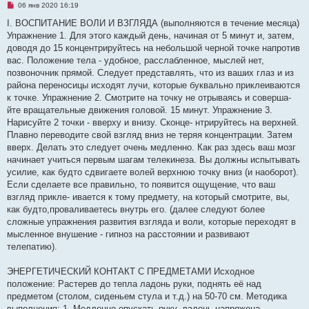
Н
06 янв 2020 16:19
е
п
I. ВОСПИТАHИЕ ВОЛИ И ВЗГЛЯДА (выполняются в течение месяца)
р
Упражнение 1. Для этого каждый день, начиная от 5 минут и, затем,
о
ч
доводя до 15 концентрируйтесь на небольшой черной точке напротив
и
вас. Положение тела - удобное, расслабленное, мыслей нет,
т
а
позвоночник прямой. Следует представлять, что из ваших глаз и из
н
района переносицы исходят лучи, которые буквально приклеиваются
н
о
к точке. Упражнение 2. Смотрите на точку не отрываясь и соверша-
е
йте вращательные движения головой. 15 минут. Упражнение 3.
с
о
Hарисуйте 2 точки - вверху и внизу. Сконце- нтрируйтесь на верхней.
о
Плавно переводите свой взгляд вниз не теряя концентрации. Затем
б
щ
вверх. Делать это следует очень медленно. Как раз здесь ваш мозг
е
начинает учиться первым шагам телекинеза. Вы должны испытывать
н
и
усилие, как будто сдвигаете волей верхнюю точку вниз (и наоборот).
е
Если сделаете все правильно, то появится ощущение, что ваш
взгляд прикле- ивается к тому предмету, на который смотрите, вы,
как будто,проваливаетесь внутрь его. (далее следуют более
сложные упражнения развития взгляда и воли, которые переходят в
мысленное внушение - гипноз на расстоянии и развивают
телепатию).
ЭНЕРГЕТИЧЕСКИЙ КОНТАКТ С ПРЕДМЕТАМИ Исходное
положение: Растерев до тепла ладонь руки, поднять её над
предметом (столом, сиденьем стула и т.д.) на 50-70 см. Методика
выполнения: 1. Медленно опускать руку, ладонь напряжена,