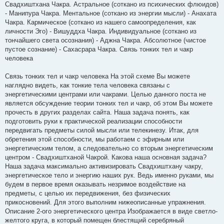
Свадхиштхана Чакра. Астральное (соткано из психических флюидов)
- Манипура Чакра. Ментальное (соткано из энергии мысли) - Анахата
Чакра. Кармическое (соткано из нашего самоопределения, как
личности Эго) - Вишуддха Чакра. Индивидуальное (соткано из
тончайшего света осознания) - Аджна Чакра. Абсолютное (чистое
пустое сознание) - Сахасрара Чакра. Связь тонких тел и чакр
человека
Связь тонких тел и чакр человека На этой схеме Вы можете
наглядно видеть, как тонкие тела человека связаны с
энергетическими центрами или чакрами. Целью данного поста не
является обсуждение теории тонких тел и чакр, об этом Вы можете
прочесть в других разделах сайта. Наша задача понять, как
подготовить руки к практической реализации способности
передвигать предметы силой мысли или телекинезу. Итак, для
обретения этой способности, мы работаем с эфирным или
энергетическим телом, а следовательно со вторым энергетическим
центром - Свадхиштханой Чакрой. Какова наша основная задача?
Наша задача максимально активизировать Свадхиштхану чакру,
энергетическое тело и энергию наших рук. Ведь именно руками, мы
будем в первое время оказывать незримое воздействие на
предметы, с целью их передвижения, без физических
прикосновений. Для этого выполним нижеописанные упражнения.
Описание 2-ого энергетического центра Изображается в виде светло-
желтого круга, в который помещен блестящий серебряный