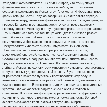
Кундалини активизируются Энергии Центров, что стимулирует
физические возможности, которые высвобождают случайным
образом информацию из Астральной Плоскости. Информация имеет
форму эмоций, картин, звуков совершенно хаотического порядка.
Если такая затруднительная фаза не превозмогается индивидом, то
процесс Кундалини останавливается, Энергия возвращается к
первому энергетическому центру, духовное развитие прекращается.
Чтобы выйти из этого состояния, рекомендуется сначала развить
шестой энергетический центр, поскольку он в состоянии
регулировать информацию через понимание и ответственность.
Представляет: чувствительность. Выражает: жизненность.
Психологически: соотносится с репродуктивной системой,
мочеполовой системой, является основой функций гениталий.
Сплетение: связь с подчревным сплетением, сплетением нервов
предстательной желез, с Гонадами. Железы: влияет на железу
Лейдига. Аспект: психологически относится к эмоциям, возникающим
от чувственных удовольствий, к Инстинкту. Чувственный аспект:
выражается в качестве чувства к противоположному полу, в
возможности воспринять и выразить собственную мужественность
иди женственность. В возможность дарить и получать сексуальные
чувства. Это же касается родительской любви и групповых
отношений. Психические функции: иррациональность, фригидность,
излишняя стыдливость или чрезмерная сексуальность. Волевой
аспект: выражается количеством сексуальной энергии,
проявляющейся признанием или непризнанием собственной