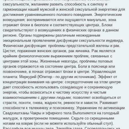
сексуальности, желанием развить способность к синтезу и
гармонизации нашей мужской и женской сексуальной энергетики для
достижения уравновешенного полового поведения. Энергетические
возмущения: воспринимаются или ощущаются мануально, зона
отражает блоки в биополе и соответствующих центрах. Блоки
свидетельствуют о возмущениях в физических органах в данном
регионе. Органы подвержены различным неожиданным
эмоциональным проявлениям дисфункции сексуальности индивида.
Физическая дисфункция: проблемы предстательной железы и рак.
Цистит, поражения женских органов, рак яичника. Рак является
крайним физиологическим выражением проблем, связанных с
центрами этой зоны. Жизненные невзгоды, проблемы половых
органов отражаются на состоянии центра. Боли в пояснице или
позвоночнике, в почках отражают блоки в центре. Управляющая
планета: Меркурий (Юпитер - по другим источникам). Эффект от
концентрации внимания на центре: сосредоточение на этом центре
дает способность использовать созидающую и сохраняющую
энергии, чтобы возноситься к чистому искусству и чистым
взаимоотношениям с другими людьми; позволяет освободиться от
страсти, похоти, гнева, жадности, ревности и зависти. Развивает
способности к телекинезу и психокинезу. Упражнение по активизации
Свадхиштханы Чакры и эфирного тела Выполняется на голодный
желудок, в проветренном помещении. Сядьте со скрещенными
ногами на коврик (если не можете используйте обычный стул).
Расслабьте все мышцы тела. Закройте глаза. Сосредоточьтесь на