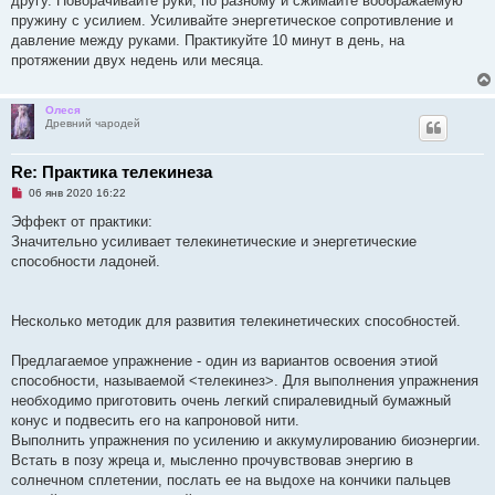
другу. Поворачивайте руки, по разному и сжимайте воображаемую
пружину с усилием. Усиливайте энергетическое сопротивление и
давление между руками. Практикуйте 10 минут в день, на
протяжении двух недень или месяца.
Олеся
Древний чародей
Re: Практика телекинеза
Н
06 янв 2020 16:22
е
п
Эффект от практики:
р
Значительно усиливает телекинетические и энергетические
о
ч
способности ладоней.
и
т
а
н
Несколько методик для развития телекинетических способностей.
н
о
е
Предлагаемое упражнение - один из вариантов освоения этиой
с
о
способности, называемой <телекинез>. Для выполнения упражнения
о
необходимо приготовить очень легкий спиралевидный бумажный
б
щ
конус и подвесить его на капроновой нити.
е
Выполнить упражнения по усилению и аккумулированию биоэнергии.
н
и
Встать в позу жреца и, мысленно прочувствовав энергию в
е
солнечном сплетении, послать ее на выдохе на кончики пальцев