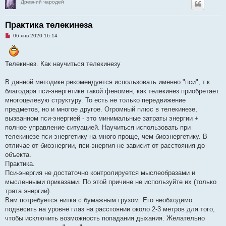
Древний чародей
Практика телекинеза
Н
06 янв 2020 16:14
е
п
р
о
Телекинез. Как научиться телекинезу
ч
и
т
В данной методике рекомендуется использовать именно "пси", т.к.
а
н
благодаря пси-энергетике такой феномен, как телекинез приобретает
н
многоцелевую структуру. То есть не только передвижение
о
е
предметов, но и многое другое. Огромный плюс в телекинезе,
с
вызванном пси-энергией - это минимальные затраты энергии +
о
о
полное управление ситуацией. Научиться использовать при
б
телекинезе пси-энергетику на много проще, чем биоэнергетику. В
щ
е
отличае от биоэнергии, пси-энергия не зависит от расстояния до
н
объекта.
и
е
Практика.
Пси-энергия не достаточно контролируется мыслеобразами и
мысленными приказами. По этой причине не используйте их (только
трата энергии).
Вам потребуется нитка с бумажным грузом. Его необходимо
подвесить на уровне глаз на расстоянии около 2-3 метров для того,
чтобы исключить возможность попадания дыхания. Желательно