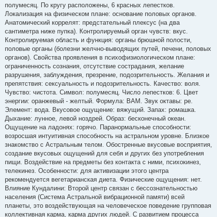
полумесяц. По кругу расположены, 6 красных лепестков.
Локализация на физическом плане: основание половых органов.
Анатомический коррелят: предстательный плексус (на два
сантиметра ниже пупка). Контролируемый орган чувств: вкус.
Контролируемая область и функция: органы брюшной полости,
половые органы (болезни желчно-выводящих путей, печени, половых
органов). Свойства проявления в психофизиологическом плане:
ограниченность сознания, отсутствие сострадания, желание
разрушения, заблуждения, презрение, подозрительность. Желания и
препятствия: сексуальность и подозрительность. Качество: воля.
Чувство: чистота. Символ: полумесяц. Число лепестков: 6. Цвет
энергии: оранжевый - желтый. Формула: ВАМ. Звук октавы: ре.
Элемент: вода. Вкусовое ощущение: вяжущий. Запах: ромашка.
Дыхание: лунное, левой ноздрей. Образ: бесконечный океан.
Ощущение на ладонях: горячо. Паранормальные способности:
возросшая интуитивная способность на астральном уровне. Близкое
знакомство с Астральным телом. Обостренные вкусовые восприятия,
создание вкусовых ощущений для себя и других без употребления
пищи. Воздействие на предметы без контакта с ними, психокинез,
телекинез. Особенности: для активизации этого центра
рекомендуется вегетарианская диета. Физические ощущения: нет.
Влияние Кундалини: Второй центр связан с бессознательностью
населения (Система Астральной вибрационной памяти) всей
планеты, это воздействующая на человеческое поведение групповая
коллективная карма, карма других людей. С развитием процесса