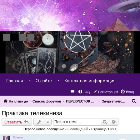
Главная
О сайте
Контактная информация
FAQ
Регистрация
Вход
П
На главную
Список форумов
ПЕРЕКРЕСТОК МИРОВ
Энергетические - духовные практики
о
Практика телекинеза
и
Поиск
Расширенн
Ответить
с
Первое новое сообщение
• 6 сообщений • Страница
1
из
1
к
Олеся