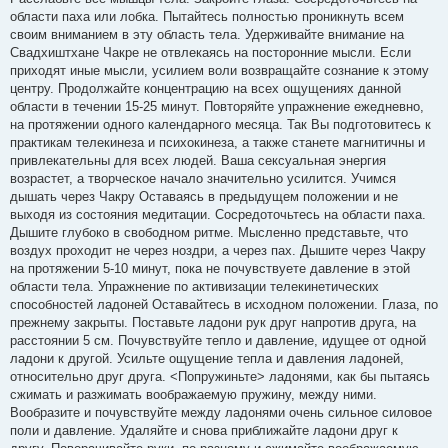
области паха или лобка. Пытайтесь полностью проникнуть всем
своим вниманием в эту область тела. Удерживайте внимание на
Свадхиштхане Чакре не отвлекаясь на посторонние мысли. Если
приходят иные мысли, усилием воли возвращайте сознание к этому
центру. Продолжайте концентрацию на всех ощущениях данной
области в течении 15-25 минут. Повторяйте упражнение ежедневно,
на протяжении одного календарного месяца. Так Вы подготовитесь к
практикам телекинеза и психокинеза, а также станете магнитичны и
привлекательны для всех людей. Ваша сексуальная энергия
возрастет, а творческое начало значительно усилится. Учимся
дышать через Чакру Оставаясь в предыдущем положении и не
выходя из состояния медитации. Сосредоточьтесь на области паха.
Дышите глубоко в свободном ритме. Мысленно представьте, что
воздух проходит не через ноздри, а через пах. Дышите через Чакру
на протяжении 5-10 минут, пока не почувствуете давление в этой
области тела. Упражнение по активизации телекинетических
способностей ладоней Оставайтесь в исходном положении. Глаза, по
прежнему закрыты. Поставьте ладони рук друг напротив друга, на
расстоянии 5 см. Почувствуйте тепло и давление, идущее от одной
ладони к другой. Усильте ощущение тепла и давления ладоней,
относительно друг друга. <Попружиньте> ладонями, как бы пытаясь
сжимать и разжимать воображаемую пружину, между ними.
Вообразите и почувствуйте между ладонями очень сильное силовое
поли и давление. Удаляйте и снова приближайте ладони друг к