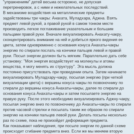
"упражнениям" детей весьма осторожно, не допуская
перетренировок, а с ними и нежелательных последствий.
В механизме воздействия на металлические предметы
задействованы три чакры: Анахата, Муладхара, Аджна. Взять
предмет левой рукой, а правой рукой в самом тонком месте
производить легкое поглаживание указательным и большим
пальцами правой руки. Вначале визуализировать Анахату-чакру,
сконцентрировать внимание на ней и добиться яркого видения ее
цвета, затем одновременно с основания конуса Анахаты-чакры
энергию по спирали послать на кончики пальцев левой и правой
руки. Посыл энергии должен бьгть мягким. Параллельно дать себе
установку: "Моя энергия воздействует на молекулы и атомы
вещества, я могу менять их структуру". Эта мысль должна
постоянно присутствовать при проведении опыта. Затем начинаете
визуализировать Муладхару-чакру, посылая энергию (при четкой
визуализации цвета) с вершины конуса чакры по позвоночнику по
спирали до вершины конуса Анахаты-чакры, далее по спирали до
основания конуса Анахаты-чакры и затем посылаете энергию на
правую руку. После этого необходимо визуализировать Аджну-чакру,
посылая энергию вниз по позвоночнику до Анахаты-чакры по спирали
против часовой стрелки и посылать таким же образом по спирали
энергию на кончики пальцев левой руки. Делать посылы несколько
раз по схеме, пока не произойдет деформация предмета.
Как показывают наблюдения, при посыле энергии по данной схеме
происходит сгибание предмета вниз. Если же мы меняем вторую