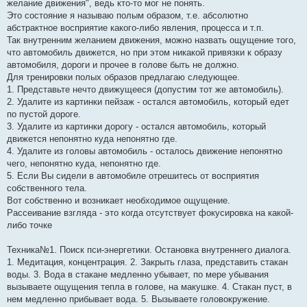
желание движения", ведь кто-то мог не понять.
Это состояние я называю полым образом, т.е. абсолютно
абстрактное восприятие какого-либо явления, процесса и т.п.
Так внутренним желанием движения, можно назвать ощущение того,
что автомобиль движется, но при этом никакой привязки к образу
автомобиля, дороги и прочее в голове быть не должно.
Для тренировки полых образов предлагаю следующее.
1. Представьте нечто движущееся (допустим тот же автомобиль).
2. Удалите из картинки пейзаж - остался автомобиль, который едет
по пустой дороге.
3. Удалите из картинки дорогу - остался автомобиль, который
движется непонятно куда непонятно где.
4. Удалите из головы автомобиль - осталось движение непонятно
чего, непонятно куда, непонятно где.
5. Если Вы сидели в автомобиле отрешитесь от восприятия
собственного тела.
Вот собственно и возникает необходимое ощущение.
Рассеивание взгляда - это когда отсутствует фокусировка на какой-
либо точке
Техника№1. Поиск пси-энергетики. Остановка внутреннего диалога.
1. Медитация, концентрация. 2. Закрыть глаза, представить стакан
воды. 3. Вода в стакане медленно убывает, по мере убывания
вызываете ощущения тепла в голове, на макушке. 4. Стакан пуст, в
нем медленно прибывает вода. 5. Вызываете головокружение.