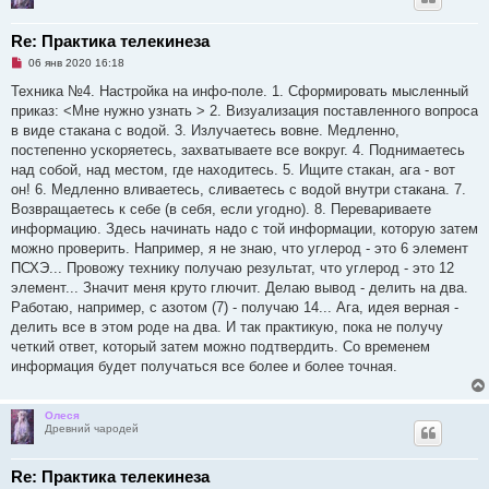
Re: Практика телекинеза
Н
06 янв 2020 16:18
е
п
Техника №4. Настройка на инфо-поле. 1. Сформировать мысленный
р
приказ: <Мне нужно узнать > 2. Визуализация поставленного вопроса
о
ч
в виде стакана с водой. 3. Излучаетесь вовне. Медленно,
и
постепенно ускоряетесь, захватываете все вокруг. 4. Поднимаетесь
т
а
над собой, над местом, где находитесь. 5. Ищите стакан, ага - вот
н
он! 6. Медленно вливаетесь, сливаетесь с водой внутри стакана. 7.
н
о
Возвращаетесь к себе (в себя, если угодно). 8. Перевариваете
е
информацию. Здесь начинать надо с той информации, которую затем
с
о
можно проверить. Например, я не знаю, что углерод - это 6 элемент
о
ПСХЭ... Провожу технику получаю результат, что углерод - это 12
б
щ
элемент... Значит меня круто глючит. Делаю вывод - делить на два.
е
Работаю, например, с азотом (7) - получаю 14... Ага, идея верная -
н
и
делить все в этом роде на два. И так практикую, пока не получу
е
четкий ответ, который затем можно подтвердить. Со временем
информация будет получаться все более и более точная.
Олеся
Древний чародей
Re: Практика телекинеза