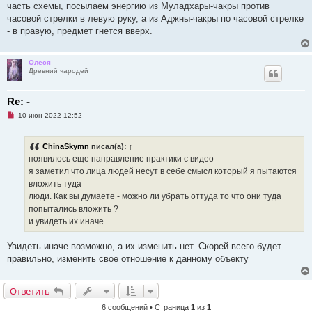
часть схемы, посылаем энергию из Муладхары-чакры против
часовой стрелки в левую руку, а из Аджны-чакры по часовой стрелке
- в правую, предмет гнется вверх.
Олеся
Древний чародей
Re: -
Н
10 июн 2022 12:52
е
п
р
ChinaSkymn
писал(а):
↑
о
ч
появилось еще направление практики с видео
и
я заметил что лица людей несут в себе смысл который я пытаются
т
а
вложить туда
н
люди. Как вы думаете - можно ли убрать оттуда то что они туда
н
о
попытались вложить ?
е
и увидеть их иначе
с
о
о
Увидеть иначе возможно, а их изменить нет. Скорей всего будет
б
щ
правильно, изменить свое отношение к данному объекту
е
н
и
Ответить
е
6 сообщений • Страница
1
из
1