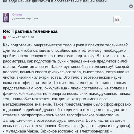
на воде начнет двигаться в соответствии с вашей волей.
Олеся
Древний чародей
Re: Практика телекинеза
Н
06 янв 2020 16:20
е
п
Как подготовить энергетическое тело и руки к практике телекинеза?
р
Для того, чтобы овладеть способностью к телекинезу, необходимо
о
ч
пройти определенную энергетическую подготовку. В этом посте, мы
и
рассмотрим, как подготовить руки к передвижение предметов силой
т
а
мысли: Развитая энергия Ваших рук способна к телекинезу! Каждый
н
человек, помимо своего физического тела, имеет тело, сотканное из
н
о
чистой энергии - электричества. Это тело в эзотерической науке,
е
называют эфирным телом. Тонкие тела человека По философским
с
о
представлениям йоги, оккультизма - люди составлены не только из
о
физической материи, но и энергии нескольких психодуховных тонких
б
щ
тел, наподобие матрешек, каждая из которых имеет свое
е
метафизическое значение. Такое представление было сформировано
н
и
в древней индийской духовной традиции, а в конце девятнадцатого
е
столетия распространилось через теософическое общество на
Запад. Синоним в эзотерике: аура человека. Всего насчитывается
семь основных тел человека: Физическое (мы его видим и ощущаем)
- Муладхара Чакра. Эфирное (соткано из электроэнергии) -