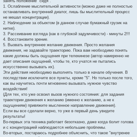
занять положение "сидя".
1. Ослабление мыслительной активности (можно даже не полностью
останавливать внутренний диалог, лишь бы мыслительный процесс
не мешал концентрации).
2. Наблюдение за объектом (в данном случае бумажный грузик на
нитке).
3. Рассеивание взгляда (как в глубокой задумчивости) - минуты 2!!!
4. Восстановите зрение.
5. Вызвать внутреннее желание движения. Просто желания
движения, не задавайте траекторию. Пока вам необходимо понять
какие должны быть ощущения при телекинезе (автор намеренно не
дает описания ощущений, чтобы те, кто учатся не пытались
искусственно вызывать их).
Эти действия необходимо выполнять только в начале обучения. В
последствии исключите все пункты, кроме "5". Но только после того,
как вы научитесь почти мгновенно вызывать нужное чувство
воздействия!
(Для тех, кто уже освоил вызов нужного состояния: для задания
траектории движения к желанию (именно к желанию, а не к
ощущениям) привяжите мысленное направление движения).
Если вы все сделали верно, то уже в первый день увидите
результаты!
Во-первых эта техника работает безотказно, даже когда болит голова
и с концентрацией наблюдаются небольшие проблемы.
Во-вторых, постараюсь подробнее объяснить, что такое "внутренее