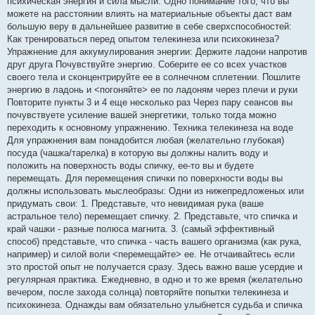
психическая энергия и сила мысли. Одно понимание того, что вы
можете на расстоянии влиять на материальные объекты даст вам
большую веру в дальнейшее развитие в себе сверхспособностей:
Как тренироваться перед опытом телекинеза или психокинеза?
Упражнение для аккумулирования энергии: Держите ладони напротив
друг друга Почувствуйте энергию. Соберите ее со всех участков
своего тела и сконцентрируйте ее в солнечном сплетении. Пошлите
энергию в ладонь и <погоняйте> ее по ладоням через плечи и руки
Повторите пункты 3 и 4 еще несколько раз Через пару сеансов вы
почувствуете усиление вашей энергетики, только тогда можно
переходить к основному упражнению. Техника телекинеза на воде
Для упражнения вам понадобится любая (желательно глубокая)
посуда (чашка/тарелка) в которую вы должны налить воду и
положить на поверхность воды спичку, ее-то вы и будете
перемещать. Для перемещения спички по поверхности воды вы
должны использовать мыслеобразы: Одни из нижепредложеных или
придумать свои: 1. Представьте, что невидимая рука (ваше
астральное тело) перемещает спичку. 2. Представьте, что спичка и
край чашки - разные полюса магнита. 3. (самый эффективный
способ) представьте, что спичка - часть вашего организма (как рука,
например) и силой воли <перемещайте> ее. Не отчаивайтесь если
это простой опыт не получается сразу. Здесь важно ваше усердие и
регулярная практика. Ежедневно, в одно и то же время (желательно
вечером, после захода солнца) повторяйте попытки телекинеза и
психокинеза. Однажды вам обязательно улыбнется судьба и спичка