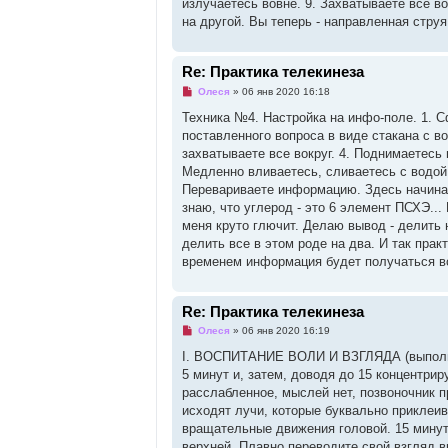
излучаетесь вовне. 9. Захватываете все во
на другой. Вы теперь - направленная струя
Re: Практика телекинеза
Н
Олеся
»
06 янв 2020 16:18
е
п
Техника №4. Настройка на инфо-поле. 1. 
р
поставленного вопроса в виде стакана с в
о
ч
захватываете все вокруг. 4. Поднимаетесь н
и
Медленно вливаетесь, сливаетесь с водой в
т
а
Перевариваете информацию. Здесь начинат
н
знаю, что углерод - это 6 элемент ПСХЭ...
н
о
меня круто глючит. Делаю вывод - делить на
е
делить все в этом роде на два. И так прак
с
о
временем информация будет получаться вс
о
б
щ
е
Re: Практика телекинеза
н
Н
и
Олеся
»
06 янв 2020 16:19
е
е
п
I. ВОСПИТАHИЕ ВОЛИ И ВЗГЛЯДА (выполняю
р
5 минут и, затем, доводя до 15 концентрир
о
ч
расслабленное, мыслей нет, позвоночник п
и
исходят лучи, которые буквально приклеив
т
а
вращательные движения головой. 15 минут. 
н
верхней. Плавно переводите свой взгляд в