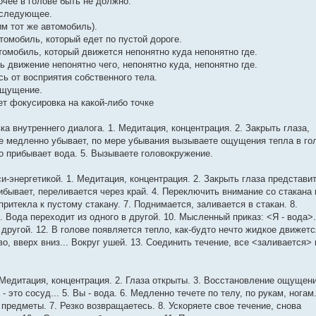
очее в голове быть не должно.
 следующее.
м тот же автомобиль).
втомобиль, который едет по пустой дороге.
втомобиль, который движется непонятно куда непонятно где.
ь движение непонятно чего, непонятно куда, непонятно где.
ь от восприятия собственного тела.
ощущение.
ет фокусировка на какой-либо точке
а внутреннего диалога. 1. Медитация, концентрация. 2. Закрыть глаза,
не медленно убывает, по мере убывания вызываете ощущения тепла в го
но прибывает вода. 5. Вызываете головокружение.
и-энергетикой. 1. Медитация, концентрация. 2. Закрыть глаза представи
рибывает, переливается через край. 4. Переключить внимание со стакана 
а притекла к пустому стакану. 7. Поднимается, заливается в стакан. 8.
. Вода переходит из одного в другой. 10. Мысленный приказ: <Я - вода>.
другой. 12. В голове появляется тепло, как-будто нечто жидкое движетс
о, вверх вниз... Вокруг ушей. 13. Соединить течение, все <заливается> 
 Медитация, концентрация. 2. Глаза открыты. 3. Восстановление ощущени
 это сосуд... 5. Вы - вода. 6. Медленно течете по телу, по рукам, ногам.
редметы. 7. Резко возвращаетесь. 8. Ускоряете свое течение, снова