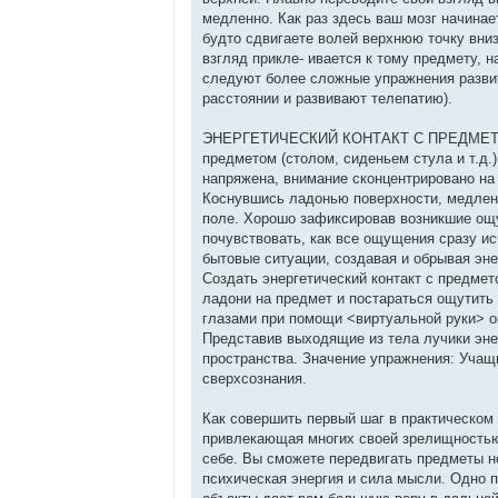
н
о
медленно. Как раз здесь ваш мозг начина
е
будто сдвигаете волей верхнюю точку вниз
с
о
взгляд прикле- ивается к тому предмету, н
о
следуют более сложные упражнения развит
б
щ
расстоянии и развивают телепатию).
е
н
и
ЭНЕРГЕТИЧЕСКИЙ КОНТАКТ С ПРЕДМЕТАМИ 
е
предметом (столом, сиденьем стула и т.д.
напряжена, внимание сконцентрировано на
Коснувшись ладонью поверхности, медленн
поле. Хорошо зафиксировав возникшие ощ
почувствовать, как все ощущения сразу и
бытовые ситуации, создавая и обрывая эне
Создать энергетический контакт с предмет
ладони на предмет и постараться ощутить 
глазами при помощи <виртуальной руки> о
Представив выходящие из тела лучики эн
пространства. Значение упражнения: Учащ
сверхсознания.
Как совершить первый шаг в практическом 
привлекающая многих своей зрелищностью
себе. Вы сможете передвигать предметы н
психическая энергия и сила мысли. Одно п