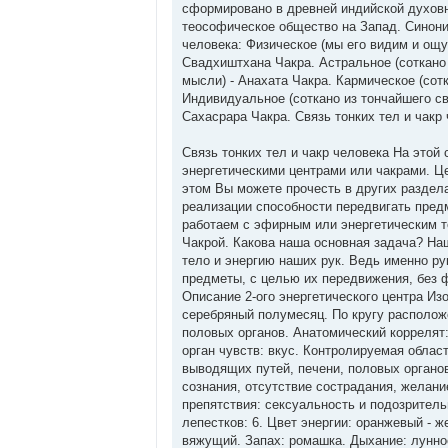
сформировано в древней индийской духовн
с
о
теософическое общество на Запад. Синони
о
человека: Физическое (мы его видим и ощу
б
щ
Свадхиштхана Чакра. Астральное (соткано 
е
мысли) - Анахата Чакра. Кармическое (сот
н
и
Индивидуальное (соткано из тончайшего св
е
Сахасрара Чакра. Связь тонких тел и чакр
Связь тонких тел и чакр человека На этой
энергетическими центрами или чакрами. Це
этом Вы можете прочесть в других раздела
реализации способности передвигать предм
работаем с эфирным или энергетическим т
Чакрой. Какова наша основная задача? На
тело и энергию наших рук. Ведь именно ру
предметы, с целью их передвижения, без 
Описание 2-ого энергетического центра Из
серебряный полумесяц. По кругу располож
половых органов. Анатомический коррелят
орган чувств: вкус. Контролируемая облас
выводящих путей, печени, половых органо
сознания, отсутствие сострадания, желани
препятствия: сексуальность и подозритель
лепестков: 6. Цвет энергии: оранжевый - 
вяжущий. Запах: ромашка. Дыхание: лунное