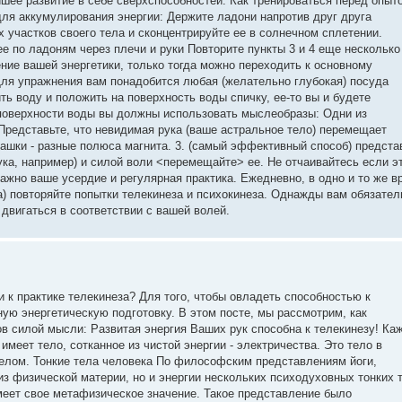
шее развитие в себе сверхспособностей: Как тренироваться перед опыт
для аккумулирования энергии: Держите ладони напротив друг друга
х участков своего тела и сконцентрируйте ее в солнечном сплетении.
е по ладоням через плечи и руки Повторите пункты 3 и 4 еще несколько
ние вашей энергетики, только тогда можно переходить к основному
Для упражнения вам понадобится любая (желательно глубокая) посуда
ть воду и положить на поверхность воды спичку, ее-то вы и будете
поверхности воды вы должны использовать мыслеобразы: Одни из
Представьте, что невидимая рука (ваше астральное тело) перемещает
 чашки - разные полюса магнита. 3. (самый эффективный способ) предста
рука, например) и силой воли <перемещайте> ее. Не отчаивайтесь если э
важно ваше усердие и регулярная практика. Ежедневно, в одно и то же в
а) повторяйте попытки телекинеза и психокинеза. Однажды вам обязател
 двигаться в соответствии с вашей волей.
и к практике телекинеза? Для того, чтобы овладеть способностью к
ую энергетическую подготовку. В этом посте, мы рассмотрим, как
ов силой мысли: Развитая энергия Ваших рук способна к телекинезу! Ка
имеет тело, сотканное из чистой энергии - электричества. Это тело в
елом. Тонкие тела человека По философским представлениям йоги,
из физической материи, но и энергии нескольких психодуховных тонких 
меет свое метафизическое значение. Такое представление было