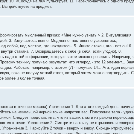
круг. 10. <Сосуд> на лбу пульсирует. 11. Переключаетесь с одного пред
. Вы действуете на предмет.
Сформировать мысленный приказ: <Мне нужно узнать > 2. Визуализация
одой. 3. Излучаетесь вовне. Медленно, постепенно ускоряетесь,
ад собой, над местом, где находитесь. 5. Ищите стакан, ага - вот он! 6.
нутри стакана. 7. Возвращаетесь к себе (в себя, если угодно). 8.
ь надо с той информации, которую затем можно проверить. Например, я
 Провожу технику получаю результат, что углерод - это 12 элемент... Зна
 два. Работаю, например, с азотом (7) - получаю 14... Ага, идея верная
тикую, пока не получу четкий ответ, который затем можно подтвердить. С
е более и более точная.
тся в течение месяца) Упражнение 1. Для этого каждый день, начина
уйтесь на небольшой черной точке напротив вас. Положение тела - удобн
рямой. Следует представлять, что из ваших глаз и из района переносиц
аются к точке. Упражнение 2. Смотрите на точку не отрываясь и соверша
Упражнение 3. Hарисуйте 2 точки - вверху и внизу. Сконце- нтрируйтесь
низ не теряя концентрации. Затем вверх. Делать это следует очень