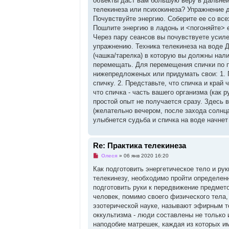
объекты даст вам большую веру в дальней
телекинеза или психокинеза? Упражнение 
Почувствуйте энергию. Соберите ее со все
Пошлите энергию в ладонь и <погоняйте> е
Через пару сеансов вы почувствуете усиле
упражнению. Техника телекинеза на воде 
(чашка/тарелка) в которую вы должны нали
перемещать. Для перемещения спички по 
нижепредложеных или придумать свои: 1. 
спичку. 2. Представьте, что спичка и край
что спичка - часть вашего организма (как 
простой опыт не получается сразу. Здесь 
(желательно вечером, после захода солнц
улыбнется судьба и спичка на воде начнет
Re: Практика телекинеза
Н
Олеся
»
06 янв 2020 16:20
е
п
Как подготовить энергетическое тело и рук
р
телекинезу, необходимо пройти определенн
о
ч
подготовить руки к передвижение предмет
и
человек, помимо своего физического тела, 
т
а
эзотерической науке, называют эфирным т
н
оккультизма - люди составлены не только 
н
о
наподобие матрешек, каждая из которых и
е