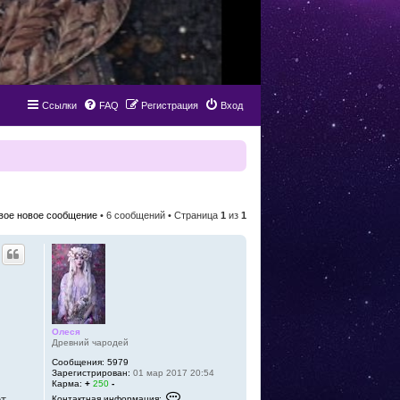
Ссылки
FAQ
Регистрация
Вход
вое новое сообщение
• 6 сообщений • Страница
1
из
1
Олеся
Древний чародей
Сообщения:
5979
Зарегистрирован:
01 мар 2017 20:54
Карма:
+
250
-
К
от
Контактная информация: