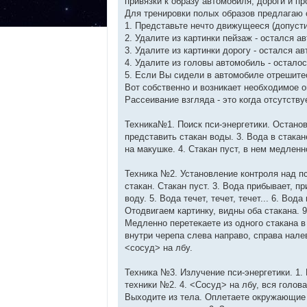
привязки к образу автомобиля, дороги и пр
Для тренировки полых образов предлагаю
1. Представьте нечто движущееся (допусти
2. Удалите из картинки пейзаж - остался а
3. Удалите из картинки дорогу - остался а
4. Удалите из головы автомобиль - осталос
5. Если Вы сидели в автомобиле отрешитес
Вот собственно и возникает необходимое 
Рассеивание взгляда - это когда отсутству
Техника№1. Поиск пси-энергетики. Остановк
представить стакан воды. 3. Вода в стака
на макушке. 4. Стакан пуст, в нем медлен
Техника №2. Установление контроля над пс
стакан. Стакан пуст. 3. Вода прибывает, п
воду. 5. Вода течет, течет, течет... 6. Вод
Отодвигаем картинку, видны оба стакана. 9
Медленно перетекаете из одного стакана в 
внутри черепа слева направо, справа налев
<сосуд> на лбу.
Техника №3. Излучение пси-энергетики. 1.
техники №2. 4. <Сосуд> на лбу, вся голова -
Выходите из тела. Оплетаете окружающие п