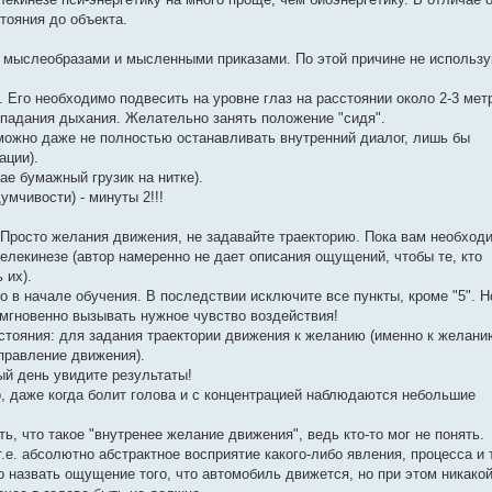
стояния до объекта.
я мыслеобразами и мысленными приказами. По этой причине не использу
 Его необходимо подвесить на уровне глаз на расстоянии около 2-3 мет
опадания дыхания. Желательно занять положение "сидя".
можно даже не полностью останавливать внутренний диалог, лишь бы
ации).
ае бумажный грузик на нитке).
умчивости) - минуты 2!!!
 Просто желания движения, не задавайте траекторию. Пока вам необход
елекинезе (автор намеренно не дает описания ощущений, чтобы те, кто
 их).
 в начале обучения. В последствии исключите все пункты, кроме "5". Н
и мгновенно вызывать нужное чувство воздействия!
остояния: для задания траектории движения к желанию (именно к желани
правление движения).
ый день увидите результаты!
о, даже когда болит голова и с концентрацией наблюдаются небольшие
, что такое "внутренее желание движения", ведь кто-то мог не понять.
е. абсолютно абстрактное восприятие какого-либо явления, процесса и т
 назвать ощущение того, что автомобиль движется, но при этом никако