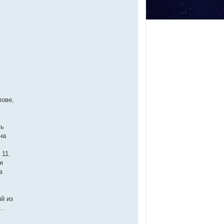
лове,
ть
на
 11.
я
в
й из
..