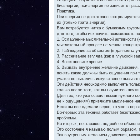
с
биоэнергии, пси-энергия не зависит от рас
о
о
Практика.
б
Пси-энергия не достаточно контролируетс
щ
е
их (только трата энергии).
н
Вам потребуется нитка с бумажным грузом.
и
е
для того, чтобы исключить возможность п
1. Ослабление мыслительной активности (
мыслительный процесс не мешал концентр
2. Наблюдение за объектом (в данном случ
3. Рассеивание взгляда (как в глубокой зад
4. Восстановите зрение.
5. Вызвать внутреннее желание движения.
понять какие должны быть ощущения при т
учатся не пытались искусственно вызывать
Эти действия необходимо выполнять только
только после того, как вы научитесь почт
(Для тех, кто уже освоил вызов нужного с
не к ощущениям) привяжите мысленное на
Если вы все сделали верно, то уже в перв
Во-первых эта техника работает безотказн
проблемы.
Во-вторых, постараюсь подробнее объяснить
Это состояние я называю полым образом, т.
Так внутренним желанием движения, можно