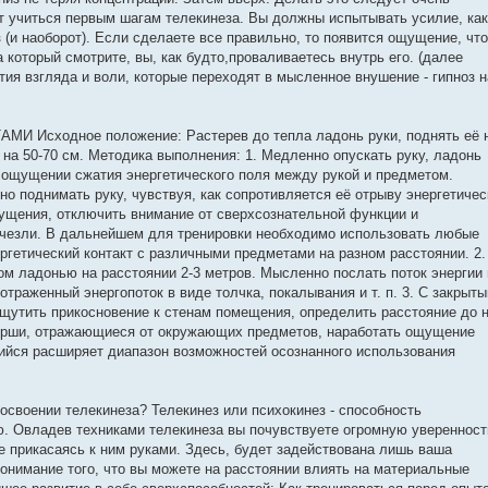
ет учиться первым шагам телекинеза. Вы должны испытывать усилие, как
 (и наоборот). Если сделаете все правильно, то появится ощущение, чт
а который смотрите, вы, как будто,проваливаетесь внутрь его. (далее
ия взгляда и воли, которые переходят в мысленное внушение - гипноз н
Исходное положение: Растерев до тепла ладонь руки, поднять её 
) на 50-70 см. Методика выполнения: 1. Медленно опускать руку, ладонь
 ощущении сжатия энергетического поля между рукой и предметом.
о поднимать руку, чувствуя, как сопротивляется её отрыву энергетичес
ущения, отключить внимание от сверхсознательной функции и
счезли. В дальнейшем для тренировки необходимо использовать любые
ргетический контакт с различными предметами на разном расстоянии. 2.
ом ладонью на расстоянии 2-3 метров. Мысленно послать поток энергии 
отраженный энергопоток в виде толчка, покалывания и т. п. 3. С закрыт
щутить прикосновение к стенам помещения, определить расстояние до н
ерши, отражающиеся от окружающих предметов, наработать ощущение
ийся расширяет диапазон возможностей осознанного использования
освоении телекинеза? Телекинез или психокинез - способность
. Овладев техниками телекинеза вы почувствуете огромную уверенност
е прикасаясь к ним руками. Здесь, будет задействована лишь ваша
онимание того, что вы можете на расстоянии влиять на материальные