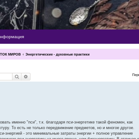
информация
СТОК МИРОВ
Энергетические - духовные практики
Пер
Поиск
Расширенный поиск
ать именно "пси", т.к. благодаря пси-энергетике такой феномен, как
туру. То есть не только передвижение предметов, но и многое другое.
си-энергией - это минимальные затраты энергии + полное управление
лекинезе пси-энергетику на много проще, чем биоэнергетику. В отличае 