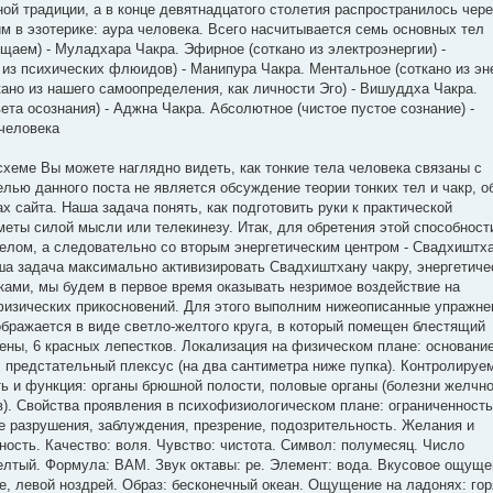
ой традиции, а в конце девятнадцатого столетия распространилось чере
м в эзотерике: аура человека. Всего насчитывается семь основных тел
щаем) - Муладхара Чакра. Эфирное (соткано из электроэнергии) -
из психических флюидов) - Манипура Чакра. Ментальное (соткано из эн
кано из нашего самоопределения, как личности Эго) - Вишуддха Чакра.
ета осознания) - Аджна Чакра. Абсолютное (чистое пустое сознание) -
 человека
 схеме Вы можете наглядно видеть, как тонкие тела человека связаны с
лью данного поста не является обсуждение теории тонких тел и чакр, о
х сайта. Наша задача понять, как подготовить руки к практической
еты силой мысли или телекинезу. Итак, для обретения этой способност
елом, а следовательно со вторым энергетическим центром - Свадхиштх
ша задача максимально активизировать Свадхиштхану чакру, энергетиче
ками, мы будем в первое время оказывать незримое воздействие на
физических прикосновений. Для этого выполним нижеописанные упражне
ображается в виде светло-желтого круга, в который помещен блестящий
ены, 6 красных лепестков. Локализация на физическом плане: основани
: предстательный плексус (на два сантиметра ниже пупка). Контролируе
ть и функция: органы брюшной полости, половые органы (болезни желчно
в). Свойства проявления в психофизиологическом плане: ограниченность
е разрушения, заблуждения, презрение, подозрительность. Желания и
ность. Качество: воля. Чувство: чистота. Символ: полумесяц. Число
желтый. Формула: ВАМ. Звук октавы: ре. Элемент: вода. Вкусовое ощуще
, левой ноздрей. Образ: бесконечный океан. Ощущение на ладонях: гор